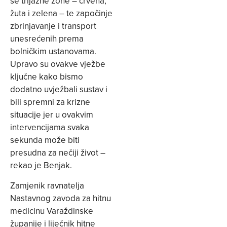
se trijažne zone – crvena,
žuta i zelena – te započinje
zbrinjavanje i transport
unesrećenih prema
bolničkim ustanovama.
Upravo su ovakve vježbe
ključne kako bismo
dodatno uvježbali sustav i
bili spremni za krizne
situacije jer u ovakvim
intervencijama svaka
sekunda može biti
presudna za nečiji život –
rekao je Benjak.
Zamjenik ravnatelja
Nastavnog zavoda za hitnu
medicinu Varaždinske
županije i liječnik hitne