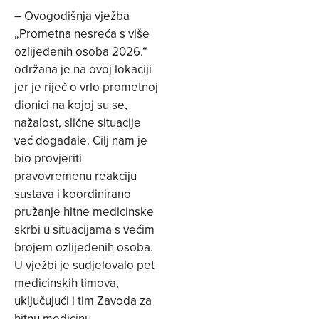
– Ovogodišnja vježba
„Prometna nesreća s više
ozlijeđenih osoba 2026.“
održana je na ovoj lokaciji
jer je riječ o vrlo prometnoj
dionici na kojoj su se,
nažalost, slične situacije
već događale. Cilj nam je
bio provjeriti
pravovremenu reakciju
sustava i koordinirano
pružanje hitne medicinske
skrbi u situacijama s većim
brojem ozlijeđenih osoba.
U vježbi je sudjelovalo pet
medicinskih timova,
uključujući i tim Zavoda za
hitnu medicinu