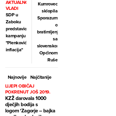
AKTUALNOJ
Kumrovec
VLADI
sklopila
SDP u
Sporazum
Zaboku
o
predstavio
bratimljenju
kampanju
sa
"Plenkovićeva
slovenskom
inflacija"
Općinom
Ruše
Najnovije
Najčitanije
LIJEPI OBIČAJ
POKRENUT JOŠ 2019.
KZŽ darovala 1000
dječjih bodija s
logom ‘Zagorje – bajka