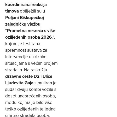
koordinirana reakcija
timova
obilježili su u
Poljani Biškupečkoj
zajedničku vježbu
“
Prometna nesreća s više
ozlijeđenih osoba 2026
.“,
kojom je testirana
spremnost sustava za
intervencije u kriznim
situacijama s većim brojem
stradalih. Na raskrižju
državne ceste D2 i Ulice
Ljudevita Gaja
simuliran je
sudar dvaju kombi vozila s
deset unesrećenih osoba,
među kojima je bilo više
teško ozlijeđenih te jedna
smrtno stradala osoba.