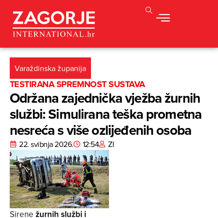
Varaždinska županija
TESTIRANA SPREMNOST SUSTAVA
Održana zajednička vježba žurnih
službi: Simulirana teška prometna
nesreća s više ozlijeđenih osoba
22. svibnja 2026.
12:54
ZI
Sirene
žurnih službi i