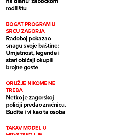
na dlanu’ zabočkom
rodilištu
BOGAT PROGRAM U
SRCU ZAGORJA
Radoboj pokazao
snagu svoje baštine:
Umjetnost, legende i
stari običaji okupili
brojne goste
ORUŽJE NIKOME NE
TREBA
Netko je zagorskoj
policiji predao zračnicu.
Budite i vi kao ta osoba
TAKAV MODEL U
HRVATSKOJ JE