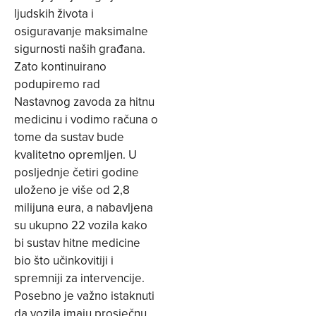
ljudskih života i
osiguravanje maksimalne
sigurnosti naših građana.
Zato kontinuirano
podupiremo rad
Nastavnog zavoda za hitnu
medicinu i vodimo računa o
tome da sustav bude
kvalitetno opremljen. U
posljednje četiri godine
uloženo je više od 2,8
milijuna eura, a nabavljena
su ukupno 22 vozila kako
bi sustav hitne medicine
bio što učinkovitiji i
spremniji za intervencije.
Posebno je važno istaknuti
da vozila imaju prosječnu