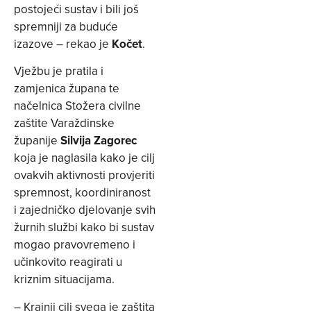
postojeći sustav i bili još
spremniji za buduće
izazove – rekao je
Kočet
.
Vježbu je pratila i
zamjenica župana te
načelnica Stožera civilne
zaštite Varaždinske
županije
Silvija Zagorec
koja je naglasila kako je cilj
ovakvih aktivnosti provjeriti
spremnost, koordiniranost
i zajedničko djelovanje svih
žurnih službi kako bi sustav
mogao pravovremeno i
učinkovito reagirati u
kriznim situacijama.
– Krajnji cilj svega je zaštita