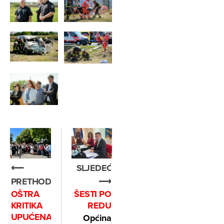
⟵
SLJEDEĆE
PRETHODNO
⟶
OŠTRA
ŠESTI PO
KRITIKA
REDU
UPUĆENA
Općina