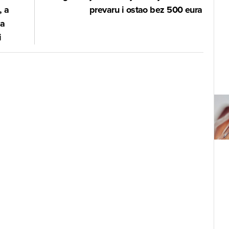
, a
prevaru i ostao bez 500 eura
la
i