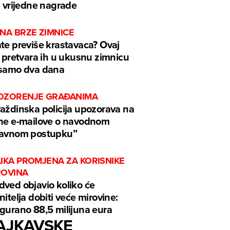
i vrijedne nagrade
NA BRZE ZIMNICE
te previše krastavaca? Ovaj
k pretvara ih u ukusnu zimnicu
samo dva dana
OZORENJE GRAĐANIMA
aždinska policija upozorava na
ne e-mailove o navodnom
ravnom postupku”
LIKA PROMJENA ZA KORISNIKE
ROVINA
ved objavio koliko će
nitelja dobiti veće mirovine:
gurano 88,5 milijuna eura
AJKAVSKE