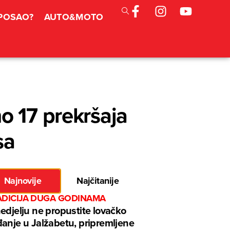
 POSAO?
AUTO&MOTO
o 17 prekršaja
sa
Najnovije
Najčitanije
ADICIJA DUGA GODINAMA
edjelju ne propustite lovačko
anje u Jalžabetu, pripremljene