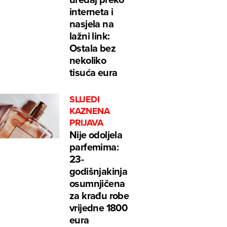
interneta i
nasjela na
lažni link:
Ostala bez
nekoliko
tisuća eura
SLIJEDI
KAZNENA
PRIJAVA
Nije odoljela
parfemima:
23-
godišnjakinja
osumnjičena
za krađu robe
vrijedne 1800
eura