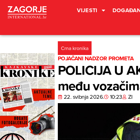
VIJESTI
DOGAĐAN
Crna kronika
POJAČANI NADZOR PROMETA
POLICIJA U AKC
među vozačima 
22. svibnja 2026.
10:23
ZI