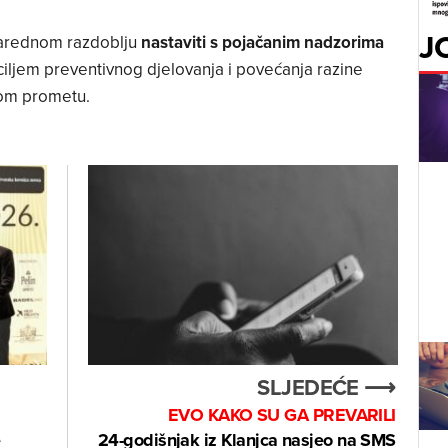
J
 narednom razdoblju
nastaviti s pojačanim nadzorima
 ciljem preventivnog djelovanja i povećanja razine
nom prometu.
SLJEDEĆE ⟶
EVO KAKO SU GA PREVARILI
e
24-godišnjak iz Klanjca nasjeo na SMS