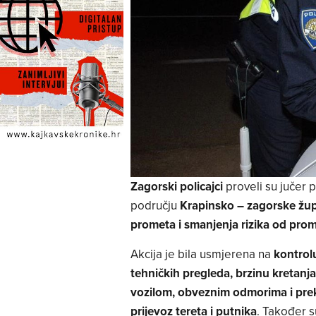
Zagorski policajci
proveli su jučer p
području
Krapinsko – zagorske žup
prometa i smanjenja rizika od pro
Akcija je bila usmjerena na
kontrolu
tehničkih pregleda, brzinu kretanja
vozilom, obveznim odmorima i pre
prijevoz tereta i putnika
. Također s