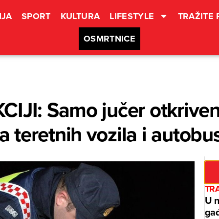
JA
SPORT
KULTURA
LIFESTYLE
TRAŽITE
OSMRTNICE
IJI: Samo jučer otkriven
teretnih vozila i autobu
TR
U n
gađ