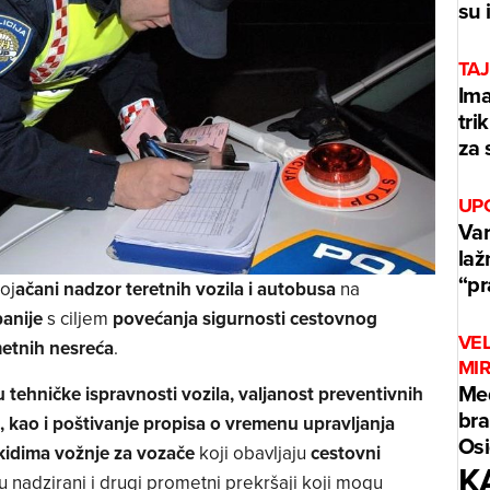
su 
TAJ
Ima
tri
za 
UP
Var
laž
“p
oj
ačani nadzor teretnih vozila i autobusa
na
anije
s ciljem
povećanja sigurnosti cestovnog
VE
metnih nesreća
.
MI
Med
 tehničke ispravnosti vozila, valjanost preventivnih
bra
, kao i poštivanje propisa o vremenu upravljanja
Osi
kidima vožnje za vozače
koji obavljaju
cestovni
K
u nadzirani i drugi prometni prekršaji koji mogu