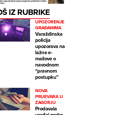
OŠ IZ RUBRIKE
UPOZORENJE
GRAĐANIMA
Varaždinska
policija
upozorava na
lažne e-
mailove o
navodnom
“pravnom
postupku”
NOVA
PRIJEVARA U
ZAGORJU
Prodavala
uređaj preko