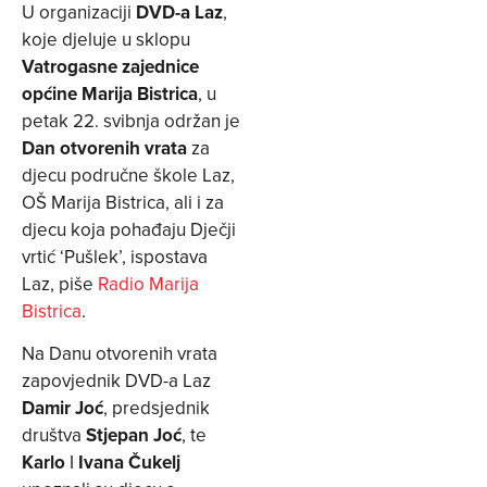
U organizaciji
DVD-a Laz
,
koje djeluje u sklopu
Vatrogasne zajednice
općine Marija Bistrica
, u
petak 22. svibnja održan je
Dan otvorenih vrata
za
djecu područne škole Laz,
OŠ Marija Bistrica, ali i za
djecu koja pohađaju Dječji
vrtić ‘Pušlek’, ispostava
Laz, piše
Radio Marija
Bistrica
.
Na Danu otvorenih vrata
zapovjednik DVD-a Laz
Damir Joć
, predsjednik
društva
Stjepan Joć
, te
Karlo
I
Ivana Čukelj