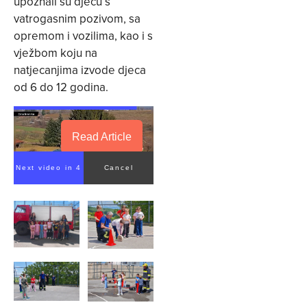
upoznali su djecu s
vatrogasnim pozivom, sa
opremom i vozilima, kao i s
vježbom koju na
natjecanjima izvode djeca
od 6 do 12 godina.
Read Article
Next video in 4
Cancel