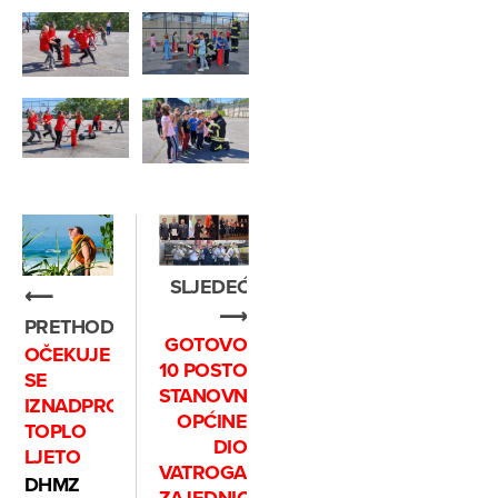
SLJEDEĆE
⟵
⟶
PRETHODNO
GOTOVO
OČEKUJE
10 POSTO
SE
STANOVNIŠTVA
IZNADPROSJEČNO
OPĆINE
TOPLO
DIO
LJETO
VATROGASNE
DHMZ