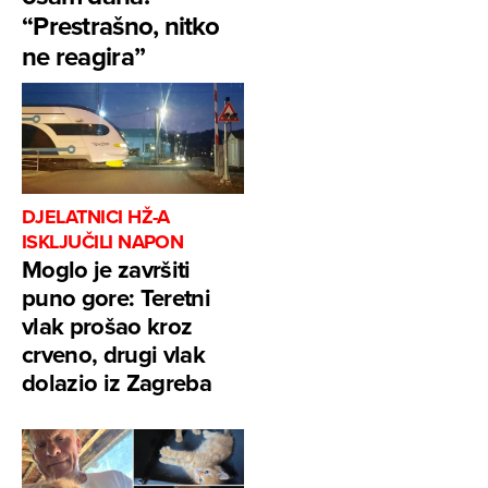
“Prestrašno, nitko
ne reagira”
DJELATNICI HŽ-A
ISKLJUČILI NAPON
Moglo je završiti
puno gore: Teretni
vlak prošao kroz
crveno, drugi vlak
dolazio iz Zagreba