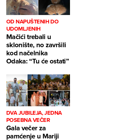
OD NAPUŠTENIH DO
UDOMLJENIH
Mačići trebali u
sklonište, no završili
kod načelnika
Odaka: “Tu će ostati”
DVA JUBILEJA, JEDNA
POSEBNA VEČER
Gala večer za
pamćenje u Mariji