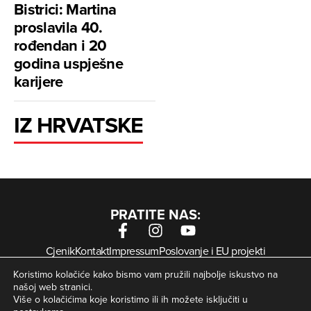
Bistrici: Martina
proslavila 40.
rođendan i 20
godina uspješne
karijere
IZ HRVATSKE
PRATITE NAS:
Cjenik
Kontakt
Impressum
Poslovanje i EU projekti
Arhiva digitalnih novina
Uvjeti korištenja
Zaštita privatnosti
Koristimo kolačiće kako bismo vam pružili najbolje iskustvo na
Kolačići
našoj web stranici.
Više o kolačićima koje koristimo ili ih možete isključiti u