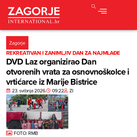
Zagorje
REKREATIVAN I ZANIMLJIV DAN ZA NAJMLAĐE
DVD Laz organizirao Dan
otvorenih vrata za osnovnoškolce i
vrtićarce iz Marije Bistrice
23. svibnja 2026.
09:22
ZI
FOTO: RMB