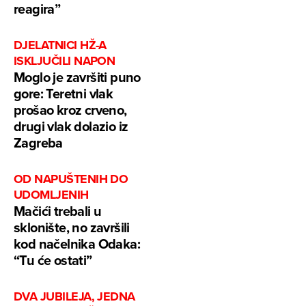
reagira”
DJELATNICI HŽ-A
ISKLJUČILI NAPON
Moglo je završiti puno
gore: Teretni vlak
prošao kroz crveno,
drugi vlak dolazio iz
Zagreba
OD NAPUŠTENIH DO
UDOMLJENIH
Mačići trebali u
sklonište, no završili
kod načelnika Odaka:
“Tu će ostati”
DVA JUBILEJA, JEDNA