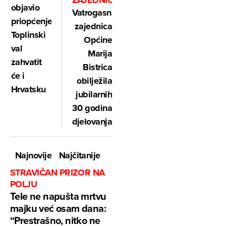
ZAJEDNICE
objavio
Vatrogasna
priopćenje:
zajednica
Toplinski
Općine
val
Marija
zahvatit
Bistrica
će i
obilježila
Hrvatsku
jubilarnih
30 godina
djelovanja
Najnovije
Najčitanije
STRAVIČAN PRIZOR NA
POLJU
Tele ne napušta mrtvu
majku već osam dana:
“Prestrašno, nitko ne