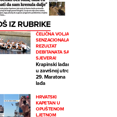
OŠ IZ RUBRIKE
ČELIČNA VOLJA I
SENZACIONALAN
REZULTAT
DEBITANATA SA
SJEVERA!
Krapinski lađari
u završnoj utrci
29. Maratona
lađa
HRVATSKI
KAPETAN U
OPUŠTENOM
LJETNOM