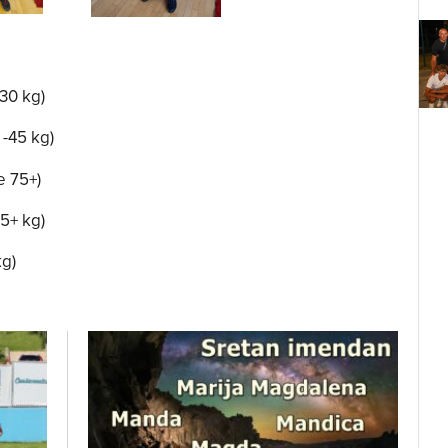
-30 kg)
 -45 kg)
e 75+)
5+ kg)
kg)