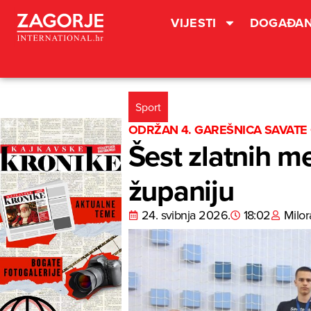
VIJESTI
DOGAĐAN
Sport
ODRŽAN 4. GAREŠNICA SAVATE
Šest zlatnih m
županiju
24. svibnja 2026.
18:02
Milor