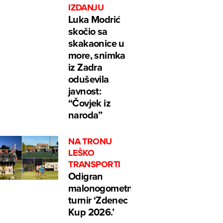
IZDANJU
Luka Modrić
skočio sa
skakaonice u
more, snimka
iz Zadra
oduševila
javnost:
“Čovjek iz
naroda”
NA TRONU
LEŠKO
TRANSPORTI
Odigran
malonogometni
turnir ‘Zdenec
Kup 2026.’