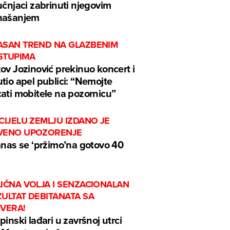
učnjaci zabrinuti njegovim
našanjem
ASAN TREND NA GLAZBENIM
STUPIMA
ov Jozinović prekinuo koncert i
tio apel publici: “Nemojte
ati mobitele na pozornicu”
CIJELU ZEMLJU IZDANO JE
VENO UPOZORENJE
anas se ‘pržimo’na gotovo 40
IČNA VOLJA I SENZACIONALAN
ULTAT DEBITANATA SA
EVERA!
pinski lađari u završnoj utrci