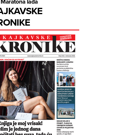
 Maratona lađa
AJKAVSKE
RONIKE