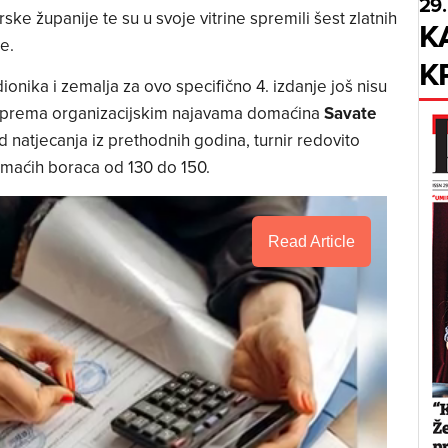
29.
ske županije te su u svoje vitrine spremili šest zlatnih
K
e.
K
onika i zemalja za ovo specifično 4. izdanje još nisu
ali prema organizacijskim najavama domaćina
Savate
d natjecanja iz prethodnih godina, turnir redovito
omaćih boraca od 130 do 150.
Read Article