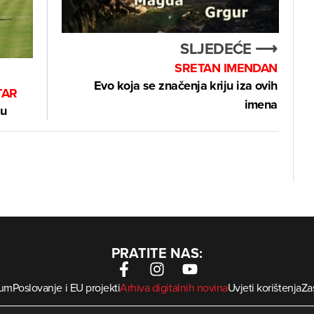
SLJEDEĆE ⟶
SRETAN IMENDAN
Evo koja se značenja kriju iza ovih
TAR
imena
ju
PRATITE NAS:
sum
Poslovanje i EU projekti
Arhiva digitalnih novina
Uvjeti korištenja
Zaš