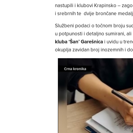
nastupili i klubovi Krapinsko – zagor
i srebrnih te dvije brončane medalj
Službeni podaci o točnom broju sudi
u potpunosti i detaljno sumirani, 
kluba ‘Šan’ Garešnica
i uvidu u tren
okuplja zavidan broj inozemnih i d