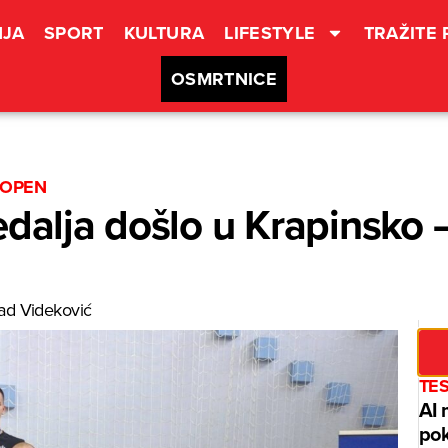
JA
SPORT
KULTURA
LIFESTYLE
TRAŽITE
OSMRTNICE
 OPEN
edalja došlo u Krapinsko 
ad Videković
TE
AI 
pok