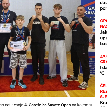
str
po
OP
NA
Jak
upu
bac
ZA 
CR
I d
°C
ČEL
REZ
SJ
Kra
no natjecanje
4. Garešnica Savate Open
na kojem su