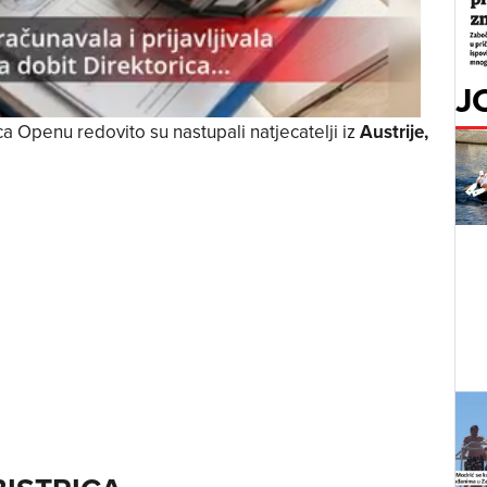
J
ca Openu redovito su nastupali natjecatelji iz
Austrije,