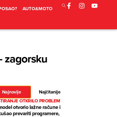
 POSAO?
AUTO&MOTO
– zagorsku
Najnovije
Najčitanije
STIRANJE OTKRILO PROBLEM
model otvorio lažne račune i
ušao prevariti programere,