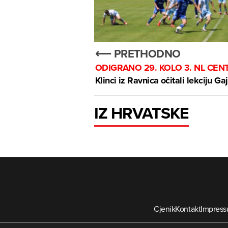
⟵ PRETHODNO
ODIGRANO 29. KOLO 3. NL CEN
Klinci iz Ravnica očitali lekciju Ga
IZ HRVATSKE
Cjenik
Kontakt
Impres