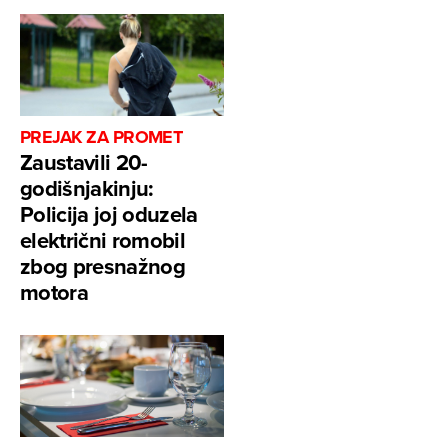
PREJAK ZA PROMET
Zaustavili 20-
godišnjakinju:
Policija joj oduzela
električni romobil
zbog presnažnog
motora