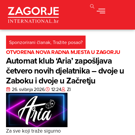
Sponzorirani članak
,
Tražite posao?
OTVORENA NOVA RADNA MJESTA U ZAGORJU
Automat klub ‘Aria’ zapošljava
četvero novih djelatnika – dvoje u
Zaboku i dvoje u Začretju
26. svibnja 2026.
12:24
ZI
Za sve koji traže sigurno