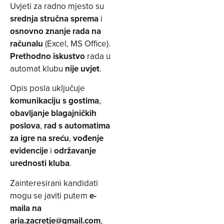
Uvjeti za radno mjesto su
srednja stručna sprema
i
osnovno znanje rada na
računalu
(Excel, MS Office).
Prethodno iskustvo
rada u
automat klubu
nije uvjet
.
Opis posla uključuje
komunikaciju s gostima
,
obavljanje blagajničkih
poslova
,
rad s automatima
za igre na sreću
,
vođenje
evidencije
i
održavanje
urednosti kluba
.
Zainteresirani kandidati
mogu se javiti putem
e-
maila na
aria.zacretje@gmail.com
,