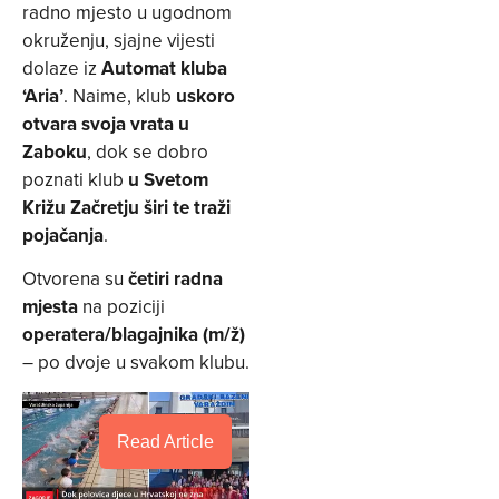
radno mjesto u ugodnom
okruženju, sjajne vijesti
dolaze iz
Automat kluba
‘Aria’
. Naime, klub
uskoro
otvara svoja vrata u
Zaboku
, dok se dobro
poznati klub
u Svetom
Križu Začretju širi te traži
pojačanja
.
Otvorena su
četiri radna
mjesta
na poziciji
operatera/blagajnika (m/ž)
– po dvoje u svakom klubu.
Read Article