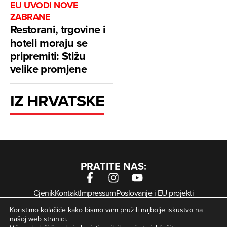
EU UVODI NOVE
ZABRANE
Restorani, trgovine i
hoteli moraju se
pripremiti: Stižu
velike promjene
IZ HRVATSKE
PRATITE NAS:
Cjenik
Kontakt
Impressum
Poslovanje i EU projekti
Arhiva digitalnih novina
Uvjeti korištenja
Zaštita privatnosti
Koristimo kolačiće kako bismo vam pružili najbolje iskustvo na
Kolačići
našoj web stranici.