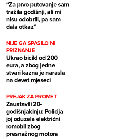
“Za prvo putovanje sam
tražila godišnji, ali mi
nisu odobrili, pa sam
dala otkaz”
NIJE GA SPASILO NI
PRIZNANJE
Ukrao bicikl od 200
eura, a zbog jedne
stvari kazna je narasla
na devet mjeseci
PREJAK ZA PROMET
Zaustavili 20-
godišnjakinju: Policija
joj oduzela električni
romobil zbog
presnažnog motora