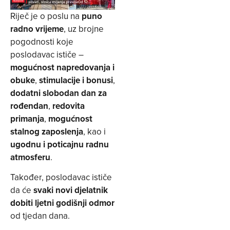
Riječ je o poslu na
puno
radno vrijeme
, uz brojne
pogodnosti koje
poslodavac ističe –
mogućnost napredovanja i
obuke
,
stimulacije i bonusi
,
dodatni slobodan dan za
rođendan
,
redovita
primanja
,
mogućnost
stalnog zaposlenja
, kao i
ugodnu i poticajnu radnu
atmosferu
.
Također, poslodavac ističe
da će
svaki novi djelatnik
dobiti ljetni godišnji odmor
od tjedan dana.