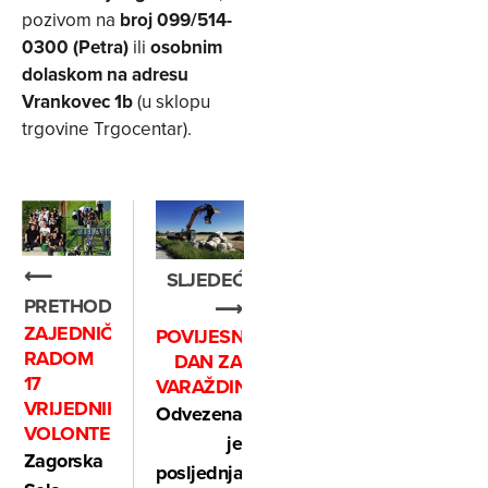
pozivom na
broj 099/514-
0300 (Petra)
ili
osobnim
dolaskom na adresu
Vrankovec 1b
(u sklopu
trgovine Trgocentar).
⟵
SLJEDEĆE
PRETHODNO
⟶
ZAJEDNIČKIM
POVIJESNI
RADOM
DAN ZA
17
VARAŽDIN
VRIJEDNIH
Odvezena
VOLONTERA
je
Zagorska
posljednja