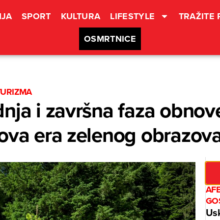
JA
SPORT
KULTURA
LIFESTYLE
TRAŽITE
OSMRTNICE
TURIZMA
nja i završna faza obno
ova era zelenog obrazov
AF
GO
Usk