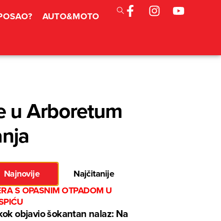
 POSAO?
AUTO&MOTO
ve u Arboretum
anja
Najnovije
Najčitanije
ERA S OPASNIM OTPADOM U
SPIĆU
ok objavio šokantan nalaz: Na