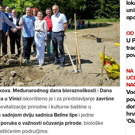
lok
uni
opa
OD 
U P
tra
po
NA 
UČE
NA
rkova
,
Međunarodnog dana bioraznolikosti
i
Dana
Voć
pov
a u Vinici
iskorišteno je i za predstavljanje
završne
dom
vitalizacije prirodne i kulturne baštine u
hrv
m
sadnjom dviju sadnica Beline lipe
i jedne
‘Ol
a
poruka o važnosti očuvanja prirode
, biološke
zaštićenim područjima.