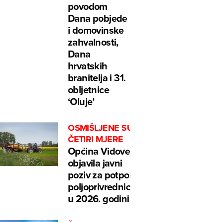
povodom
Dana pobjede
i domovinske
zahvalnosti,
Dana
hrvatskih
branitelja i 31.
obljetnice
‘Oluje’
OSMIŠLJENE SU
ČETIRI MJERE
Općina Vidovec
objavila javni
poziv za potpore
poljoprivrednicima
u 2026. godini