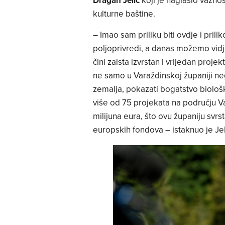
Dragan Jelić
koji je naglasio važno
kulturne baštine.
– Imao sam priliku biti ovdje i pri
poljoprivredi, a danas možemo vidje
čini zaista izvrstan i vrijedan pro
ne samo u Varaždinskoj županiji nego
zemalja, pokazati bogatstvo biološ
više od 75 projekata na području V
milijuna eura, što ovu županiju svr
europskih fondova – istaknuo je Jel