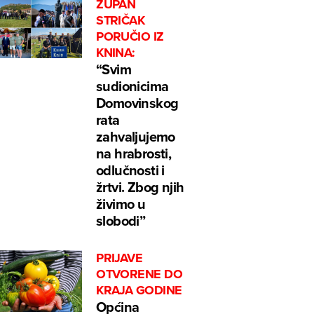
ŽUPAN
STRIČAK
PORUČIO IZ
KNINA:
“Svim
sudionicima
Domovinskog
rata
zahvaljujemo
na hrabrosti,
odlučnosti i
žrtvi. Zbog njih
živimo u
slobodi”
PRIJAVE
OTVORENE DO
KRAJA GODINE
Općina