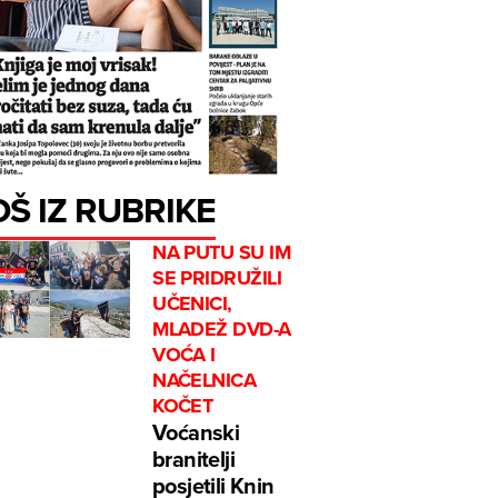
OŠ IZ RUBRIKE
NA PUTU SU IM
SE PRIDRUŽILI
UČENICI,
MLADEŽ DVD-A
VOĆA I
NAČELNICA
KOČET
Voćanski
branitelji
posjetili Knin