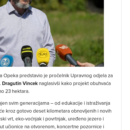
ma Opeka predstavio je pročelnik Upravnog odjela za
.
Dragutin Vincek
naglasivši kako projekt obuhvaća
no 23 hektara.
jen svim generacijama – od edukacije i istraživanja
i će kroz gotovo deset kilometara obnovljenih i novih
uski vrt, eko-voćnjak i povrtnjak, uređeno jezero i
put učionice na otvorenom, koncertne pozornice i