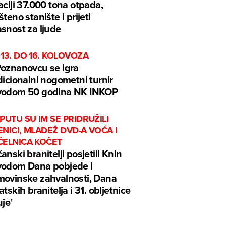
aciji 37.000 tona otpada,
šteno stanište i prijeti
snost za ljude
13. DO 16. KOLOVOZA
oznanovcu se igra
dicionalni nogometni turnir
vodom 50 godina NK INKOP
PUTU SU IM SE PRIDRUŽILI
NICI, MLADEŽ DVD-A VOĆA I
ČELNICA KOČET
anski branitelji posjetili Knin
odom Dana pobjede i
ovinske zahvalnosti, Dana
atskih branitelja i 31. obljetnice
uje’