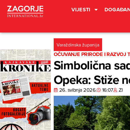
VIJESTI
DOGAĐAN
Varaždinska županija
OČUVANJE PRIRODE I RAZVOJ 
Simbolična sad
Opeka: Stiže n
26. svibnja 2026.
16:07
ZI