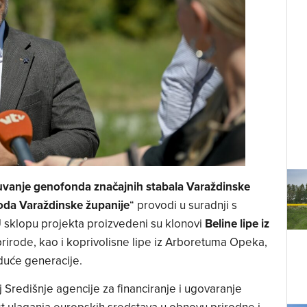
vanje genofonda značajnih stabala Varaždinske
oda Varaždinske županije
“ provodi u suradnji s
U sklopu projekta proizvedeni su klonovi
Beline lipe iz
rirode, kao i koprivolisne lipe iz Arboretuma Opeka,
duće generacije.
j Središnje agencije za financiranje i ugovaranje