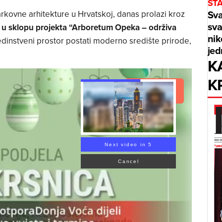
STA
Sva
parkovne arhitekture u Hrvatskoj, danas prolazi kroz
sva
a u sklopu projekta “Arboretum Opeka – održiva
nik
jedinstveni prostor postati moderno središte prirode,
jed
K
K
Read Article
Next video in 3
Cancel