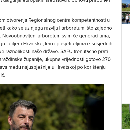
st ulaganja europskih sredstava u obnovu prirodne i
likom otvorenja Regionalnog centra kompetentnosti u
ti kako se uz njega razvija i arboretum, što zajedno
jekt. Novoobnovljeni arboretum svim će generacijama,
 i diljem Hrvatske, kao i posjetiteljima iz susjednih
ke raznolikosti naše države. SAFU trenutačno prati
araždinske županije, ukupne vrijednosti gotovo 270
stava među najuspješnije u Hrvatskoj po korištenju
ić.