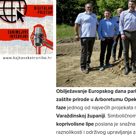
Obilježavanje Europskog dana pa
zaštite prirode u Arboretumu Opek
faze
jednog od najvećih projekata re
Varaždinskoj županiji
. Simbolično
koprivolisne lipe
poslana je snažn
raznolikosti i održivog upravljanja 