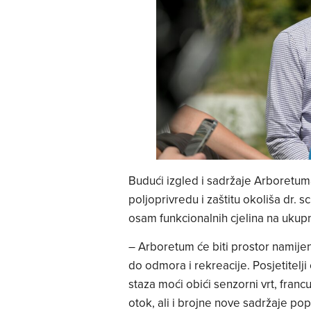
Budući izgled i sadržaje Arboretu
poljoprivredu i zaštitu okoliša dr. sc
osam funkcionalnih cjelina na ukup
– Arboretum će biti prostor namijen
do odmora i rekreacije. Posjetitelj
staza moći obići senzorni vrt, franc
otok, ali i brojne nove sadržaje po