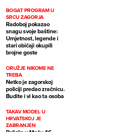
BOGAT PROGRAM U
SRCU ZAGORJA
Radoboj pokazao
snagu svoje baštine:
Umjetnost, legende i
stari običaji okupili
brojne goste
ORUŽJE NIKOME NE
TREBA
Netko je zagorskoj
policiji predao zračnicu.
Budite i vi kao ta osoba
TAKAV MODEL U
HRVATSKOJ JE
ZABRANJEN