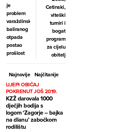
je
Cetinski,
problem
viteški
varaždinskog
turniri i
baliranog
bogat
otpada
program
postao
za cijelu
prošlost
obitelj
Najnovije
Najčitanije
LIJEPI OBIČAJ
POKRENUT JOŠ 2019.
KZŽ darovala 1000
dječjih bodija s
logom ‘Zagorje – bajka
na dlanu’ zabočkom
rodilištu