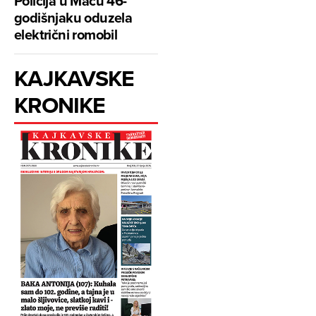
Policija u Maču 46-
godišnjaku oduzela
električni romobil
KAJKAVSKE
KRONIKE