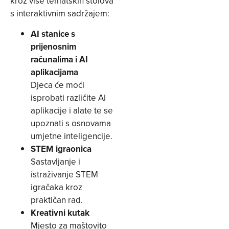
kroz više tematskih stolova
s interaktivnim sadržajem:
AI stanice s
prijenosnim
računalima i AI
aplikacijama
Djeca će moći
isprobati različite AI
aplikacije i alate te se
upoznati s osnovama
umjetne inteligencije.
STEM igraonica
Sastavljanje i
istraživanje STEM
igračaka kroz
praktičan rad.
Kreativni kutak
Mjesto za maštovito