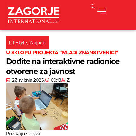
Lifestyle
,
Zagorje
U SKLOPU PROJEKTA “MLADI ZNANSTVENICI”
Dođite na interaktivne radionice
otvorene za javnost
27. svibnja 2026.
09:13
ZI
Pozivaju se sva