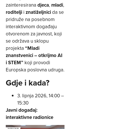
zainteresirana
djeca
,
mladi
,
roditelji
i
znatiželjnici
da se
pridruže na posebnom
interaktivnom događaju
otvorenom za javnost, koji
se održava u sklopu
projekta
“Mladi
znanstvenici – otkrijmo AI
i STEM”
koji provodi
Europska poslovna udruga.
Gdje i kada?
3. lipnja 2026, 14:00 –
15:30
Javni događaj:
interaktivne radionice