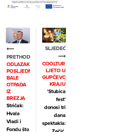
SLJEDEĆE
⟵
⟶
PRETHODNO
COOLTURNO
ODLAZAK
LJETO U
POSLJEDNJE
GUPČEVOM
BALE
KRAJU
OTPADA
IZ
'Stubica
BREZJA
fest'
Stričak:
donosi tri
Hvala
dana
Vladi i
spektakla:
Fondu što
Zečić,