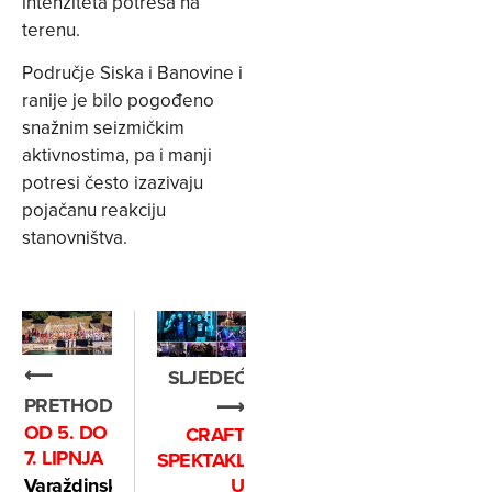
intenziteta potresa na
terenu.
Područje Siska i Banovine i
ranije je bilo pogođeno
snažnim seizmičkim
aktivnostima, pa i manji
potresi često izazivaju
pojačanu reakciju
stanovništva.
⟵
SLJEDEĆE
PRETHODNO
⟶
OD 5. DO
CRAFT
7. LIPNJA
SPEKTAKL
Varaždinske
U