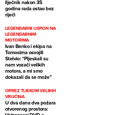
liječnik nakon 35
godina rada ostao bez
riječi
LEGENDARNI USPON NA
LEGENDARNIM
MOTORIMA
Ivan Benko i ekipa na
Tomosima osvojili
Stelvio: “Pljeskali su
nam vozači velikih
motora, a mi smo
dokazali da se može”
OPREZ TIJEKOM VELIKIH
VRUĆINA
U dva dana dva požara
otvorenog prostora:
Vatrogasci DVD-a