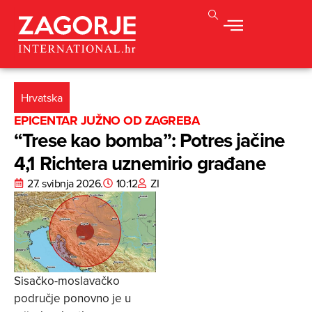
Hrvatska
EPICENTAR JUŽNO OD ZAGREBA
“Trese kao bomba”: Potres jačine
4,1 Richtera uznemirio građane
27. svibnja 2026.
10:12
ZI
Sisačko-moslavačko
područje ponovno je u