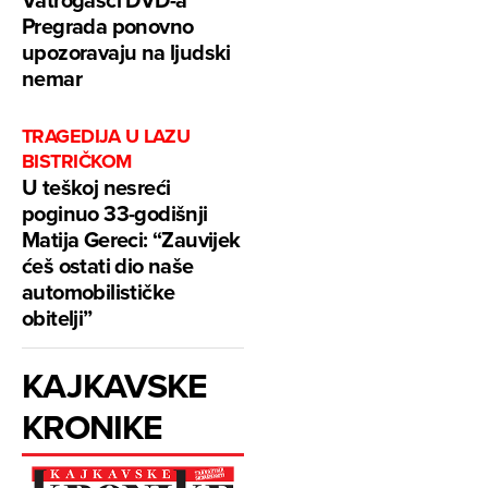
Pregrada ponovno
upozoravaju na ljudski
nemar
TRAGEDIJA U LAZU
BISTRIČKOM
U teškoj nesreći
poginuo 33-godišnji
Matija Gereci: “Zauvijek
ćeš ostati dio naše
automobilističke
obitelji”
KAJKAVSKE
KRONIKE