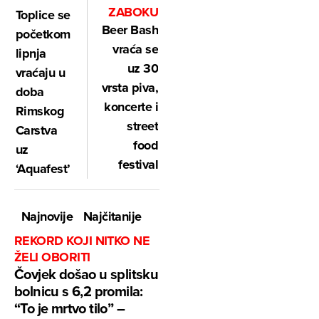
ZABOKU
Toplice se
Beer Bash
početkom
vraća se
lipnja
uz 30
vraćaju u
vrsta piva,
doba
koncerte i
Rimskog
street
Carstva
food
uz
festival
‘Aquafest’
Najnovije
Najčitanije
REKORD KOJI NITKO NE
ŽELI OBORITI
Čovjek došao u splitsku
bolnicu s 6,2 promila:
“To je mrtvo tilo” –