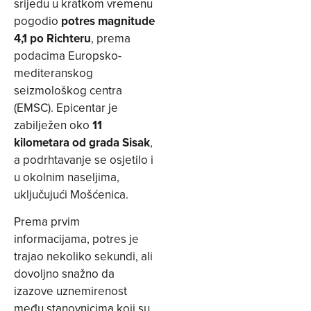
srijedu u kratkom vremenu
pogodio
potres magnitude
4,1 po Richteru
, prema
podacima Europsko-
mediteranskog
seizmološkog centra
(EMSC). Epicentar je
zabilježen oko
11
kilometara od grada Sisak
,
a podrhtavanje se osjetilo i
u okolnim naseljima,
uključujući Mošćenica.
Prema prvim
informacijama, potres je
trajao nekoliko sekundi, ali
dovoljno snažno da
izazove uznemirenost
među stanovnicima koji su