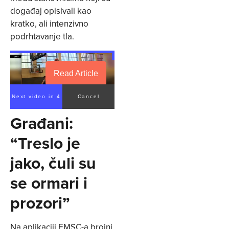
događaj opisivali kao
kratko, ali intenzivno
podrhtavanje tla.
Read Article
Next video in 4
Cancel
Građani:
“Treslo je
jako, čuli su
se ormari i
prozori”
Na aplikaciji EMSC-a brojni