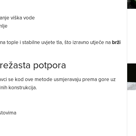
anje viška vode
mlje
 tople i stabilne uvjete tla, što izravno utječe na
brži
mrežasta potpora
stavci se kod ove metode usmjeravaju prema gore uz
alnih konstrukcija.
istovima