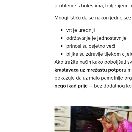
probleme s bolestima, truljenjem i
Mnogi ističu da se nakon jedne sez
vrt je uredniji
održavanje je jednostavnije
prinosi su osjetno veći
biljke su zdravije tijekom cije
Ako tražite način kako poboljšati s
krastavaca uz mrežastu potporu
mo
pokazuje da uz malo pametnije org
nego ikad prije
— bez dodatnog komp