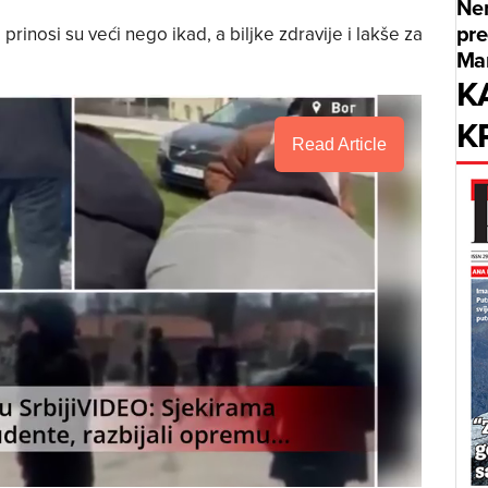
Ner
pre
 prinosi su veći nego ikad, a biljke zdravije i lakše za
Mar
K
K
Read Article