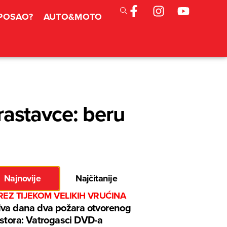
 POSAO?
AUTO&MOTO
krastavce: beru
Najnovije
Najčitanije
EZ TIJEKOM VELIKIH VRUĆINA
va dana dva požara otvorenog
stora: Vatrogasci DVD-a