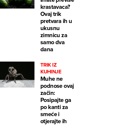
krastavaca?
Ovaj trik
pretvara ih u
ukusnu
zimnicu za
samo dva
dana
TRIK IZ
KUHINJE
Muhe ne
podnose ovaj
začin:
Posipajte ga
po kanti za
smeće i
otjerajte ih