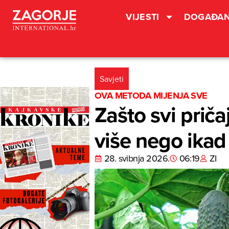
VIJESTI
DOGAĐAN
Savjeti
OVA METODA MIJENJA SVE
Zašto svi priča
više nego ikad
28. svibnja 2026.
06:19
ZI