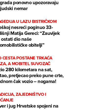
grada ponovno upozoravaju
ljudski nemar
GEDIJA U LAZU BISTRIČKOM
eškoj nesreći poginuo 33-
išnji Matija Gereci: “Zauvijek
 ostati dio naše
omobilističke obitelji”
D CESTA POSTANE TRKAĆA
AZA, A MOBITEL SUVOZAČ
io 280 kilometara na sat,
ftao, pretjecao preko pune crte,
ednom čak vozio – nogama!
DICIJA, ZAJEDNIŠTVO I
EĆANJE
ver i jug Hrvatske spojeni na