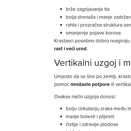
brže zagrijavanje tla
bolja drenaža i manje zadržav
rahla i prozračna struktura ze
smanjenje pojave korova
Krastavci posebno dobro reagiraju na
rast i veći urod
.
Vertikalni uzgoj i 
Umjesto da se šire po zemlji, kra
pomoć
mrežaste potpore
ili vertik
Ovakav način uzgoja donosi:
bolju cirkulaciju zraka među l
manje bolesti i plijesni
čistije i zdravije plodove