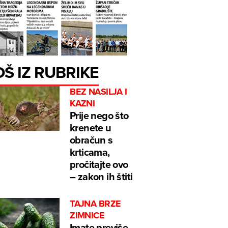
OŠ IZ RUBRIKE
BEZ NASILJA I
KAZNI
Prije nego što
krenete u
obračun s
krticama,
pročitajte ovo
– zakon ih štiti
TAJNA BRZE
ZIMNICE
Imate previše