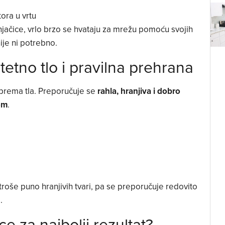
ora u vrtu
njačice, vrlo brzo se hvataju za mrežu pomoću svojih
ije ni potrebno.
itetno tlo i pravilna prehrana
iprema tla. Preporučuje se
rahla, hranjiva i dobro
om
.
i troše puno hranjivih tvari, pa se preporučuje redovito
.
ce za najbolji rezultat?