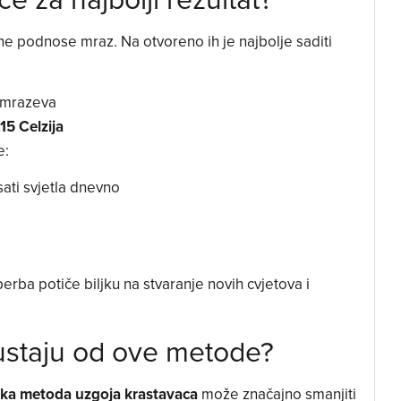
i ne podnose mraz. Na otvoreno ih je najbolje saditi
 mrazeva
15 Celzija
e:
ati svjetla dnevno
erba potiče biljku na stvaranje novih cvjetova i
dustaju od ove metode?
ska metoda uzgoja krastavaca
može značajno smanjiti