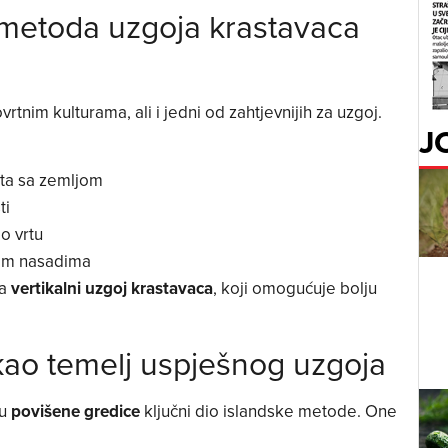
 metoda uzgoja krastavaca
rtnim kulturama, ali i jedni od zahtjevnijih za uzgoj.
J
kta sa zemljom
ti
o vrtu
stim nasadima
na
vertikalni uzgoj krastavaca
, koji omogućuje bolju
kao temelj uspješnog uzgoja
su
povišene gredice
ključni dio islandske metode. One