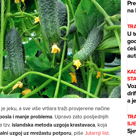
Pre
na 
TRA
U t
god
ćeš
aut
KA
ST
Voz
dri
a j
 jeku, a sve više vrtlara traži provjerene načine
TRA
posla i manje problema
. Upravo zato posljednjih
SJ
a tzv.
islandska metoda uzgoja krastavaca
, koja
Sje
kalni uzgoj uz mrežastu potporu
, piše
Jutarnji list
.