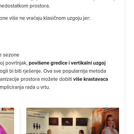
 nedostatkom prostora.
one više ne vraćaju klasičnom uzgoju jer:
le sezone
voj povrtnjak,
povišene gredice i vertikalni uzgoj
gli bi biti rješenje. Ova sve popularnija metoda
anizacije prostora možete dobiti
više krastavaca
liciranja rada u vrtu.