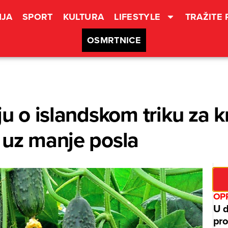
JA
SPORT
KULTURA
LIFESTYLE
TRAŽITE
OSMRTNICE
ju o islandskom triku za 
 uz manje posla
OPR
U d
pro