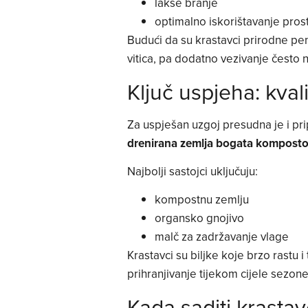
lakše branje
optimalno iskorištavanje prost
Budući da su krastavci prirodne pe
vitica, pa dodatno vezivanje često n
Ključ uspjeha: kval
Za uspješan uzgoj presudna je i pr
drenirana zemlja bogata kompost
Najbolji sastojci uključuju:
kompostnu zemlju
organsko gnojivo
malč za zadržavanje vlage
Krastavci su biljke koje brzo rastu 
prihranjivanje tijekom cijele sezone
Kada saditi krastav