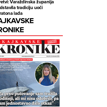
etvi: Varaždinska županija
dstavila tradiciju uoči
atona lađa
AJKAVSKE
RONIKE