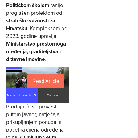
Političkom školom
ranije
proglašen projektom od
strateške važnosti za
Hrvatsku
. Kompleksom od
2023. godine upravlja
Ministarstvo prostornoga
uređenja, graditeljstva i
državne imovine
.
Read Article
Next video in 5
Cancel
Prodaja će se provesti
putem javnog natječaja
prikupljanjem ponuda, a
početna cijena određena
je na
2,7 milijuna eura
,