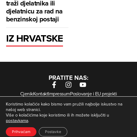
traži djelatnika ili
djelatnicu za rad na
benzinskoj postaji
IZ HRVATSKE
PRATITE NAS:
Cjenik
Kontakt
Impressum
Poslovanje i EU projekti
Arhiva digitalnih novina
Uvjeti korištenja
Zaštita privatnosti
Koristimo kolačiće kako bismo vam pružili najbolje iskustvo na
Kolačići
našoj web stranici.
Više o kolačićima koje koristimo ili ih možete isključiti u
postavkama
.
© Zagorje International – Sva prava pridržana | Developed
krMedia
by
Prihvaćam
Postavke