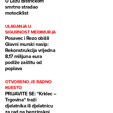
U Lazu Bistričkom
smrtno stradao
motociklist
ULAGANJA U
SIGURNOST MEĐIMURJA
Posavec i Rezo obišli
Glavni murski nasip:
Rekonstrukcija vrijedna
8,17 milijuna eura
podiže zaštitu od
poplava
OTVORENO JE RADNO
MJESTO
PRIJAVITE SE: “Krklec –
Trgovina“ traži
djelatnika ili djelatnicu
za rad na benzinskoj