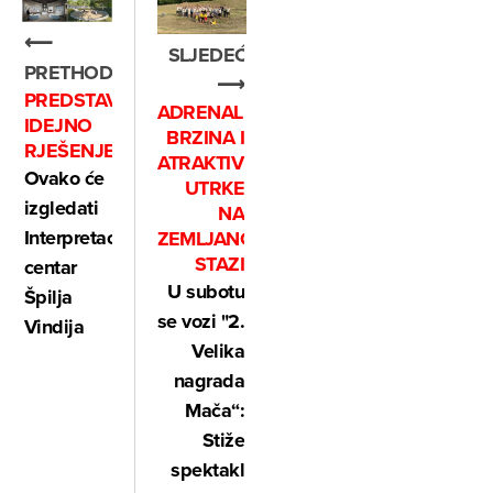
⟵
SLJEDEĆE
PRETHODNO
⟶
PREDSTAVLJENO
ADRENALIN,
IDEJNO
BRZINA I
RJEŠENJE
ATRAKTIVNE
Ovako će
UTRKE
izgledati
NA
Interpretacijski
ZEMLJANOJ
STAZI
centar
U subotu
Špilja
se vozi "2.
Vindija
Velika
nagrada
Mača“:
Stiže
spektakl