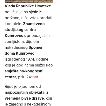
Vlada Republike Hrvatske
odlučila je na
sjednici
održanoj u četvrtak prodati
kompleks
Znanstveno-
studijskog centra
Kumrovec
s pripadajućim
zemljištem, dijelom
nekadašnjeg
Spomen
doma Kumrovec
izgrađenog 1974. godine,
koji je godinama služio kao
smještajno-kongresni
centar
, pišu
24sata
.
Riječ je o jednom od
najpoznatijih objekata iz
vremena bivše države
, koji
je zajedno s nekadašnjom