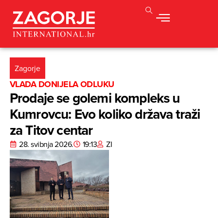
Zagorje
VLADA DONIJELA ODLUKU
Prodaje se golemi kompleks u
Kumrovcu: Evo koliko država traži
za Titov centar
28. svibnja 2026.
19:13
ZI