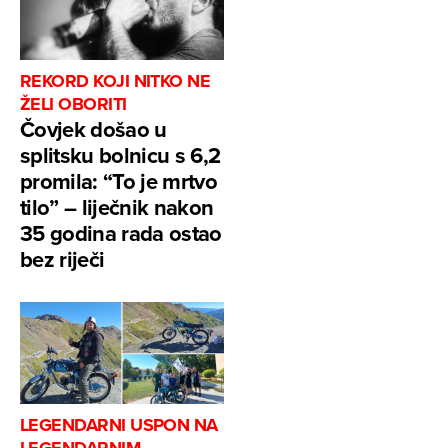
REKORD KOJI NITKO NE
ŽELI OBORITI
Čovjek došao u
splitsku bolnicu s 6,2
promila: “To je mrtvo
tilo” – liječnik nakon
35 godina rada ostao
bez riječi
LEGENDARNI USPON NA
LEGENDARNIM