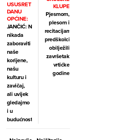
USUSRET
KLUPE
DANU
Pjesmom,
OPĆINE:
plesom i
JANČIĆ: Nemojmo
recitacijama
nikada
predškolci
zaboraviti
obilježili
naše
završetak
korijene,
vrtićke
našu
godine
kulturu i
zavičaj,
ali uvijek
gledajmo
i u
budućnost