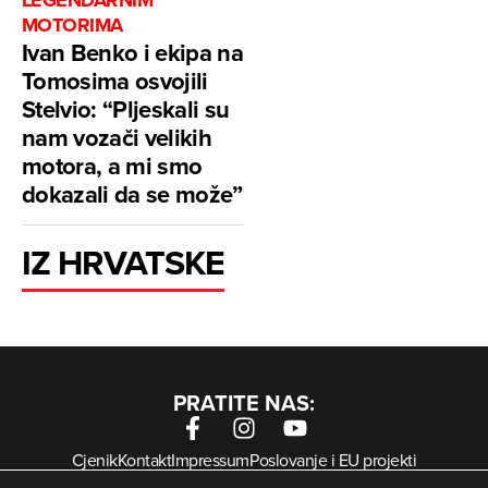
MOTORIMA
Ivan Benko i ekipa na
Tomosima osvojili
Stelvio: “Pljeskali su
nam vozači velikih
motora, a mi smo
dokazali da se može”
IZ HRVATSKE
PRATITE NAS:
Cjenik
Kontakt
Impressum
Poslovanje i EU projekti
Arhiva digitalnih novina
Uvjeti korištenja
Zaštita privatnosti