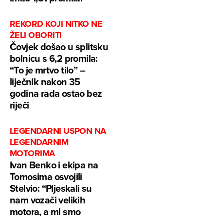
REKORD KOJI NITKO NE
ŽELI OBORITI
Čovjek došao u splitsku
bolnicu s 6,2 promila:
“To je mrtvo tilo” –
liječnik nakon 35
godina rada ostao bez
riječi
LEGENDARNI USPON NA
LEGENDARNIM
MOTORIMA
Ivan Benko i ekipa na
Tomosima osvojili
Stelvio: “Pljeskali su
nam vozači velikih
motora, a mi smo