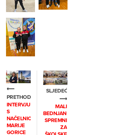
⟵
SLJEDEĆE
PRETHODNO
⟶
INTERVJU
MALI
S
BEDNJANCI
NAČELNICOM
SPREMNI
MARIJE
ZA
GORICE
ŠKOLSKE