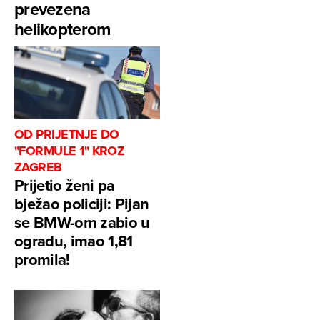
prevezena
helikopterom
OD PRIJETNJE DO
"FORMULE 1" KROZ
ZAGREB
Prijetio ženi pa
bježao policiji: Pijan
se BMW-om zabio u
ogradu, imao 1,81
promila!