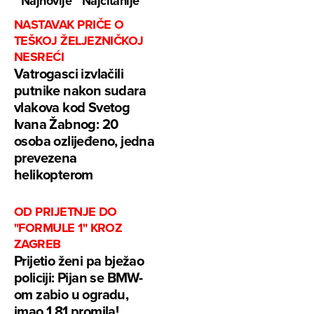
Najnovije
Najčitanije
NASTAVAK PRIČE O
TEŠKOJ ŽELJEZNIČKOJ
NESREĆI
Vatrogasci izvlačili
putnike nakon sudara
vlakova kod Svetog
Ivana Žabnog: 20
osoba ozlijeđeno, jedna
prevezena
helikopterom
OD PRIJETNJE DO
"FORMULE 1" KROZ
ZAGREB
Prijetio ženi pa bježao
policiji: Pijan se BMW-
om zabio u ogradu,
imao 1,81 promila!