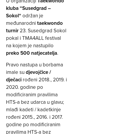
U organizaciji
Taekwondo
kluba “Susedgrad –
Sokol“
održan je
međunarodni
taekwondo
turnir
23. Susedgrad Sokol
pokal i TMA4ALL festival
na kojem je nastupilo
preko 500 natjecatelja
.
Pravo nastupa u borbama
imale su
djevojčice /
dječaci
rođeni 2018., 2019. i
2020. godine po
modificiranim pravilima
HTS-a bez udarca u glavu;
mlađi kadeti / kadetkinje
rođeni 2015., 2016. i 2017.
godine po modificiranim
pravilima HTS-a bez