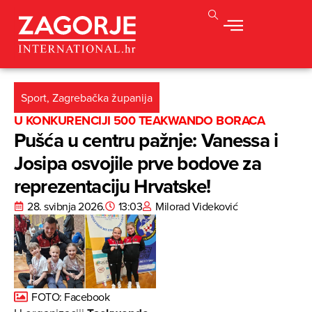
Sport
,
Zagrebačka županija
U KONKURENCIJI 500 TEAKWANDO BORACA
Pušća u centru pažnje: Vanessa i
Josipa osvojile prve bodove za
reprezentaciju Hrvatske!
28. svibnja 2026.
13:03
Milorad Videković
FOTO: Facebook