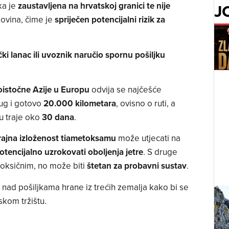
J
ka je
zaustavljena na hrvatskoj granici te nije
govina, čime je
spriječen potencijalni rizik za
čki lanac ili uvoznik naručio spornu pošiljku
oistočne Azije u Europu
odvija se najčešće
dug i gotovo
20.000 kilometara
, ovisno o ruti, a
u traje oko
30 dana
.
ajna izloženost tiametoksamu
može utjecati na
otencijalno uzrokovati oboljenja jetre
. S druge
toksičnim, no može biti
štetan za probavni sustav
.
 nad pošiljkama hrane iz trećih zemalja kako bi se
skom tržištu.