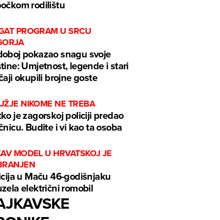
očkom rodilištu
GAT PROGRAM U SRCU
GORJA
oboj pokazao snagu svoje
tine: Umjetnost, legende i stari
čaji okupili brojne goste
UŽJE NIKOME NE TREBA
ko je zagorskoj policiji predao
čnicu. Budite i vi kao ta osoba
KAV MODEL U HRVATSKOJ JE
BRANJEN
icija u Maču 46-godišnjaku
zela električni romobil
AJKAVSKE