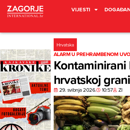
VIJESTI
DOGAĐAN
Hrvatska
ALARM U PREHRAMBENOM UV
Kontaminirani 
hrvatskoj grani
29. svibnja 2026.
10:57
ZI