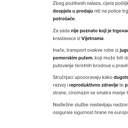
Zbog pozitivnih nalaza, cijela pošilj
dospjela u prodaju
niti na police tr
potrošače
.
Za sada
nije poznato koji je trgova
krastavaca iz
Vijetnama
.
Inače, transport ovakve robe iz
jug
pomorskim putem
, koji može biti 
putovanje teretnih brodova u pravil
Stručnjaci upozoravaju kako
dugotr
razvoj i
reproduktivno zdravlje
te
p
strane, ciromazin se smatra manje 
Nadležne službe nastavljaju nadzor
osigurala sigurnost hrane na europ