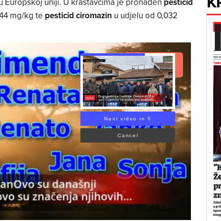
K
u Europskoj uniji. U krastavcima je pronađen
pesticid
044 mg/kg te
pesticid ciromazin
u udjelu od 0,032
Read Article
Next video in 4
Cancel