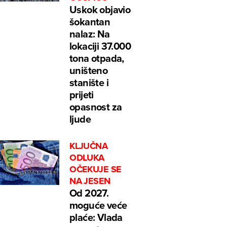
Uskok objavio
šokantan
nalaz: Na
lokaciji 37.000
tona otpada,
uništeno
stanište i
prijeti
opasnost za
ljude
KLJUČNA
ODLUKA
OČEKUJE SE
NA JESEN
Od 2027.
moguće veće
plaće: Vlada