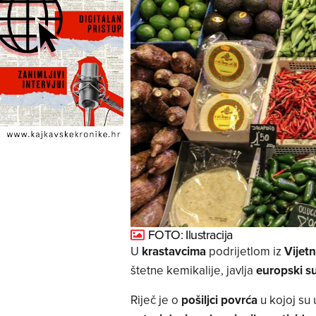
FOTO: Ilustracija
U
krastavcima
podrijetlom iz
Vijet
štetne kemikalije, javlja
europski s
Riječ je o
pošiljci povrća
u kojoj su