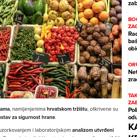
zab
BO
ZA
Rad
baš
obi
OR
Net
zra
TA
ZA
Pol
nama
, namijenjenima
hrvatskom tržištu
, otkrivene su
odu
ustav za sigurnost hrane
.
K
 uzorkovanjem i laboratorijskom
analizom utvrđeni