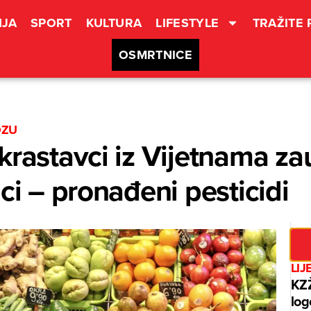
JA
SPORT
KULTURA
LIFESTYLE
TRAŽITE
OSMRTNICE
OZU
krastavci iz Vijetnama zau
ci – pronađeni pesticidi
LIJ
KZŽ
log