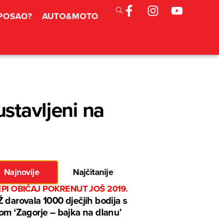
 POSAO?
AUTO&MOTO
stavljeni na
Najnovije
Najčitanije
EPI OBIČAJ POKRENUT JOŠ 2019.
 darovala 1000 dječjih bodija s
om ‘Zagorje – bajka na dlanu’