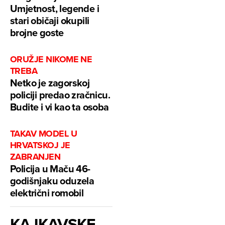
Umjetnost, legende i
stari običaji okupili
brojne goste
ORUŽJE NIKOME NE
TREBA
Netko je zagorskoj
policiji predao zračnicu.
Budite i vi kao ta osoba
TAKAV MODEL U
HRVATSKOJ JE
ZABRANJEN
Policija u Maču 46-
godišnjaku oduzela
električni romobil
KAJKAVSKE