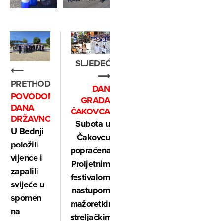
SLJEDEĆE
⟵
⟶
PRETHODNO
DAN
POVODOM
GRADA
DANA
ČAKOVCA
DRŽAVNOSTI
Subota u
U Bednji
Čakovcu
položili
popraćena
vijence i
Proljetnim
zapalili
festivalom,
svijeće u
nastupom
spomen
mažoretkinja,
na
streljačkim