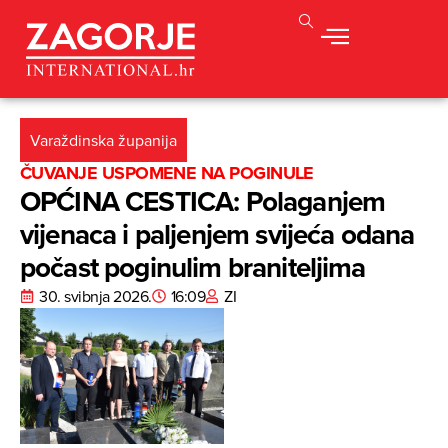
Varaždinska županija
ČUVANJE USPOMENE NA POGINULE
OPĆINA CESTICA: Polaganjem
vijenaca i paljenjem svijeća odana
počast poginulim braniteljima
30. svibnja 2026.
16:09
ZI