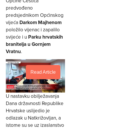
Općine Cestica
predvođeno
predsjednikom Općinskog
vijeća
Darkom Majhenom
položilo vijenac i zapalilo
svijeće i u
Parku hrvatskih
branitelja u Gornjem
Vratnu
.
Read Article
U nastavku obilježavanja
Dana državnosti Republike
Hrvatske uslijedio je
odlazak u Natkrižovljan, a
istome su se uz izaslanstvo