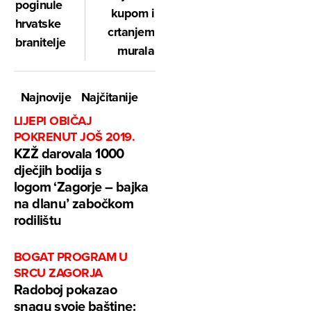
poginule
kupom i
hrvatske
crtanjem
branitelje
murala
Najnovije
Najčitanije
LIJEPI OBIČAJ
POKRENUT JOŠ 2019.
KZŽ darovala 1000
dječjih bodija s
logom ‘Zagorje – bajka
na dlanu’ zabočkom
rodilištu
BOGAT PROGRAM U
SRCU ZAGORJA
Radoboj pokazao
snagu svoje baštine: