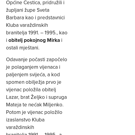
Općine Cestica, pridružili i
župljani župe Sveta
Barbara kao i predstavnici
Kluba varaždinskih
branitelja 1991. – 1995., kao
i
obitelj pokojnog Mirka
i
ostali mještani.
Odavanje počasti započelo
je polaganjem vijenaca i
paljenjem svijeća, a kod
spomen obilježja prvo je
vijenac položila obitelj
Lazar, brat Željko i supruga
Mateja te nećak Miljenko.
Potom je vijenac položilo
izaslanstvo Kluba
varaždinskih
branitelja 1991. – 1995., a