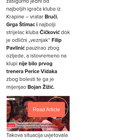
zasigurno jedni od
najboljih igrača kluba iz
Krapine – vratar
Bruči
,
Grga Štimac i
najbolji
strijelac kluba
Čičković
dok
je odlični „veznjak“
Filip
Pavlinić
pauzirao zbog
ozljede, a istovremeno na
klupi
nije bilo prvog
trenera Perice Vidaka
zbog bolesti te ga je
mijenjao
Bojan Žižić.
Read Article
Takova situacija uvjetovala