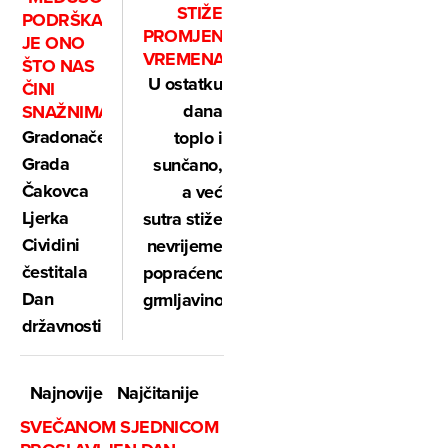
STIŽE
PODRŠKA
PROMJENA
JE ONO
VREMENA
ŠTO NAS
U ostatku
ČINI
dana
SNAŽNIMA"
Gradonačelnica
toplo i
Grada
sunčano,
Čakovca
a već
Ljerka
sutra stiže
Cividini
nevrijeme
čestitala
popraćeno
Dan
grmljavinom
državnosti
Najnovije
Najčitanije
SVEČANOM SJEDNICOM