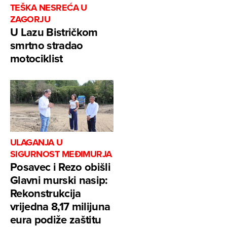
TEŠKA NESREĆA U
ZAGORJU
U Lazu Bistričkom
smrtno stradao
motociklist
ULAGANJA U
SIGURNOST MEĐIMURJA
Posavec i Rezo obišli
Glavni murski nasip:
Rekonstrukcija
vrijedna 8,17 milijuna
eura podiže zaštitu