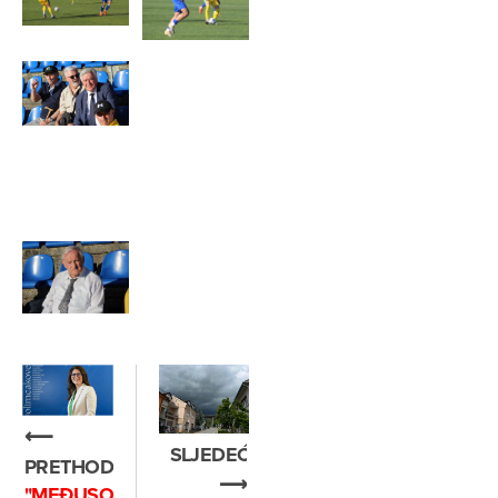
⟵
SLJEDEĆE
PRETHODNO
⟶
"MEĐUSOBNA