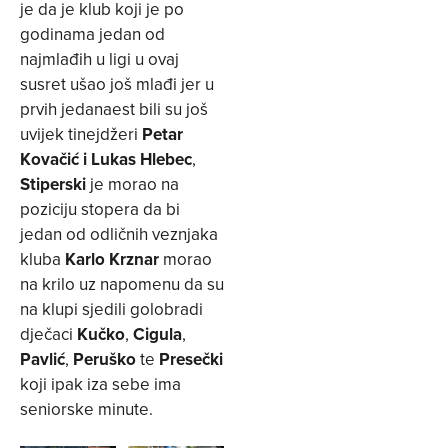
je da je klub koji je po
godinama jedan od
najmlađih u ligi u ovaj
susret ušao još mlađi jer u
prvih jedanaest bili su još
uvijek tinejdžeri
Petar
Kovačić i Lukas Hlebec
,
Stiperski
je morao na
poziciju stopera da bi
jedan od odličnih veznjaka
kluba
Karlo Krznar
morao
na krilo uz napomenu da su
na klupi sjedili golobradi
dječaci
Kučko
,
Cigula
,
Pavlić
,
Peruško
te
Presečki
koji ipak iza sebe ima
seniorske minute.