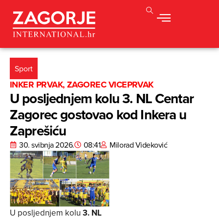
Sport
INKER PRVAK, ZAGOREC VICEPRVAK
U posljednjem kolu 3. NL Centar
Zagorec gostovao kod Inkera u
Zaprešiću
30. svibnja 2026.
08:41
Milorad Videković
U posljednjem kolu
3. NL