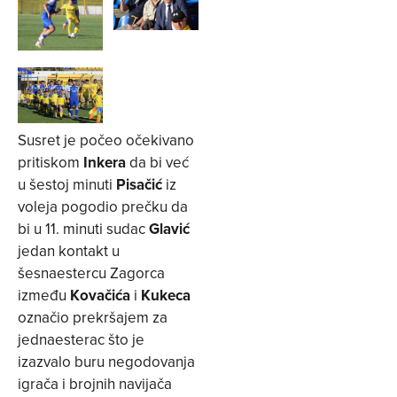
Susret je počeo očekivano
pritiskom
Inkera
da bi već
u šestoj minuti
Pisačić
iz
voleja pogodio prečku da
bi u 11. minuti sudac
Glavić
jedan kontakt u
šesnaestercu Zagorca
između
Kovačića
i
Kukeca
označio prekršajem za
jednaesterac što je
izazvalo buru negodovanja
igrača i brojnih navijača