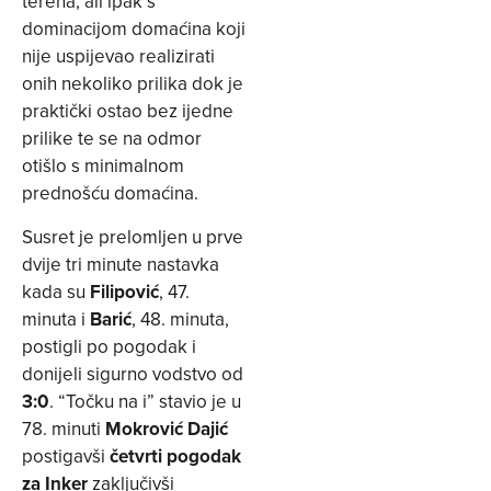
terena, ali ipak s
dominacijom domaćina koji
nije uspijevao realizirati
onih nekoliko prilika dok je
praktički ostao bez ijedne
prilike te se na odmor
otišlo s minimalnom
prednošću domaćina.
Susret je prelomljen u prve
dvije tri minute nastavka
kada su
Filipović
, 47.
minuta i
Barić
, 48. minuta,
postigli po pogodak i
donijeli sigurno vodstvo od
3:0
. “Točku na i” stavio je u
78. minuti
Mokrović Dajić
postigavši
četvrti pogodak
za Inker
zaključivši