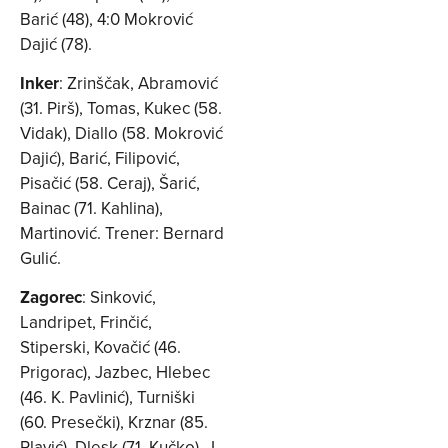
Barić (48), 4:0 Mokrović
Dajić (78).
Inker
: Zrinščak, Abramović
(31. Pirš), Tomas, Kukec (58.
Vidak), Diallo (58. Mokrović
Dajić), Barić, Filipović,
Pisačić (58. Ceraj), Šarić,
Bainac (71. Kahlina),
Martinović. Trener: Bernard
Gulić.
Zagorec
: Sinković,
Landripet, Frinčić,
Stiperski, Kovačić (46.
Prigorac), Jazbec, Hlebec
(46. K. Pavlinić), Turniški
(60. Presečki), Krznar (85.
Plavić), Dlesk (71. Kučko), J.