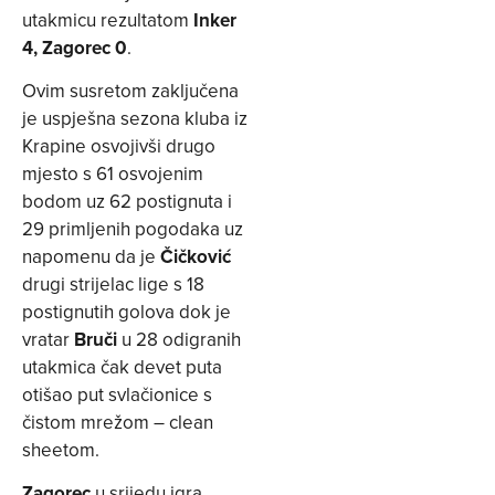
utakmicu rezultatom
Inker
4, Zagorec 0
.
Ovim susretom zaključena
je uspješna sezona kluba iz
Krapine osvojivši drugo
mjesto s 61 osvojenim
bodom uz 62 postignuta i
29 primljenih pogodaka uz
napomenu da je
Čičković
drugi strijelac lige s 18
postignutih golova dok je
vratar
Bruči
u 28 odigranih
utakmica čak devet puta
otišao put svlačionice s
čistom mrežom – clean
sheetom.
Zagorec
u srijedu igra