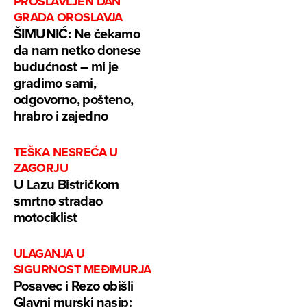
PROSLAVLJEN DAN
GRADA OROSLAVJA
ŠIMUNIĆ: Ne čekamo
da nam netko donese
budućnost – mi je
gradimo sami,
odgovorno, pošteno,
hrabro i zajedno
TEŠKA NESREĆA U
ZAGORJU
U Lazu Bistričkom
smrtno stradao
motociklist
ULAGANJA U
SIGURNOST MEĐIMURJA
Posavec i Rezo obišli
Glavni murski nasip: