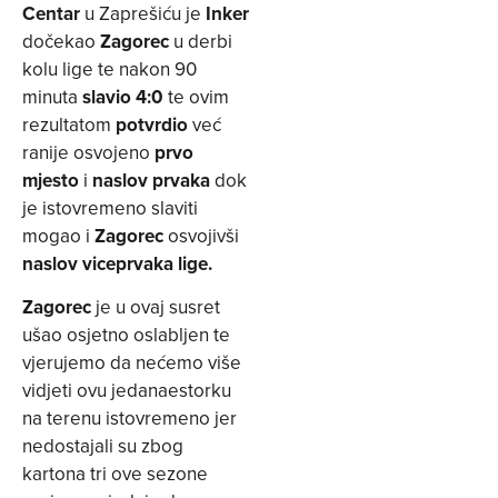
Centar
u Zaprešiću je
Inker
dočekao
Zagorec
u derbi
kolu lige te nakon 90
minuta
slavio 4:0
te ovim
rezultatom
potvrdio
već
ranije osvojeno
prvo
mjesto
i
naslov prvaka
dok
je istovremeno slaviti
mogao i
Zagorec
osvojivši
naslov viceprvaka lige.
Zagorec
je u ovaj susret
ušao osjetno oslabljen te
vjerujemo da nećemo više
vidjeti ovu jedanaestorku
na terenu istovremeno jer
nedostajali su zbog
kartona tri ove sezone