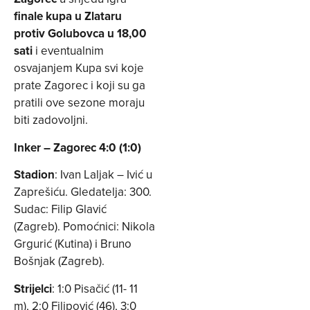
finale kupa u Zlataru
protiv Golubovca u 18,00
sati
i eventualnim
osvajanjem Kupa svi koje
prate Zagorec i koji su ga
pratili ove sezone moraju
biti zadovoljni.
Inker – Zagorec 4:0 (1:0)
Stadion
: Ivan Laljak – Ivić u
Zaprešiću. Gledatelja: 300.
Sudac: Filip Glavić
(Zagreb). Pomoćnici: Nikola
Grgurić (Kutina) i Bruno
Bošnjak (Zagreb).
Strijelci
: 1:0 Pisačić (11- 11
m), 2:0 Filipović (46), 3:0