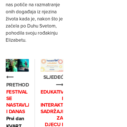
nas potiče na razmatranje
onih događaja iz njezina
života kada je, nakon što je
začela po Duhu Svetom,
pohodila svoju rođakinju
Elizabetu.
⟵
SLJEDEĆE
PRETHODNO
⟶
FESTIVAL
EDUKATIVNI
SE
I
NASTAVLJA
INTERAKTIVNI
I DANAS
SADRŽAJI
ZA
Prvi dan
DJECU I
KVART