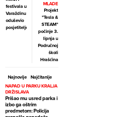
MLADE
festivala u
Projekt
Varaždinu
"Tesla &
oduševio
STEAM"
posjetitelje
počinje 3.
lipnja u
Područnoj
školi
Hrašćina
Najnovije
Najčitanije
NAPAD U PARKU KRALJA
DRŽISLAVA
Prišao mu usred parka i
izbo ga oštrim
predmetom: Policija
pronašla napadača