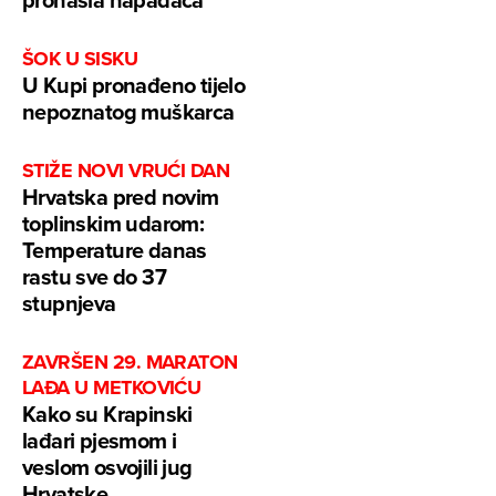
ŠOK U SISKU
U Kupi pronađeno tijelo
nepoznatog muškarca
STIŽE NOVI VRUĆI DAN
Hrvatska pred novim
toplinskim udarom:
Temperature danas
rastu sve do 37
stupnjeva
ZAVRŠEN 29. MARATON
LAĐA U METKOVIĆU
Kako su Krapinski
lađari pjesmom i
veslom osvojili jug
Hrvatske