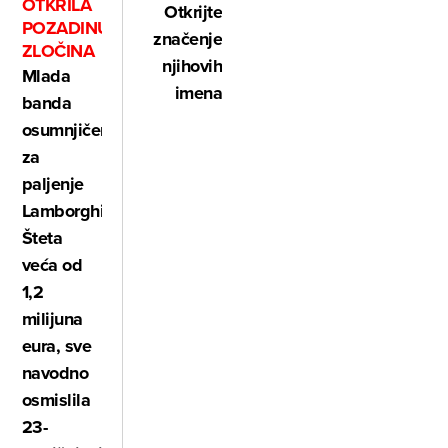
OTKRILA
Otkrijte
POZADINU
značenje
ZLOČINA
njihovih
Mlada
imena
banda
osumnjičena
za
paljenje
Lamborghinija:
Šteta
veća od
1,2
milijuna
eura, sve
navodno
osmislila
23-