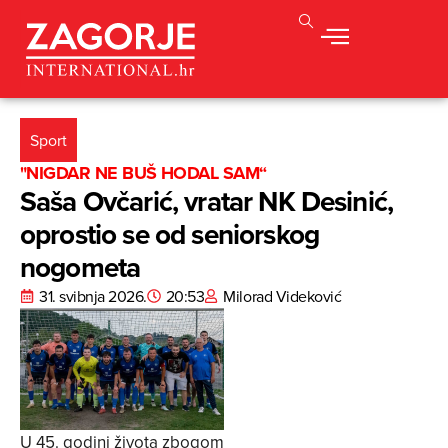
Sport
"NIGDAR NE BUŠ HODAL SAM“
Saša Ovčarić, vratar NK Desinić,
oprostio se od seniorskog
nogometa
31. svibnja 2026.
20:53
Milorad Videković
U 45. godini života zbogom