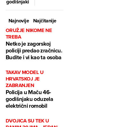
godišnjakinja?!
Najnovije
Najčitanije
ORUŽJE NIKOME NE
TREBA
Netko je zagorskoj
policiji predao zračnicu.
Budite i vi kao ta osoba
TAKAV MODEL U
HRVATSKOJ JE
ZABRANJEN
Policija u Maču 46-
godišnjaku oduzela
električni romobil
DVOJICA SU TEK U