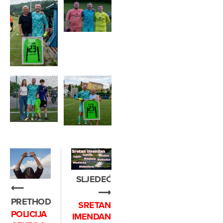
SLJEDEĆE
⟵
⟶
PRETHODNO
SRETAN
POLICIJA
IMENDAN