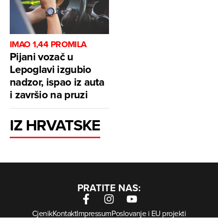
IMAO 1,44 PROMILA
Pijani vozač u
Lepoglavi izgubio
nadzor, ispao iz auta
i završio na pruzi
IZ HRVATSKE
PRATITE NAS:
Cjenik
Kontakt
Impressum
Poslovanje i EU projekti