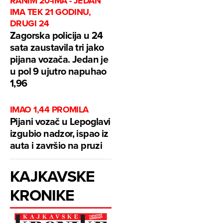
RANIM 20-IMA - JEDAN
IMA TEK 21 GODINU,
DRUGI 24
Zagorska policija u 24
sata zaustavila tri jako
pijana vozača. Jedan je
u pol 9 ujutro napuhao
1,96
IMAO 1,44 PROMILA
Pijani vozač u Lepoglavi
izgubio nadzor, ispao iz
auta i završio na pruzi
KAJKAVSKE
KRONIKE