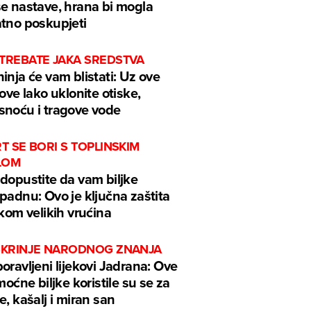
e nastave, hrana bi mogla
tno poskupjeti
 TREBATE JAKA SREDSTVA
inja će vam blistati: Uz ove
kove lako uklonite otiske,
noću i tragove vode
RT SE BORI S TOPLINSKIM
LOM
dopustite da vam biljke
padnu: Ovo je ključna zaštita
ekom velikih vrućina
 ŠKRINJE NARODNOG ZNANJA
oravljeni lijekovi Jadrana: Ove
 moćne biljke koristile su se za
e, kašalj i miran san