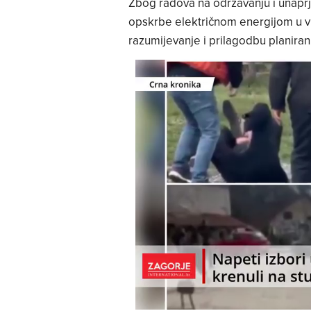
Zbog radova na održavanju i unapr
opskrbe električnom energijom u viš
razumijevanje i prilagodbu planirani