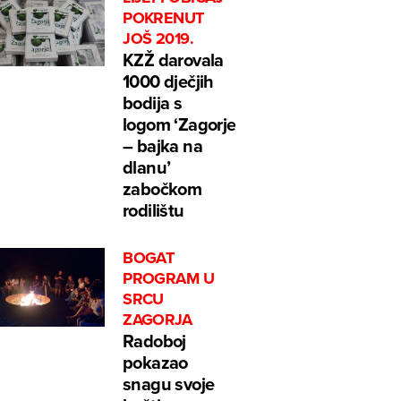
POKRENUT
JOŠ 2019.
KZŽ darovala
1000 dječjih
bodija s
logom ‘Zagorje
– bajka na
dlanu’
zabočkom
rodilištu
BOGAT
PROGRAM U
SRCU
ZAGORJA
Radoboj
pokazao
snagu svoje