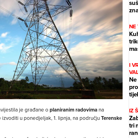
suš
zna
NE
Kuh
tri
mas
I V
VA
Ne 
pro
tij
vijestila je građane o
planiranim radovima
na
IZ
Zab
izvoditi u ponedjeljak, 1. lipnja, na području
Terenske
tri
ran