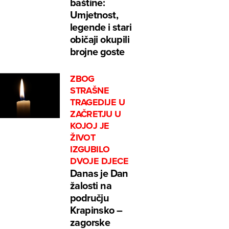
baštine:
Umjetnost,
legende i stari
običaji okupili
brojne goste
ZBOG
STRAŠNE
TRAGEDIJE U
ZAČRETJU U
KOJOJ JE
ŽIVOT
IZGUBILO
DVOJE DJECE
Danas je Dan
žalosti na
području
Krapinsko –
zagorske