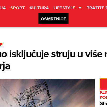
JA
SPORT
KULTURA
LIFESTYLE
TRAŽITE
OSMRTNICE
ŽE
 isključuje struju u više 
rja
KL
PO
Str