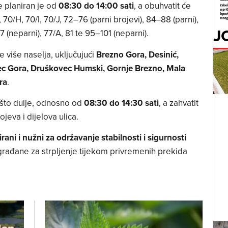
 planiran je od
08:30 do 14:00 sati
, a obuhvatit će
70/H, 70/I, 70/J, 72–76 (parni brojevi), 84–88 (parni),
J
 (neparni), 77/A, 81 te 95–101 (neparni).
e više naselja, uključujući
Brezno Gora, Desinić,
ec Gora, Druškovec Humski, Gornje Brezno, Mala
ra
.
nešto dulje, odnosno od
08:30 do 14:30 sati
, a zahvatit
jeva i dijelova ulica.
irani i nužni za održavanje stabilnosti i sigurnosti
građane za strpljenje tijekom privremenih prekida