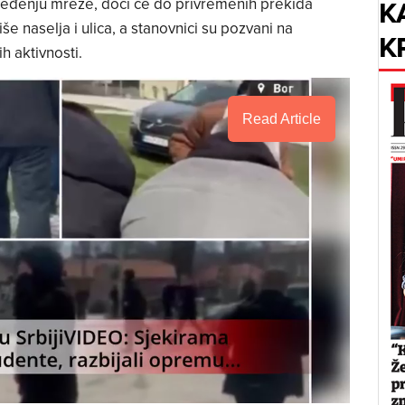
K
jeđenju mreže, doći će do privremenih prekida
e naselja i ulica, a stanovnici su pozvani na
K
h aktivnosti.
Read Article