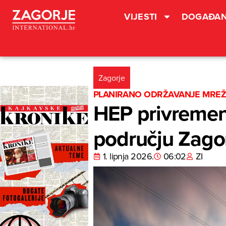
VIJESTI
DOGAĐAN
Zagorje
PLANIRANO ODRŽAVANJE MRE
HEP privremeno
području Zago
1. lipnja 2026.
06:02
ZI