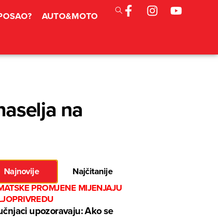
 POSAO?
AUTO&MOTO
naselja na
Najnovije
Najčitanije
IMATSKE PROMJENE MIJENJAJU
LJOPRIVREDU
učnjaci upozoravaju: Ako se