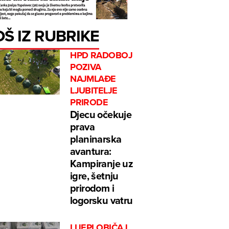
OŠ IZ RUBRIKE
HPD RADOBOJ
POZIVA
NAJMLAĐE
LJUBITELJE
PRIRODE
Djecu očekuje
prava
planinarska
avantura:
Kampiranje uz
igre, šetnju
prirodom i
logorsku vatru
LIJEPI OBIČAJ