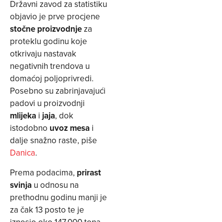
Državni zavod za statistiku
objavio je prve procjene
stočne proizvodnje
za
proteklu godinu koje
otkrivaju nastavak
negativnih trendova u
domaćoj poljoprivredi.
Posebno su zabrinjavajući
padovi u proizvodnji
mlijeka
i
jaja
, dok
istodobno
uvoz mesa
i
dalje snažno raste, piše
Danica
.
Prema podacima,
prirast
svinja
u odnosu na
prethodnu godinu manji je
za čak 13 posto te je
iznosio oko 147.000 tona.