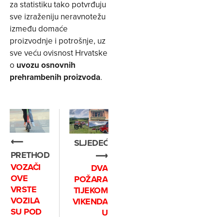
za statistiku tako potvrđuju
sve izraženiju neravnotežu
između domaće
proizvodnje i potrošnje, uz
sve veću ovisnost Hrvatske
o
uvozu osnovnih
prehrambenih proizvoda
.
⟵
SLJEDEĆE
PRETHODNO
⟶
VOZAČI
DVA
OVE
POŽARA
VRSTE
TIJEKOM
VOZILA
VIKENDA
SU POD
U