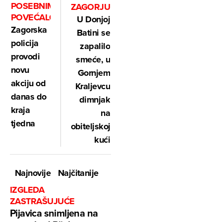
POSEBNIM
ZAGORJU
POVEĆALOM
U Donjoj
Zagorska
Batini se
policija
zapalilo
provodi
smeće, u
novu
Gornjem
akciju od
Kraljevcu
danas do
dimnjak
kraja
na
tjedna
obiteljskoj
kući
Najnovije
Najčitanije
IZGLEDA
ZASTRAŠUJUĆE
Pijavica snimljena na