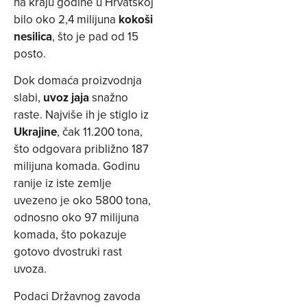
na kraju godine u Hrvatskoj
bilo oko 2,4 milijuna
kokoši
nesilica
, što je pad od 15
posto.
Dok domaća proizvodnja
slabi,
uvoz jaja
snažno
raste. Najviše ih je stiglo iz
Ukrajine
, čak 11.200 tona,
što odgovara približno 187
milijuna komada. Godinu
ranije iz iste zemlje
uvezeno je oko 5800 tona,
odnosno oko 97 milijuna
komada, što pokazuje
gotovo dvostruki rast
uvoza.
Podaci Državnog zavoda