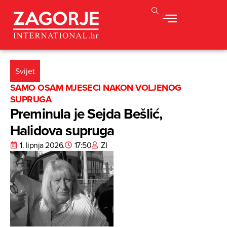
Svijet
SAMO OSAM MJESECI NAKON VOLJENOG
SUPRUGA
Preminula je Sejda Bešlić,
Halidova supruga
1. lipnja 2026.
17:50
ZI