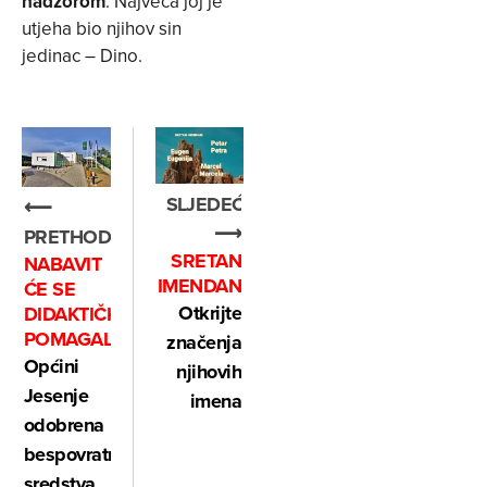
nadzorom
. Najveća joj je
utjeha bio njihov sin
jedinac – Dino.
SLJEDEĆE
⟵
⟶
PRETHODNO
SRETAN
NABAVIT
IMENDAN
ĆE SE
Otkrijte
DIDAKTIČKA
POMAGALA
značenja
Općini
njihovih
Jesenje
imena
odobrena
bespovratna
sredstva