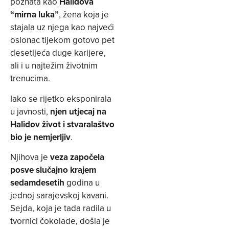
poznata kao
Halidova
“mirna luka”
, žena koja je
stajala uz njega kao najveći
oslonac tijekom gotovo pet
desetljeća duge karijere,
ali i u najtežim životnim
trenucima.
Iako se rijetko eksponirala
u javnosti,
njen utjecaj na
Halidov život i stvaralaštvo
bio je nemjerljiv
.
Njihova je
veza započela
posve slučajno krajem
sedamdesetih
godina u
jednoj sarajevskoj kavani.
Sejda, koja je tada radila u
tvornici čokolade, došla je