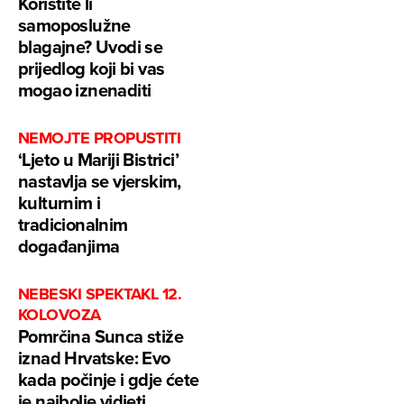
Koristite li
samoposlužne
blagajne? Uvodi se
prijedlog koji bi vas
mogao iznenaditi
NEMOJTE PROPUSTITI
‘Ljeto u Mariji Bistrici’
nastavlja se vjerskim,
kulturnim i
tradicionalnim
događanjima
NEBESKI SPEKTAKL 12.
KOLOVOZA
Pomrčina Sunca stiže
iznad Hrvatske: Evo
kada počinje i gdje ćete
je najbolje vidjeti