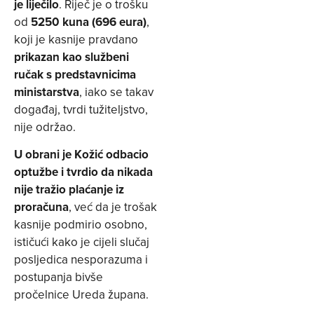
je liječilo
. Riječ je o trošku
od
5250 kuna (696 eura)
,
koji je kasnije pravdano
prikazan kao službeni
ručak s predstavnicima
ministarstva
, iako se takav
događaj, tvrdi tužiteljstvo,
nije održao.
U obrani je Kožić odbacio
optužbe i tvrdio da nikada
nije tražio plaćanje iz
proračuna
, već da je trošak
kasnije podmirio osobno,
ističući kako je cijeli slučaj
posljedica nesporazuma i
postupanja bivše
pročelnice Ureda župana.