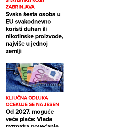
STATISTIKA KOJA
ZABRINJAVA
Svaka šesta osoba u
EU svakodnevno
koristi duhan ili
nikotinske proizvode,
najviše u jednoj
zemlji
KLJUČNA ODLUKA
OČEKUJE SE NA JESEN
Od 2027. moguće
veće plaće: Vlada
razmatra povećanje