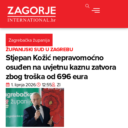
Zagrebačka županija
ŽUPANIJSKI SUD U ZAGREBU
Stjepan Kožić nepravomoćno
osuđen na uvjetnu kaznu zatvora
zbog troška od 696 eura
1. lipnja 2026.
12:55
ZI