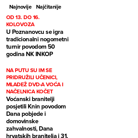
Najnovije
Najčitanije
OD 13. DO 16.
KOLOVOZA
U Poznanovcu se igra
tradicionalni nogometni
turnir povodom 50
godina NK INKOP
NA PUTU SU IM SE
PRIDRUŽILI UČENICI,
MLADEŽ DVD-A VOĆA I
NAČELNICA KOČET
Voćanski branitelji
posjetili Knin povodom
Dana pobjede i
domovinske
zahvalnosti, Dana
hrvatskih branitelja i 31.