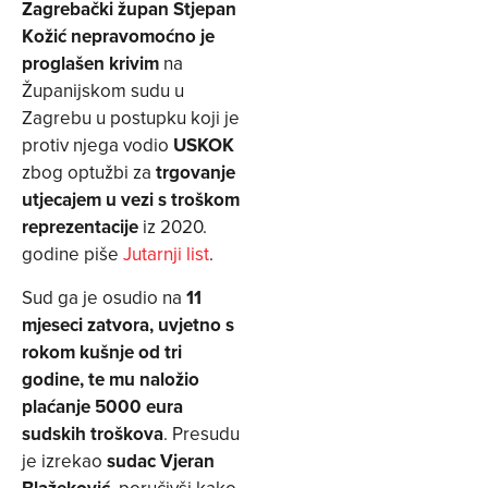
Zagrebački župan Stjepan
Kožić nepravomoćno je
proglašen krivim
na
Županijskom sudu u
Zagrebu u postupku koji je
protiv njega vodio
USKOK
zbog optužbi za
trgovanje
utjecajem u vezi s troškom
reprezentacije
iz 2020.
godine piše
Jutarnji list
.
Sud ga je osudio na
11
mjeseci zatvora, uvjetno s
rokom kušnje od tri
godine, te mu naložio
plaćanje 5000 eura
sudskih troškova
. Presudu
je izrekao
sudac Vjeran
Blažeković
, poručivši kako