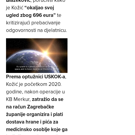
je Kožić
“okaljao svoj
ugled zbog 696 eura”
te
kritizirajući prebacivanje
odgovornosti na djelatnicu.
Prema optužnici USKOK-a
,
Kožić je početkom 2020.
godine, nakon operacije u
KB Merkur,
zatražio da se
na račun Zagrebačke
županije organizira i plati
dostava hrane i pića za
medicinsko osoblje koje ga