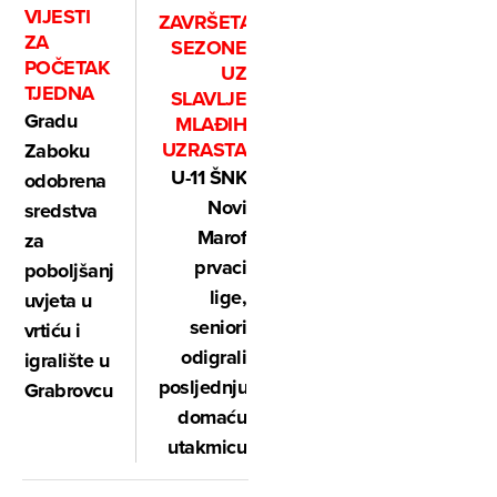
VIJESTI
ZAVRŠETAK
ZA
SEZONE
POČETAK
UZ
TJEDNA
SLAVLJE
Gradu
MLAĐIH
UZRASTA
Zaboku
U-11 ŠNK
odobrena
Novi
sredstva
Marof
za
prvaci
poboljšanje
lige,
uvjeta u
seniori
vrtiću i
odigrali
igralište u
posljednju
Grabrovcu
domaću
utakmicu