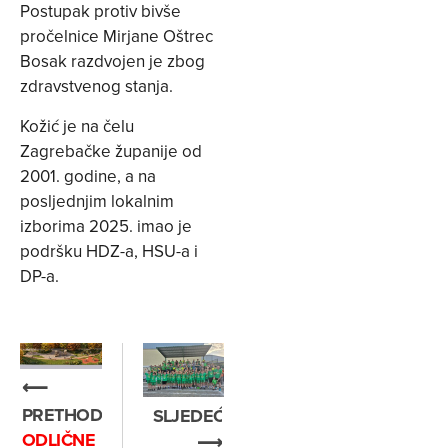
Postupak protiv bivše
pročelnice Mirjane Oštrec
Bosak razdvojen je zbog
zdravstvenog stanja.
Kožić je na čelu
Zagrebačke županije od
2001. godine, a na
posljednjim lokalnim
izborima 2025. imao je
podršku HDZ-a, HSU-a i
DP-a.
⟵
PRETHODNO
SLJEDEĆE
ODLIČNE
⟶