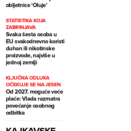
obljetnice ‘Oluje’
STATISTIKA KOJA
ZABRINJAVA
Svaka šesta osoba u
EU svakodnevno koristi
duhan ili nikotinske
proizvode, najviše u
jednoj zemlji
KLJUČNA ODLUKA
OČEKUJE SE NA JESEN
Od 2027. moguće veće
plaće: Vlada razmatra
povećanje osobnog
odbitka
KAJKAVSKE