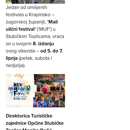
Jedan od omiljenih
festivala u Krapinsko –
zagorskoj županiji,
‘Mali
ulični festival’
(‘MUF’) u
Stubičkim Toplicama, vraća
se u svojem
8. izdanju
ovog vikenda –
od 5. do 7.
lipnja
(petak, subota i
nedjelja).
Direktorica Turističke
zajednice Općine Stubičke