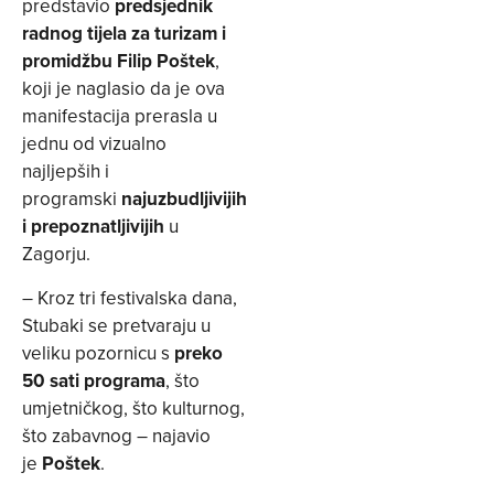
predstavio
predsjednik
radnog tijela za turizam i
promidžbu Filip Poštek
,
koji je naglasio da je ova
manifestacija prerasla u
jednu od vizualno
najljepših i
programski
najuzbudljivijih
i prepoznatljivijih
u
Zagorju.
– Kroz tri festivalska dana,
Stubaki se pretvaraju u
veliku pozornicu s
preko
50 sati programa
, što
umjetničkog, što kulturnog,
što zabavnog – najavio
je
Poštek
.