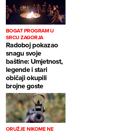
BOGAT PROGRAM U
SRCU ZAGORJA
Radoboj pokazao
snagu svoje
baštine: Umjetnost,
legende i stari
običaji okupili
brojne goste
ORUŽJE NIKOME NE