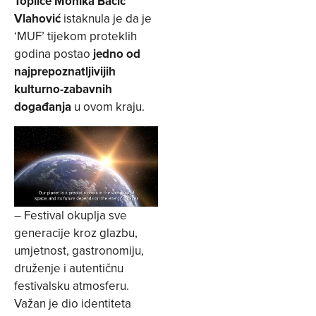
Toplice Monika Bačić
Vlahović
istaknula je da je
‘MUF’ tijekom proteklih
godina postao
jedno od
najprepoznatljivijih
kulturno-zabavnih
događanja
u ovom kraju.
– Festival okuplja sve
generacije kroz glazbu,
umjetnost, gastronomiju,
druženje i autentičnu
festivalsku atmosferu.
Važan je dio identiteta