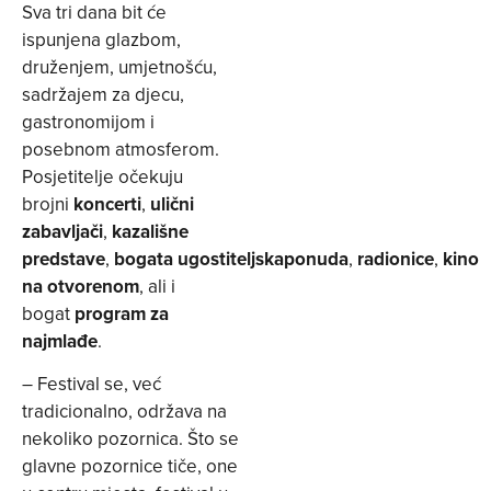
Sva tri dana bit će
ispunjena glazbom,
druženjem, umjetnošću,
sadržajem za djecu,
gastronomijom i
posebnom atmosferom.
Posjetitelje očekuju
brojni
koncerti
,
ulični
zabavljači
,
kazališne
predstave
,
bogata
ugostiteljska
ponuda
,
radionice
,
kino
na otvorenom
, ali i
bogat
program za
najmlađe
.
– Festival se, već
tradicionalno, održava na
nekoliko pozornica. Što se
glavne pozornice tiče, one