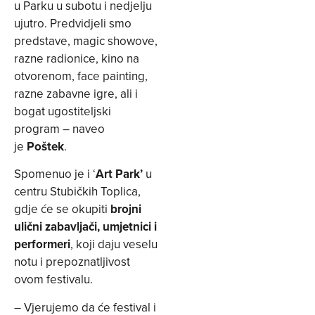
u Parku u subotu i nedjelju
ujutro. Predvidjeli smo
predstave, magic showove,
razne radionice, kino na
otvorenom, face painting,
razne zabavne igre, ali i
bogat ugostiteljski
program – naveo
je
Poštek
.
Spomenuo je i ‘
Art Park’
u
centru Stubičkih Toplica,
gdje će se okupiti
brojni
ulični zabavljači, umjetnici i
performeri
, koji daju veselu
notu i prepoznatljivost
ovom festivalu.
– Vjerujemo da će festival i