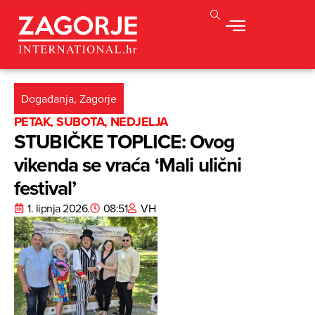
Događanja
,
Zagorje
PETAK, SUBOTA, NEDJELJA
STUBIČKE TOPLICE: Ovog
vikenda se vraća ‘Mali ulični
festival’
1. lipnja 2026.
08:51
VH