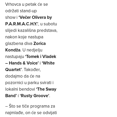
Vrhovca u petak će se
održati
stand-up
show
i
‘Večer Olivera by
P.A.R.M.A.C.H.Y.’
, u subotu
slijedi kazališna predstava,
nakon koje nastupa
glazbena diva
Zorica
Kondža
. U nedjelju
nastupaju
‘Tomek i Vladek
– Hands & Voice’
i
‘White
Quartet’
. Također,
dodajmo da će na
pozornici u parku svirati i
lokalni bendovi
‘The Sway
Band’
i
‘Rusty Groove’
.
– Što se tiče programa za
najmlađe, on će se odvijati