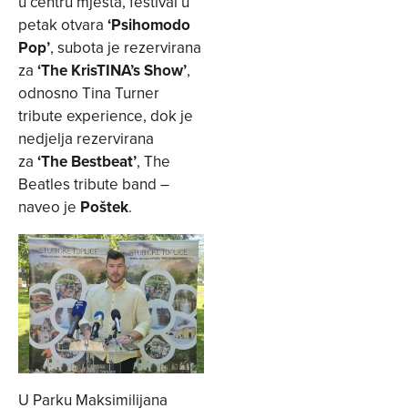
u centru mjesta, festival u
petak otvara
‘Psihomodo
Pop’
, subota je rezervirana
za
‘The KrisTINA’s Show’
,
odnosno Tina Turner
tribute experience, dok je
nedjelja rezervirana
za
‘The Bestbeat’
, The
Beatles tribute band –
naveo je
Poštek
.
U Parku Maksimilijana