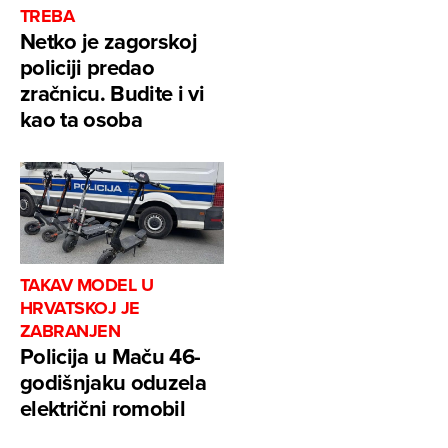
TREBA
Netko je zagorskoj
policiji predao
zračnicu. Budite i vi
kao ta osoba
TAKAV MODEL U
HRVATSKOJ JE
ZABRANJEN
Policija u Maču 46-
godišnjaku oduzela
električni romobil