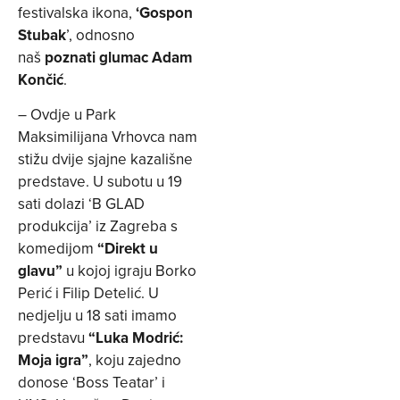
festivalska ikona,
‘Gospon
Stubak
’, odnosno
naš
poznati glumac Adam
Končić
.
– Ovdje u Park
Maksimilijana Vrhovca nam
stižu dvije sjajne kazališne
predstave. U subotu u 19
sati dolazi ‘B GLAD
produkcija’ iz Zagreba s
komedijom
“Direkt u
glavu”
u kojoj igraju Borko
Perić i Filip Detelić. U
nedjelju u 18 sati imamo
predstavu
“Luka Modrić:
Moja igra”
, koju zajedno
donose ‘Boss Teatar’ i