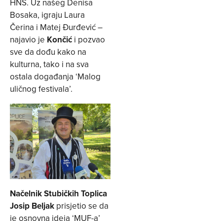
HNS. Uz našeg Denisa
Bosaka, igraju Laura
Čerina i Matej Đurđević –
najavio je
Končić
i pozvao
sve da dođu kako na
kulturna, tako i na sva
ostala događanja ‘Malog
uličnog festivala’.
Načelnik Stubičkih Toplica
Josip Beljak
prisjetio se da
je osnovna ideja ‘MUF-a’