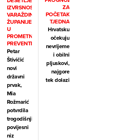
PROGNOZA
DESETLJEĆE
ZA
IZVRSNOSTI
POČETAK
VARAŽDINSKE
TJEDNA
ŽUPANIJE
U
Hrvatsku
PROMETNOJ
očekuju
PREVENTIVI:
nevrijeme
Petar
i obilni
Štivičić
pljuskovi,
novi
najgore
državni
tek dolazi
prvak,
Mia
Rožmarić
potvrdila
trogodišnji
povijesni
niz