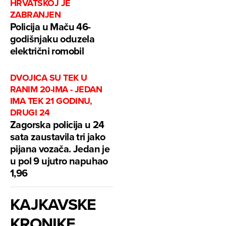
HRVATSKOJ JE
ZABRANJEN
Policija u Maču 46-
godišnjaku oduzela
električni romobil
DVOJICA SU TEK U
RANIM 20-IMA - JEDAN
IMA TEK 21 GODINU,
DRUGI 24
Zagorska policija u 24
sata zaustavila tri jako
pijana vozača. Jedan je
u pol 9 ujutro napuhao
1,96
KAJKAVSKE
KRONIKE