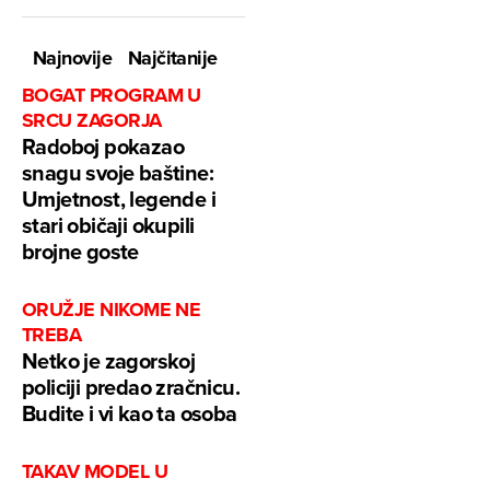
Najnovije
Najčitanije
BOGAT PROGRAM U
SRCU ZAGORJA
Radoboj pokazao
snagu svoje baštine:
Umjetnost, legende i
stari običaji okupili
brojne goste
ORUŽJE NIKOME NE
TREBA
Netko je zagorskoj
policiji predao zračnicu.
Budite i vi kao ta osoba
TAKAV MODEL U