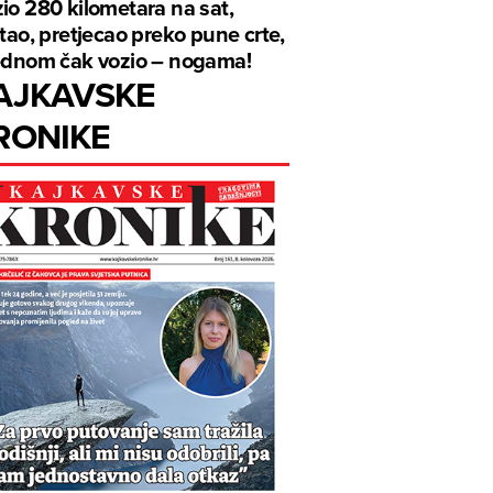
io 280 kilometara na sat,
ftao, pretjecao preko pune crte,
ednom čak vozio – nogama!
AJKAVSKE
RONIKE