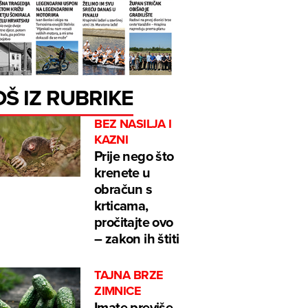
OŠ IZ RUBRIKE
BEZ NASILJA I
KAZNI
Prije nego što
krenete u
obračun s
krticama,
pročitajte ovo
– zakon ih štiti
TAJNA BRZE
ZIMNICE
Imate previše