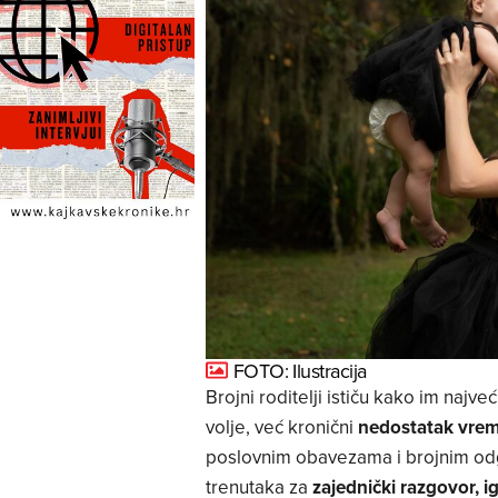
FOTO: Ilustracija
Brojni roditelji ističu kako im najve
volje, već kronični
nedostatak vre
poslovnim obavezama i brojnim odg
trenutaka za
zajednički razgovor, igr