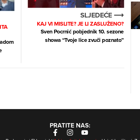
SLJEDEĆE ⟶
KAJ VI MISLITE? JE LI ZASLUŽENO?
ITA
Sven Pocrnić pobjednik 10. sezone
showa “Tvoje lice zvuči poznato”
 radom
e
PRATITE NAS: