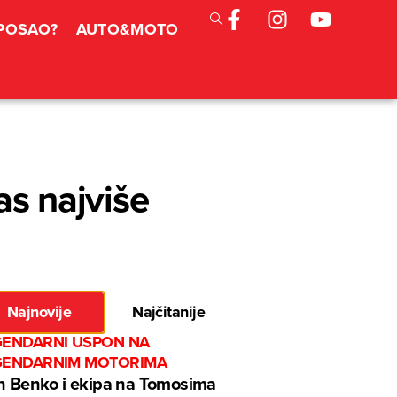
 POSAO?
AUTO&MOTO
as najviše
Najnovije
Najčitanije
GENDARNI USPON NA
GENDARNIM MOTORIMA
n Benko i ekipa na Tomosima