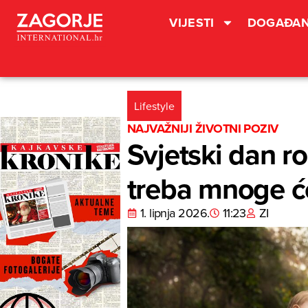
VIJESTI
DOGAĐAN
Lifestyle
NAJVAŽNIJI ŽIVOTNI POZIV
Svjetski dan ro
treba mnoge će
1. lipnja 2026.
11:23
ZI