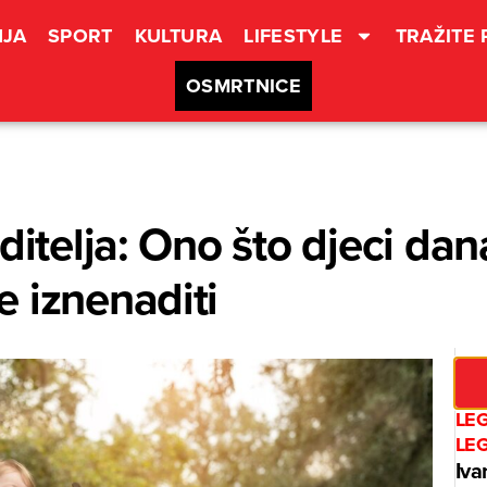
JA
SPORT
KULTURA
LIFESTYLE
TRAŽITE
OSMRTNICE
ditelja: Ono što djeci dan
 iznenaditi
LE
LE
Iva