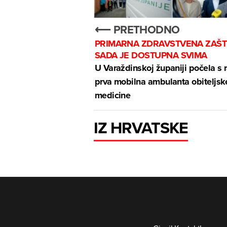
⟵ PRETHODNO
PRIMARNA ZDRAVSTVENA ZAŠT
SADA JE DOSTUPNA SVIMA
U Varaždinskoj županiji počela s
prva mobilna ambulanta obiteljsk
medicine
IZ HRVATSKE