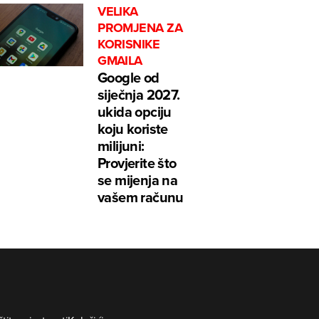
VELIKA
PROMJENA ZA
KORISNIKE
GMAILA
Google od
siječnja 2027.
ukida opciju
koju koriste
milijuni:
Provjerite što
se mijenja na
vašem računu