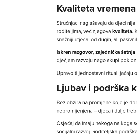
Kvaliteta vremena 
Stručnjaci naglašavaju da djeci ni
roditeljima, već njegova
kvaliteta
. 
snažniji utjecaj od dugih, ali pasivni
Iskren razgovor
,
zajednička šetnja
dječjem razvoju nego skupi pokloni i
Upravo ti jednostavni rituali jačaju os
Ljubav i podrška 
Bez obzira na promjene koje je don
nepromijenjena – djeca i dalje tre
Osjećaj da imaju nekoga na koga se 
socijalni razvoj. Roditeljska podršk