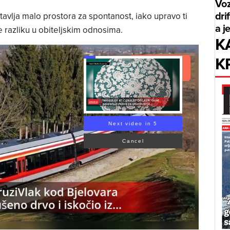
Voz
dri
ostavlja malo prostora za spontanost, iako upravo ti
a j
e razliku u obiteljskim odnosima.
K
K
Read Article
Next video in 5
Cancel