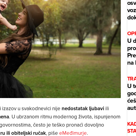
osv
voz
dok
OPR
U d
pro
Pre
na 
TRA
U t
god
ćeš
aut
ći izazov u svakodnevici nije
nedostatak ljubavi
ili
mena
. U ubrzanom ritmu modernog života, ispunjenom
KA
ovornostima, često je teško pronaći dovoljno
ST
u ili obiteljski ručak
, piše
eMeđimurje
.