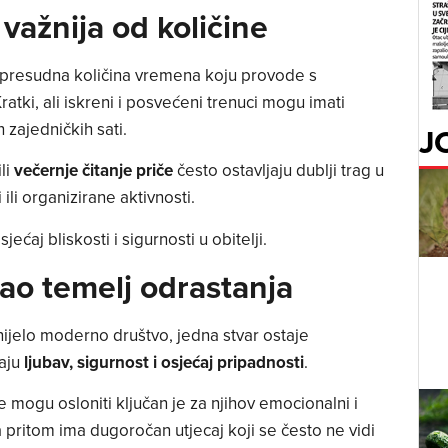
važnija od količine
je presudna količina vremena koju provode s
Kratki, ali iskreni i posvećeni trenuci mogu imati
h zajedničkih sati.
J
ili
večernje čitanje priče
često ostavljaju dublji trag u
li organizirane aktivnosti.
jećaj bliskosti i sigurnosti u obitelji.
kao temelj odrastanja
ijelo moderno društvo, jedna stvar ostaje
baju
ljubav, sigurnost i osjećaj pripadnosti
.
mogu osloniti ključan je za njihov emocionalni i
a pritom ima dugoročan utjecaj koji se često ne vidi