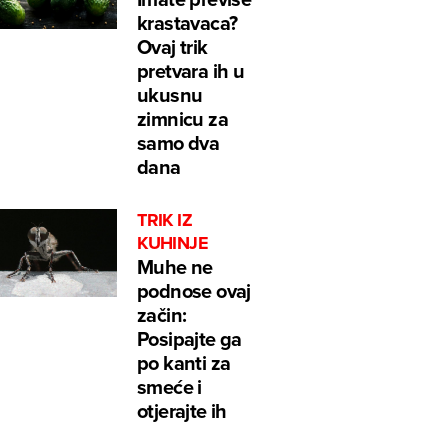
krastavaca?
Ovaj trik
pretvara ih u
ukusnu
zimnicu za
samo dva
dana
TRIK IZ
KUHINJE
Muhe ne
podnose ovaj
začin:
Posipajte ga
po kanti za
smeće i
otjerajte ih