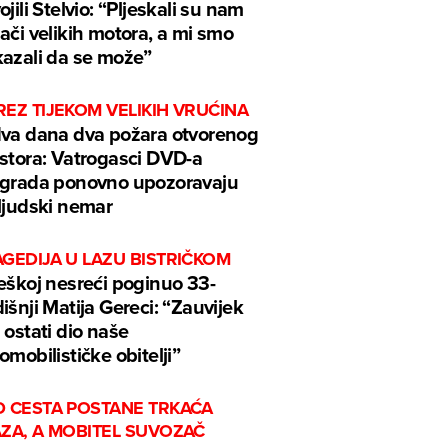
ojili Stelvio: “Pljeskali su nam
ači velikih motora, a mi smo
azali da se može”
EZ TIJEKOM VELIKIH VRUĆINA
va dana dva požara otvorenog
stora: Vatrogasci DVD-a
grada ponovno upozoravaju
ljudski nemar
GEDIJA U LAZU BISTRIČKOM
eškoj nesreći poginuo 33-
išnji Matija Gereci: “Zauvijek
 ostati dio naše
omobilističke obitelji”
D CESTA POSTANE TRKAĆA
AZA, A MOBITEL SUVOZAČ