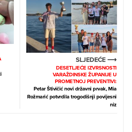
A
SLJEDEĆE ⟶
DESETLJEĆE IZVRSNOSTI
i
VARAŽDINSKE ŽUPANIJE U
PROMETNOJ PREVENTIVI:
Petar Štivičić novi državni prvak, Mia
Rožmarić potvrdila trogodišnji povijesni
niz