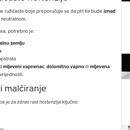
vne ružičaste boje preporučuje se da pH tla bude
iznad
a neutralnom.
nsa, potrebno je:
kalnu zemlju
o
upstrata
ti
mljeveni vapnenac
,
dolomitno vapno
ili
mljevena
rijednosti.
i malčiranje
pa je za zdrav rast hortenzija ključno:
la