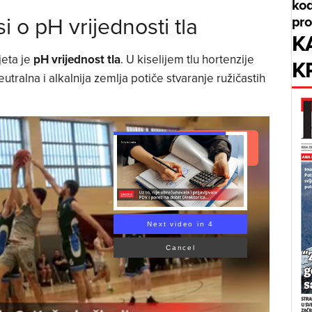
kod
i o pH vrijednosti tla
pr
K
jeta je
pH vrijednost tla
. U kiselijem tlu hortenzije
K
utralna i alkalnija zemlja potiče stvaranje ružičastih
Read Article
Next video in 3
Cancel