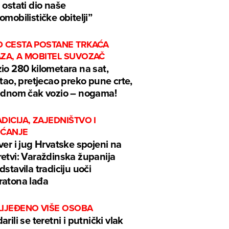
 ostati dio naše
omobilističke obitelji”
D CESTA POSTANE TRKAĆA
AZA, A MOBITEL SUVOZAČ
io 280 kilometara na sat,
ftao, pretjecao preko pune crte,
ednom čak vozio – nogama!
DICIJA, ZAJEDNIŠTVO I
EĆANJE
ver i jug Hrvatske spojeni na
etvi: Varaždinska županija
dstavila tradiciju uoči
atona lađa
LIJEĐENO VIŠE OSOBA
arili se teretni i putnički vlak