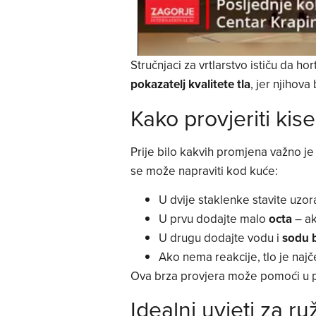
Stručnjaci za vrtlarstvo ističu da h
pokazatelj kvalitete tla
, jer njihov
Kako provjeriti kise
Prije bilo kakvih promjena važno je
se može napraviti kod kuće:
U dvije staklenke stavite uzo
U prvu dodajte malo
octa
– ak
U drugu dodajte vodu i
sodu 
Ako nema reakcije, tlo je naj
Ova brza provjera može pomoći u pla
Idealni uvjeti za ru