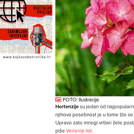
FOTO: Ilustracija
Hortenzije
su jedan od najpopularni
njihova posebnost je u tome što s
Upravo zato mnogi vrtlari žele posti
piše
Večernji list
.