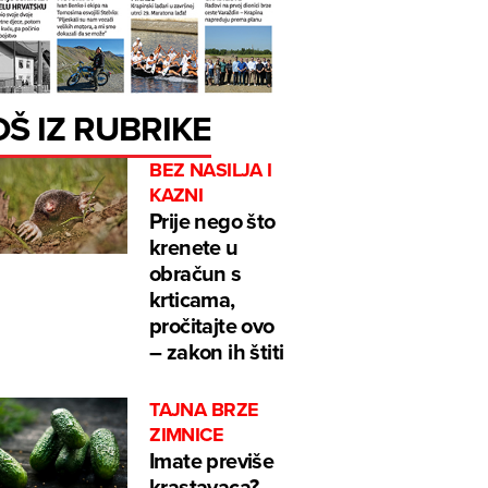
OŠ IZ RUBRIKE
BEZ NASILJA I
KAZNI
Prije nego što
krenete u
obračun s
krticama,
pročitajte ovo
– zakon ih štiti
TAJNA BRZE
ZIMNICE
Imate previše
krastavaca?