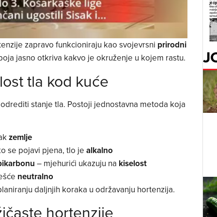
ortenzije zapravo funkcioniraju kao svojevrsni
prirodni
J
a boja jasno otkriva kakvo je okruženje u kojem rastu.
lost tla kod kuće
 odrediti stanje tla. Postoji jednostavna metoda koja
rak
zemlje
o se pojavi pjena, tlo je
alkalno
bikarbonu
– mjehurići ukazuju na
kiselost
češće
neutralno
niranju daljnjih koraka u održavanju hortenzija.
žičaste hortenzije