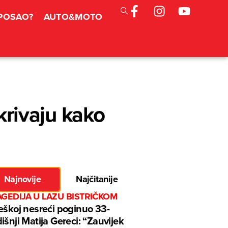
 POSAO?
AUTO&MOTO
tkrivaju kako
Najnovije
Najčitanije
GEDIJA U LAZU BISTRIČKOM
eškoj nesreći poginuo 33-
išnji Matija Gereci: “Zauvijek