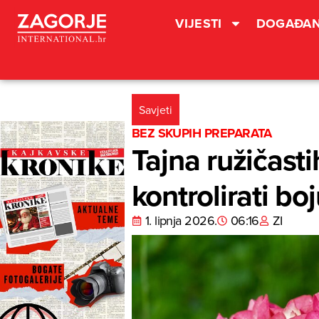
VIJESTI
DOGAĐAN
Savjeti
BEZ SKUPIH PREPARATA
Tajna ružičasti
kontrolirati boj
1. lipnja 2026.
06:16
ZI