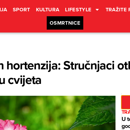
JA
SPORT
KULTURA
LIFESTYLE
TRAŽITE
OSMRTNICE
h hortenzija: Stručnjaci o
u cvijeta
TRA
U t
god