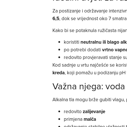
Za postizanje i održavanje intenzi
6,5
, dok se vrijednost oko 7 smatr
Kako bi se potaknula ružičasta nija
koristiti
neutralnu ili blago al
po potrebi dodati
vrtno vapn
redovito provjeravati stanje s
Kod sadnje u vrtu najčešće se koris
kreda
, koji pomažu u podizanju pH v
Važna njega: voda 
Alkalna tla mogu brže gubiti vlagu, 
redovito
zalijevanje
primjena
malča
održavanje stabilne vlažnosti t