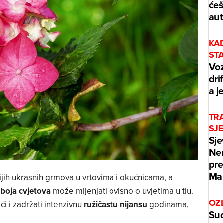
ćeš
aut
KA
ST
Voz
dri
a j
TRA
SJ
Sje
Ner
pre
Mar
jih ukrasnih grmova u vrtovima i okućnicama, a
e
boja cvjetova
može mijenjati ovisno o uvjetima u tlu.
OZ
ći i zadržati intenzivnu
ružičastu nijansu
godinama,
Sud