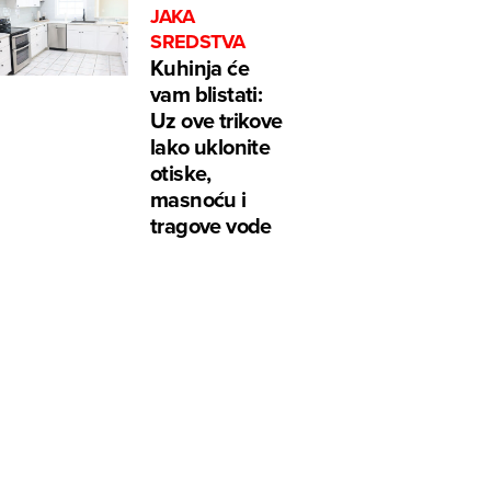
JAKA
SREDSTVA
Kuhinja će
vam blistati:
Uz ove trikove
lako uklonite
otiske,
masnoću i
tragove vode