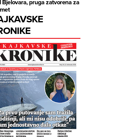
 Bjelovara, pruga zatvorena za
omet
AJKAVSKE
RONIKE