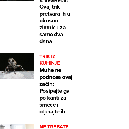
Ovaj trik
pretvara ih u
ukusnu
zimnicu za
samo dva
dana
TRIK IZ
KUHINJE
Muhe ne
podnose ovaj
začin:
Posipajte ga
po kanti za
smeće i
otjerajte ih
NE TREBATE