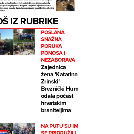
OŠ IZ RUBRIKE
POSLANA
SNAŽNA
PORUKA
PONOSA I
NEZABORAVA
Zajednica
žena ‘Katarina
Zrinski’
Breznički Hum
odala počast
hrvatskim
braniteljima
NA PUTU SU IM
SE PRIDRUŽILI