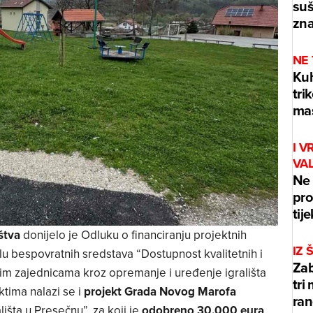
suš
zna
NE
Kuh
tri
mas
I V
VA
Ne 
pro
tij
ištva
donijelo je Odluku o financiranju projektnih
IZ
lu bespovratnih sredstava “Dostupnost kvalitetnih i
Zab
lnim zajednicama kroz opremanje i uređenje igrališta
tri
tima nalazi se i
projekt Grada Novog Marofa
ran
išta u Presečnu”, za koji je
odobreno 30.000 eura