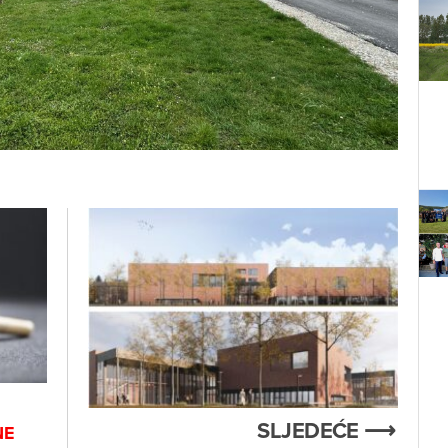
SLJEDEĆE ⟶
NE