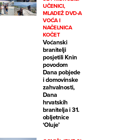
UČENICI,
MLADEŽ DVD-A
VOĆA I
NAČELNICA
KOČET
Voćanski
branitelji
posjetili Knin
povodom
Dana pobjede
i domovinske
zahvalnosti,
Dana
hrvatskih
branitelja i 31.
obljetnice
‘Oluje’