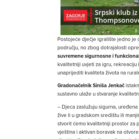
Postojeće dječje igralište jedno je 
području, no zbog dotrajalosti op
suvremene sigurnosne i funkciona
kvalitetniji uvjeti za igru, rekreacij
unaprijediti kvaliteta života na r
Gradonačelnik Siniša Jenkač
istakn
sustavno ulaže u stvaranje kvalitetnij
– Djeca zaslužuju sigurna, uređena i
žive li u gradskom središtu ili man
stvorit ćemo kvalitetniji prostor z
vještina i aktivan boravak na otvor