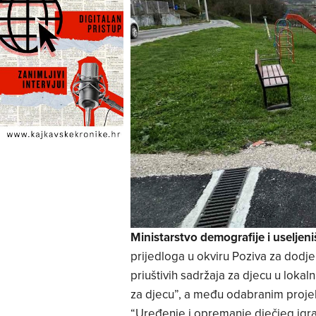
Ministarstvo demografije i useljen
prijedloga u okviru Poziva za dodje
priuštivih sadržaja za djecu u loka
za djecu”, a među odabranim projek
“Uređenje i opremanje dječjeg igral