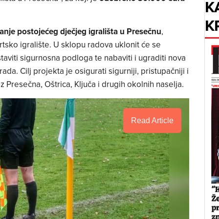
K
K
anje postojećeg dječjeg igrališta u Presečnu
,
sko igralište. U sklopu radova uklonit će se
taviti sigurnosna podloga te nabaviti i ugraditi nova
a. Cilj projekta je osigurati sigurniji, pristupačniji i
iz Presečna, Oštrica, Ključa i drugih okolnih naselja.
Read Article