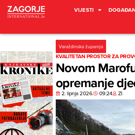
VIJESTI
DOGAĐAN
Varaždinska županija
KVALITETAN PROSTOR ZA PR
Novom Marofu 
opremanje dječ
2. lipnja 2026.
09:24
ZI