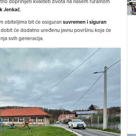
atno doprinijeti kvaliteti života na našem ruralnom
k
Jenkač
.
im obiteljima bit će osiguran
suvremen i siguran
o dobit će dodatno uređenu javnu površinu koja će
enja svih generacija.