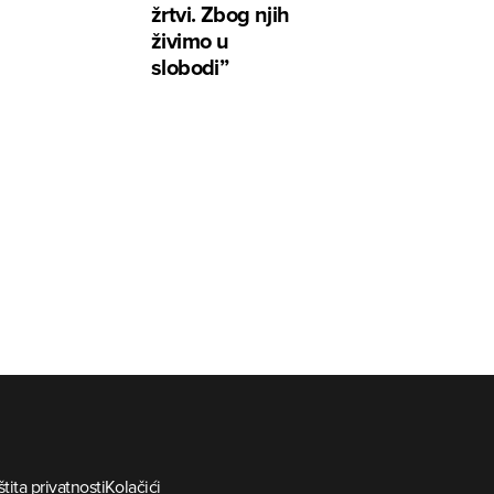
žrtvi. Zbog njih
živimo u
slobodi”
tita privatnosti
Kolačići