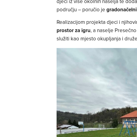
djeci iz više okolnih naselja te dod
području – poručio je
gradonačelni
Realizacijom projekta djeci i njihov
prostor za igru
, a naselje Presečn
služiti kao mjesto okupljanja i druž