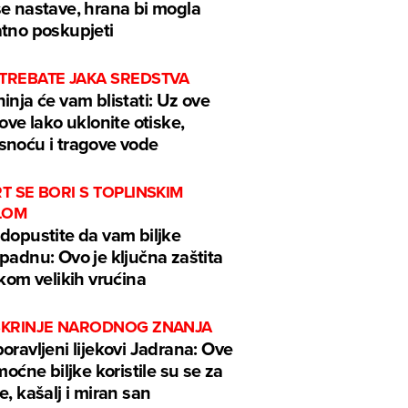
e nastave, hrana bi mogla
tno poskupjeti
 TREBATE JAKA SREDSTVA
inja će vam blistati: Uz ove
kove lako uklonite otiske,
noću i tragove vode
RT SE BORI S TOPLINSKIM
LOM
dopustite da vam biljke
padnu: Ovo je ključna zaštita
ekom velikih vrućina
 ŠKRINJE NARODNOG ZNANJA
oravljeni lijekovi Jadrana: Ove
 moćne biljke koristile su se za
e, kašalj i miran san