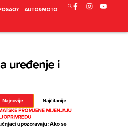
 POSAO?
AUTO&MOTO
 uređenje i
Najnovije
Najčitanije
IMATSKE PROMJENE MIJENJAJU
LJOPRIVREDU
učnjaci upozoravaju: Ako se