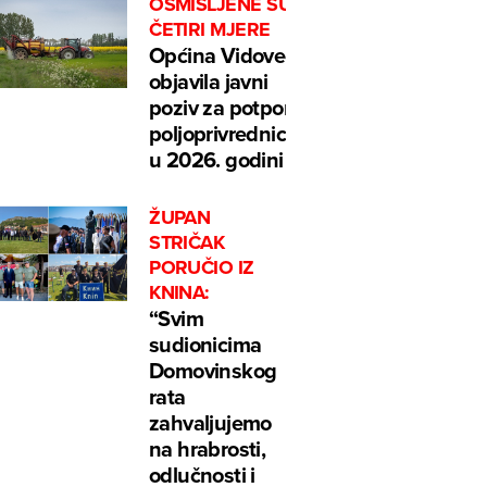
OSMIŠLJENE SU
ČETIRI MJERE
Općina Vidovec
objavila javni
poziv za potpore
poljoprivrednicima
u 2026. godini
ŽUPAN
STRIČAK
PORUČIO IZ
KNINA:
“Svim
sudionicima
Domovinskog
rata
zahvaljujemo
na hrabrosti,
odlučnosti i