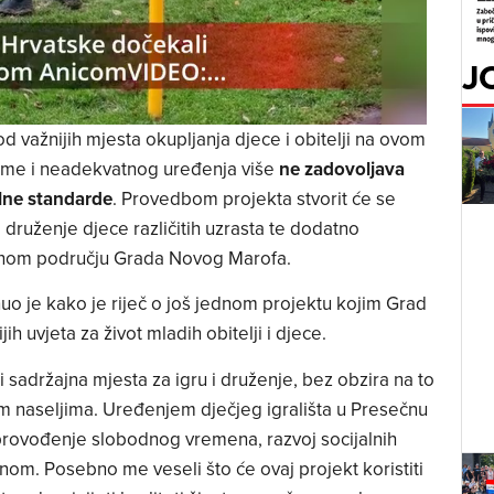
J
od važnijih mjesta okupljanja djece i obitelji na ovom
reme i neadekvatnog uređenja više
ne zadovoljava
lne standarde
. Provedbom projekta stvorit će se
u i druženje djece različitih uzrasta te dodatno
uralnom području Grada Novog Marofa.
uo je kako je riječ o još jednom projektu kojim Grad
ih uvjeta za život mladih obitelji i djece.
 sadržajna mjesta za igru i druženje, bez obzira na to
jim naseljima. Uređenjem dječjeg igrališta u Presečnu
a provođenje slobodnog vremena, razvoj socijalnih
enom. Posebno me veseli što će ovaj projekt koristiti