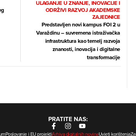
ULAGANJE U ZNANJE, INOVACIJE I
eg
ODRŽIVI RAZVOJ AKADEMSKE
ZAJEDNICE
Predstavljen novi kampus FOI 2 u
Varaždinu – suvremena istraživačka
infrastruktura kao temelj razvoja
znanosti, inovacija i digitalne
transformacije
PRATITE NAS:
sum
Poslovanje i EU projekti
Arhiva digitalnih novina
Uvjeti korištenja
Zaš