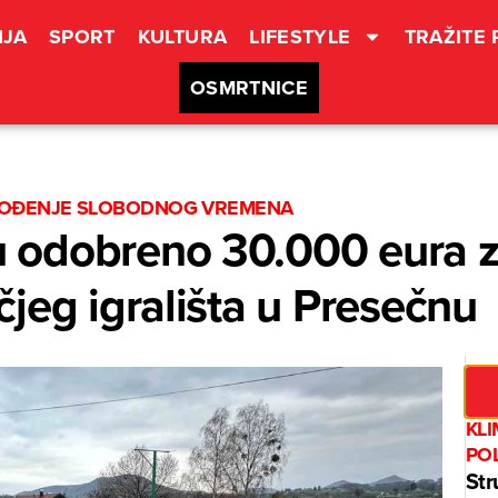
JA
SPORT
KULTURA
LIFESTYLE
TRAŽITE
OSMRTNICE
OVOĐENJE SLOBODNOG VREMENA
odobreno 30.000 eura za
jeg igrališta u Presečnu
KL
PO
Str