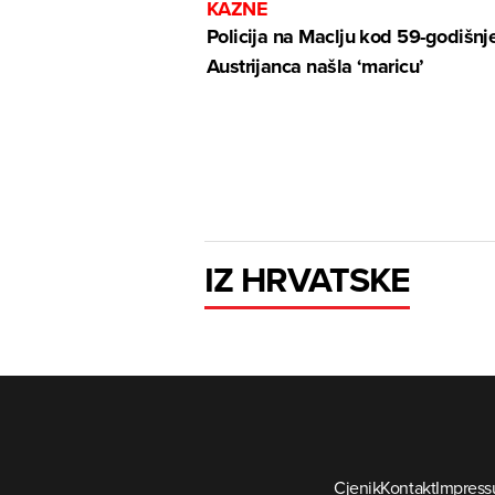
KAZNE
Policija na Maclju kod 59-godišnj
Austrijanca našla ‘maricu’
IZ HRVATSKE
Cjenik
Kontakt
Impres