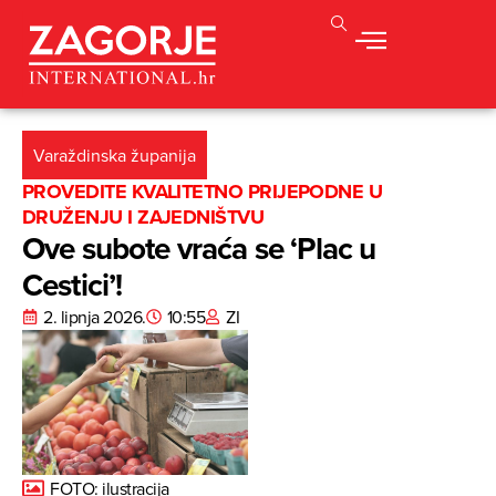
Varaždinska županija
PROVEDITE KVALITETNO PRIJEPODNE U
DRUŽENJU I ZAJEDNIŠTVU
Ove subote vraća se ‘Plac u
Cestici’!
2. lipnja 2026.
10:55
ZI
FOTO: ilustracija