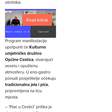
obrtnika.
Read Article
Next video in 4
Cancel
Program manifestacije
upotpunit će
Kulturno
umjetničko društvo
Općine Cestica
, stvarajući
veselu i opuštenu
atmosferu. U eno-gastro
ponudi posjetitelje očekuju
tradicionalna jela i pića
,
pripremljena na licu
mjesta.
– ‘Plac u Cestici’ prilika je