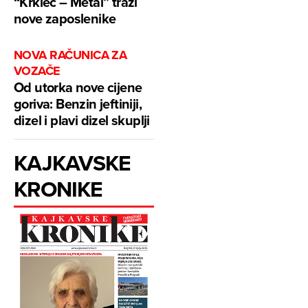
“Krklec – Metal” traži
nove zaposlenike
NOVA RAČUNICA ZA
VOZAČE
Od utorka nove cijene
goriva: Benzin jeftiniji,
dizel i plavi dizel skuplji
KAJKAVSKE
KRONIKE