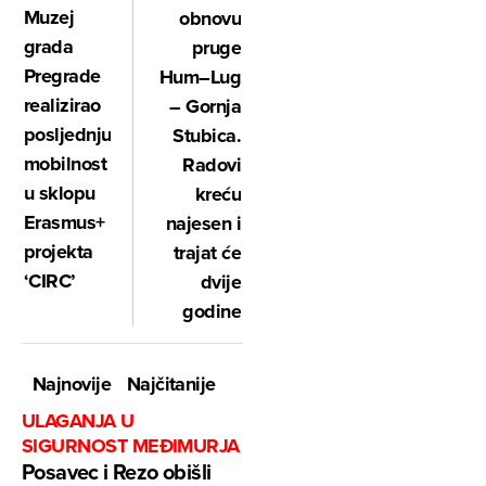
Muzej
obnovu
grada
pruge
Pregrade
Hum–Lug
realizirao
– Gornja
posljednju
Stubica.
mobilnost
Radovi
u sklopu
kreću
Erasmus+
najesen i
projekta
trajat će
‘CIRC’
dvije
godine
Najnovije
Najčitanije
ULAGANJA U
SIGURNOST MEĐIMURJA
Posavec i Rezo obišli