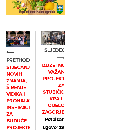
SLJEDEĆE
⟵
⟶
PRETHODNO
IZUZETNO
STJECANJE
VAŽAN
NOVIH
PROJEKT
ZNANJA,
ZA
ŠIRENJE
STUBIČKI
VIDIKA I
KRAJ I
PRONALAŽENJE
CIJELO
INSPIRACIJE
ZAGORJE
ZA
Potpisan
BUDUĆE
ugovor za
PROJEKTE