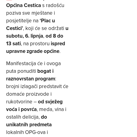
Općina Cestica
s radošću
poziva sve mještane i
posjetitelje na
‘Plac u
Cestici’
, koji će se održati
u
subotu, 6. lipnja
,
od 8 do
13 sati
, na prostoru
ispred
upravne zgrade općine
.
Manifestacija će i ovoga
puta ponuditi
bogat i
raznovrstan program
:
brojni izlagači predstavit će
domaće proizvode i
rukotvorine –
od svježeg
voća i povrća
, meda, vina i
ostalih delicija,
do
unikatnih predmeta
lokalnih OPG-ova i