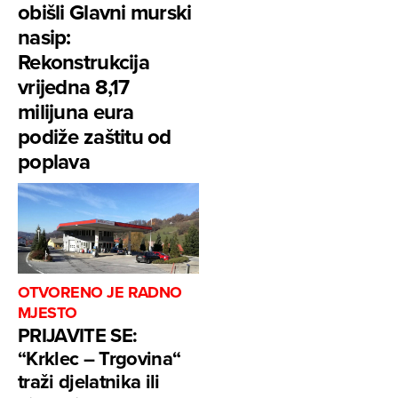
obišli Glavni murski
nasip:
Rekonstrukcija
vrijedna 8,17
milijuna eura
podiže zaštitu od
poplava
OTVORENO JE RADNO
MJESTO
PRIJAVITE SE:
“Krklec – Trgovina“
traži djelatnika ili