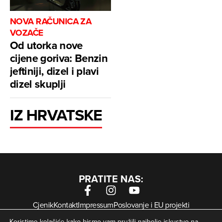
NOVA RAČUNICA ZA
VOZAČE
Od utorka nove
cijene goriva: Benzin
jeftiniji, dizel i plavi
dizel skuplji
IZ HRVATSKE
PRATITE NAS:
Cjenik
Kontakt
Impressum
Poslovanje i EU projekti
Arhiva digitalnih novina
Uvjeti korištenja
Zaštita privatnosti
Koristimo kolačiće kako bismo vam pružili najbolje iskustvo na