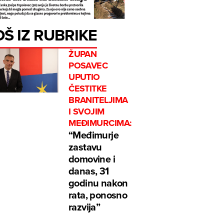
OŠ IZ RUBRIKE
ŽUPAN
POSAVEC
UPUTIO
ČESTITKE
BRANITELJIMA
I SVOJIM
MEĐIMURCIMA:
“Međimurje
zastavu
domovine i
danas, 31
godinu nakon
rata, ponosno
razvija”