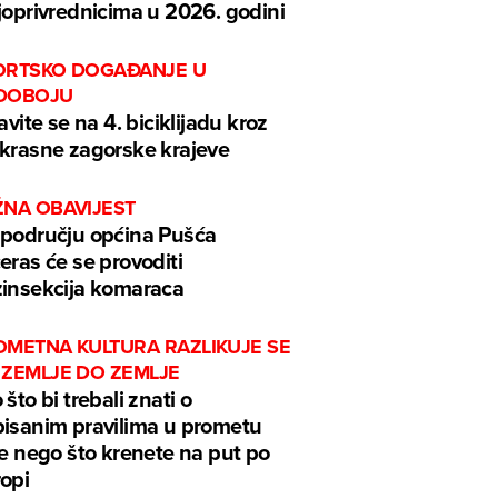
joprivrednicima u 2026. godini
ORTSKO DOGAĐANJE U
DOBOJU
javite se na 4. biciklijadu kroz
krasne zagorske krajeve
ŽNA OBAVIJEST
području općina Pušća
eras će se provoditi
insekcija komaraca
OMETNA KULTURA RAZLIKUJE SE
 ZEMLJE DO ZEMLJE
 što bi trebali znati o
isanim pravilima u prometu
je nego što krenete na put po
opi