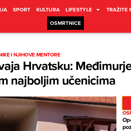
JA
SPORT
KULTURA
LIFESTYLE
TRAŽITE
OSMRTNICE
NIKE I NJIHOVE MENTORE
vaja Hrvatsku: Međimurj
im najboljim učenicima
OSM
Opć
poz