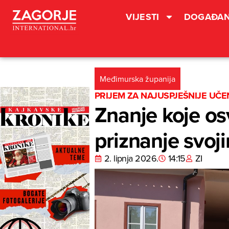
VIJESTI
DOGAĐAN
Međimurska županija
PRIJEM ZA NAJUSPJEŠNIJE UČE
Znanje koje os
priznanje svoj
2. lipnja 2026.
14:15
ZI