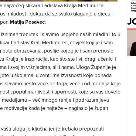
a najvećeg slikara Ladislava Kralja Međimurca
nosi mladost i dokaz da se svako ulaganje u djecu i
J
župan
Matija Posavec
:
 izniman trenutak i slavimo uspjehe naših mladih i to u
slikar Ladislav Kralj Međimurec, čovjek koji je i sam
 puta obrazovanja, poslije kojeg je i sam prenosio
Kralja je inspiracija, kao što ste i vi, dragi učenici i
 i svojim vršnjacima, ali i nama. Uloga Županije je
ete u školama, u centrima izvrsnosti koje pohađa
as slavimo nešto veće od toga, veće i od medalja koje
nosti, poput marljivosti i upornosti, koje su vas dovele
je medaljama – već mnogo ranije i podrazumijeva
je motivacije kada je najteže – naglasio je župan
i, vaša uloga je ključna jer je trebalo prepoznati