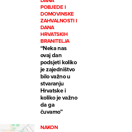
DANA
POBJEDE I
DOMOVINSKE
ZAHVALNOSTI I
DANA
HRVATSKIH
BRANITELJA
“Neka nas
ovaj dan
podsjeti koliko
je zajedništvo
bilo važno u
stvaranju
Hrvatske i
koliko je važno
da ga
čuvamo”
NAKON