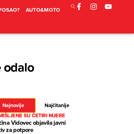
 POSAO?
AUTO&MOTO
e odalo
Najnovije
Najčitanije
IŠLJENE SU ČETIRI MJERE
ina Vidovec objavila javni
iv za potpore