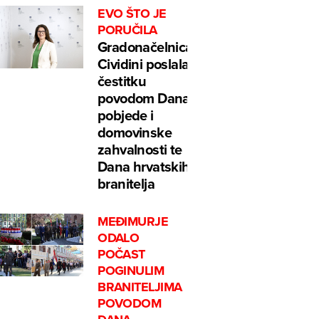
EVO ŠTO JE
PORUČILA
Gradonačelnica
Cividini poslala
čestitku
povodom Dana
pobjede i
domovinske
zahvalnosti te
Dana hrvatskih
branitelja
MEĐIMURJE
ODALO
POČAST
POGINULIM
BRANITELJIMA
POVODOM