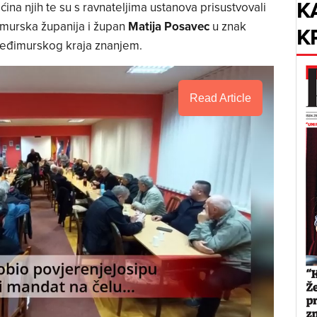
K
ina njih te su s ravnateljima ustanova prisustvovali
đimurska županija i župan
Matija Posavec
u znak
K
međimurskog kraja znanjem.
Read Article