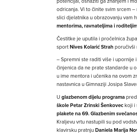
potencijal, osnažiti ga znanjem i m
odricanja. Vi to činite svim srcem – 
slici djelatnika u obrazovanju vam 
mentorima, ravnateljima i roditelji
Čestitke je uputila i pročelnica žu
sport
Nives Kolarić Strah
poručivši
– Spremni ste raditi više i upornije
činjenica da ne prate standarde u o
u ime mentora i učenika na ovom zn
nastavnica u Gimnaziji Josipa Sla
U
glazbenom dijelu programa
preds
škole Petar Zrinski Šenkovec
koji i
plakete na 69. Glazbenim svečano
Kraljevu vrtu nastupili su pod vods
klavirsku pratnju
Daniela Marija N