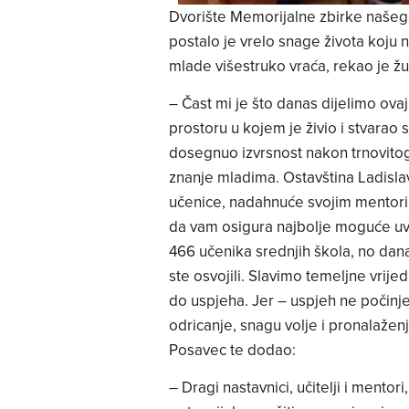
Dvorište Memorijalne zbirke našeg
postalo je vrelo snage života koju 
mlade višestruko vraća, rekao je 
– Čast mi je što danas dijelimo ovaj
prostoru u kojem je živio i stvarao 
dosegnuo izvrsnost nakon trnovitog
znanje mladima. Ostavština Ladislava 
učenice, nadahnuće svojim mentorima
da vam osigura najbolje moguće uvj
466 učenika srednjih škola, no dan
ste osvojili. Slavimo temeljne vrijed
do uspjeha. Jer – uspjeh ne počin
odricanje, snagu volje i pronalažen
Posavec te dodao:
– Dragi nastavnici, učitelji i mentor