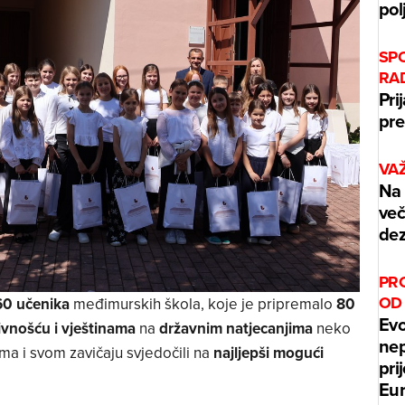
pol
SP
RA
Pri
pre
VA
Na 
več
dez
PR
OD
60 učenika
međimurskih škola, koje je pripremalo
80
Evo
ivnošću i vještinama
na
državnim natjecanjima
neko
nep
ma i svom zavičaju svjedočili na
najljepši mogući
pri
Eur