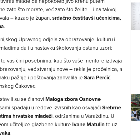
otivirati mlade da nepokolebljivo krenu putem
ne zato što morate, već zato što želite – i na takvoj
hvala – kazao je župan,
srdačno čestitavši učenicima,
ma
.
panijskog Upravnog odjela za obrazovanje, kulturu i
 mladima da i u nastavku školovanja ostanu uzori:
 i to vas čini posebnima, kao što vaše mentore izdvaja
brazovanju, već stvaraju nove – rekla je pročelnica, a
aku pažnje i poštovanja zahvalila je
Sara Perčić
,
venskog Čakovec.
tavili su se članovi
Maloga zbora Osnovne
 sami spadaju u redove izvrsnih kao osvajači
Srebrne
stima hrvatske mladeži
, održanima u Varaždinu. U
tvom učiteljice glazbene kulture
Ivane Matulin
te uz
ovaka
.