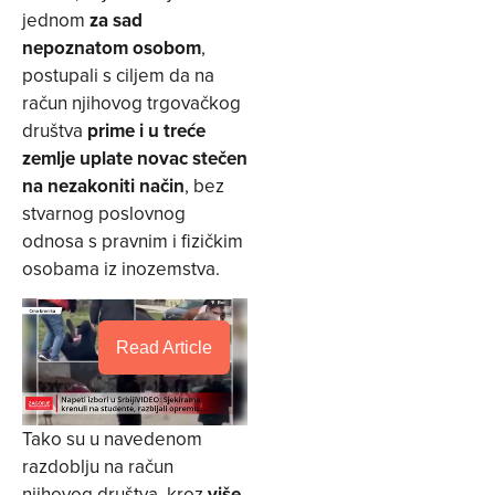
jednom
za sad
nepoznatom osobom
,
postupali s ciljem da na
račun njihovog trgovačkog
društva
prime i u treće
zemlje uplate novac
stečen
na nezakoniti način
, bez
stvarnog poslovnog
odnosa s pravnim i fizičkim
osobama iz inozemstva.
Read Article
Tako su u navedenom
razdoblju na račun
njihovog društva, kroz
više