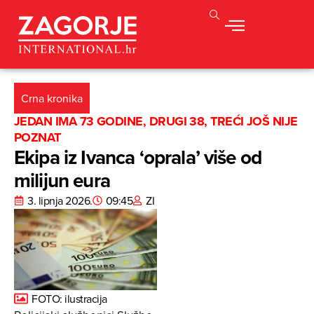
Crna kronika
JEDAN IMA 73 GODINE, DRUGI 38, TREĆI JOŠ NIJE
POZNAT
Ekipa iz Ivanca ‘oprala’ više od
milijun eura
3. lipnja 2026.
09:45
ZI
FOTO: ilustracija