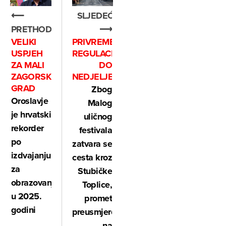
⟵
SLJEDEĆE
PRETHODNO
⟶
VELIKI
PRIVREMENA
USPJEH
REGULACIJA
ZA MALI
DO
ZAGORSKI
NEDJELJE
GRAD
Zbog
Oroslavje
Malog
je hrvatski
uličnog
rekorder
festivala
po
zatvara se
izdvajanju
cesta kroz
za
Stubičke
obrazovanje
Toplice,
u 2025.
promet
godini
preusmjeren
na