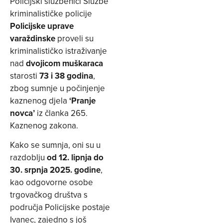
Policijski službenici Službe
kriminalističke policije
Policijske uprave
varaždinske
proveli su
kriminalističko istraživanje
nad
dvojicom muškaraca
starosti
73 i 38 godina
,
zbog sumnje u počinjenje
kaznenog djela
‘Pranje
novca’
iz članka 265.
Kaznenog zakona.
Kako se sumnja, oni su u
razdoblju
od 12. lipnja do
30. srpnja 2025. godine
,
kao odgovorne osobe
trgovačkog društva s
područja Policijske postaje
Ivanec, zajedno s još