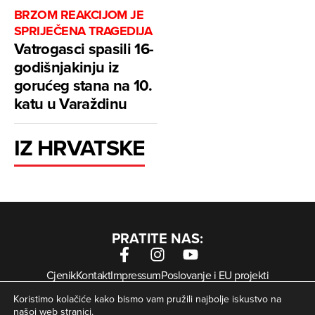
BRZOM REAKCIJOM JE
SPRIJEČENA TRAGEDIJA
Vatrogasci spasili 16-
godišnjakinju iz
gorućeg stana na 10.
katu u Varaždinu
IZ HRVATSKE
PRATITE NAS:
Cjenik
Kontakt
Impressum
Poslovanje i EU projekti
Arhiva digitalnih novina
Uvjeti korištenja
Zaštita privatnosti
Koristimo kolačiće kako bismo vam pružili najbolje iskustvo na
Kolačići
našoj web stranici.