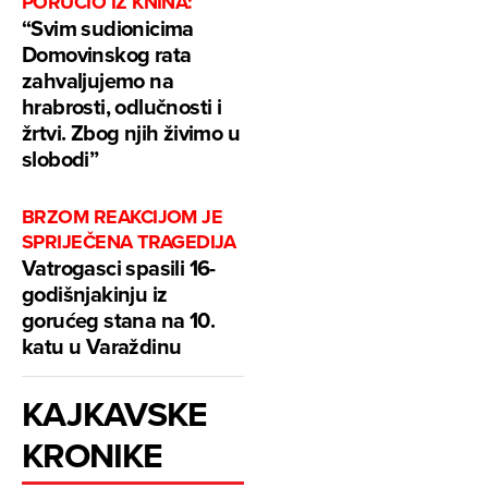
PORUČIO IZ KNINA:
“Svim sudionicima
Domovinskog rata
zahvaljujemo na
hrabrosti, odlučnosti i
žrtvi. Zbog njih živimo u
slobodi”
BRZOM REAKCIJOM JE
SPRIJEČENA TRAGEDIJA
Vatrogasci spasili 16-
godišnjakinju iz
gorućeg stana na 10.
katu u Varaždinu
KAJKAVSKE
KRONIKE