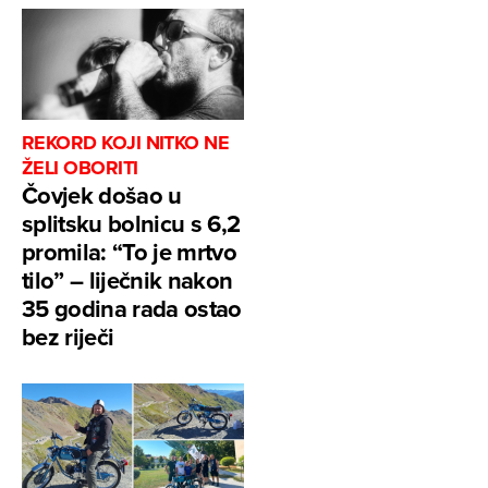
REKORD KOJI NITKO NE
ŽELI OBORITI
Čovjek došao u
splitsku bolnicu s 6,2
promila: “To je mrtvo
tilo” – liječnik nakon
35 godina rada ostao
bez riječi