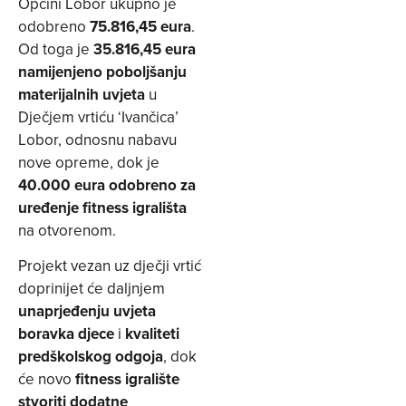
Općini Lobor ukupno je
odobreno
75.816,45 eura
.
Od toga je
35.816,45 eura
namijenjeno poboljšanju
materijalnih uvjeta
u
Dječjem vrtiću ‘Ivančica’
Lobor, odnosnu nabavu
nove opreme, dok je
40.000 eura odobreno za
uređenje fitness igrališta
na otvorenom.
Projekt vezan uz dječji vrtić
doprinijet će daljnjem
unaprjeđenju uvjeta
boravka djece
i
kvaliteti
predškolskog odgoja
, dok
će novo
fitness igralište
stvoriti dodatne