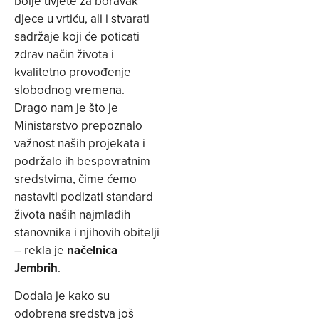
bolje uvjete za boravak
djece u vrtiću, ali i stvarati
sadržaje koji će poticati
zdrav način života i
kvalitetno provođenje
slobodnog vremena.
Drago nam je što je
Ministarstvo prepoznalo
važnost naših projekata i
podržalo ih bespovratnim
sredstvima, čime ćemo
nastaviti podizati standard
života naših najmlađih
stanovnika i njihovih obitelji
– rekla je
načelnica
Jembrih
.
Dodala je kako su
odobrena sredstva još