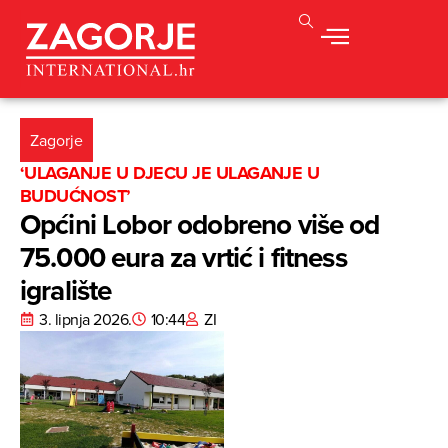
Zagorje
‘ULAGANJE U DJECU JE ULAGANJE U
BUDUĆNOST’
Općini Lobor odobreno više od
75.000 eura za vrtić i fitness
igralište
3. lipnja 2026.
10:44
ZI