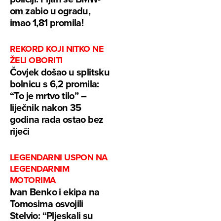
om zabio u ogradu,
imao 1,81 promila!
REKORD KOJI NITKO NE
ŽELI OBORITI
Čovjek došao u splitsku
bolnicu s 6,2 promila:
“To je mrtvo tilo” –
liječnik nakon 35
godina rada ostao bez
riječi
LEGENDARNI USPON NA
LEGENDARNIM
MOTORIMA
Ivan Benko i ekipa na
Tomosima osvojili
Stelvio: “Pljeskali su