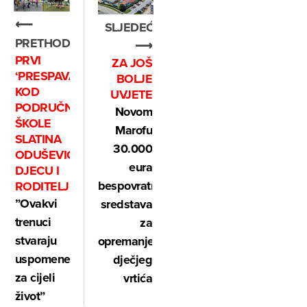
⟵
SLJEDEĆE
PRETHODNO
⟶
PRVI
ZA JOŠ
‘PRESPAVANAC’
BOLJE
KOD
UVJETE
PODRUČNE
Novom
ŠKOLE
Marofu
SLATINA
30.000
ODUŠEVIO
eura
DJECU I
bespovratnih
RODITELJE
”Ovakvi
sredstava
trenuci
za
stvaraju
opremanje
uspomene
dječjeg
za cijeli
vrtića
život”