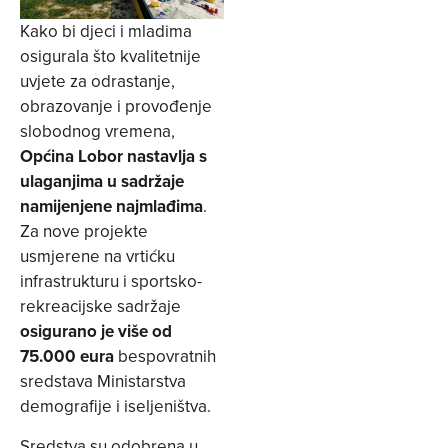
Kako bi djeci i mladima
osigurala što kvalitetnije
uvjete za odrastanje,
obrazovanje i provođenje
slobodnog vremena,
Općina Lobor nastavlja s
ulaganjima u sadržaje
namijenjene najmlađima
.
Za nove projekte
usmjerene na vrtićku
infrastrukturu i sportsko-
rekreacijske sadržaje
osigurano je više od
75.000 eura
bespovratnih
sredstava Ministarstva
demografije i iseljeništva.
Sredstva su odobrena u