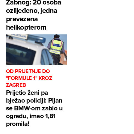
Žabnog: 20 osoba
ozlijeđeno, jedna
prevezena
helikopterom
OD PRIJETNJE DO
"FORMULE 1" KROZ
ZAGREB
Prijetio ženi pa
bježao policiji: Pijan
se BMW-om zabio u
ogradu, imao 1,81
promila!