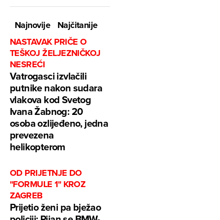
Najnovije
Najčitanije
NASTAVAK PRIČE O
TEŠKOJ ŽELJEZNIČKOJ
NESREĆI
Vatrogasci izvlačili
putnike nakon sudara
vlakova kod Svetog
Ivana Žabnog: 20
osoba ozlijeđeno, jedna
prevezena
helikopterom
OD PRIJETNJE DO
"FORMULE 1" KROZ
ZAGREB
Prijetio ženi pa bježao
policiji: Pijan se BMW-