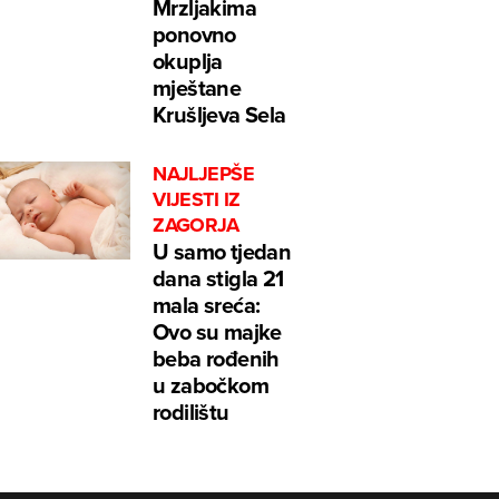
Mrzljakima
ponovno
okuplja
mještane
Krušljeva Sela
NAJLJEPŠE
VIJESTI IZ
ZAGORJA
U samo tjedan
dana stigla 21
mala sreća:
Ovo su majke
beba rođenih
u zabočkom
rodilištu