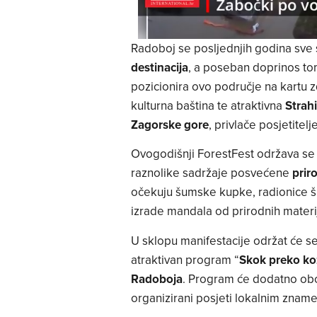
Radoboj se posljednjih godina sve s
destinacija
, a poseban doprinos to
pozicionira ovo područje na kartu z
kulturna baština te atraktivna
Strahi
Zagorske gore
, privlače posjetitelj
Ovogodišnji ForestFest održava se 
raznolike sadržaje posvećene
prir
očekuju šumske kupke, radionice š
izrade mandala od prirodnih materij
U sklopu manifestacije održat će se
atraktivan program “
Skok preko ko
Radoboja
. Program će dodatno obog
organizirani posjeti lokalnim zname