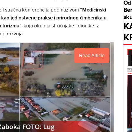
Od 
Benz
 i stručna konferencija pod nazivom “
Medicinski
sku
kao jedinstvene prakse i prirodnog čimbenika u
K
m turizmu
“, koja okuplja stručnjake i dionike iz
K
vog razvoja.
Read Article