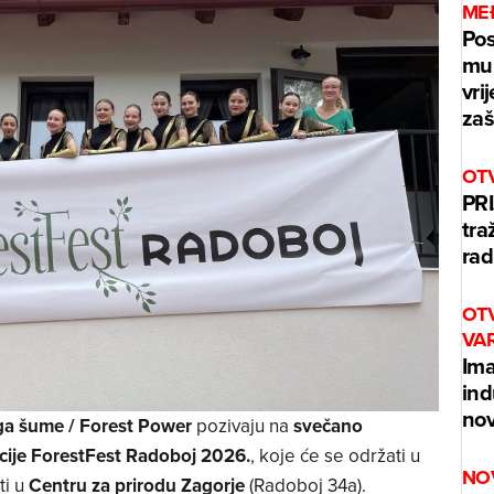
ME
Pos
mur
vri
zaš
OT
PRI
tra
rad
OT
VA
Ima
ind
nov
a šume / Forest Power
pozivaju na
svečano
acije ForestFest Radoboj 2026.
, koje će se održati u
NO
ti u
Centru za prirodu Zagorje
(Radoboj 34a).