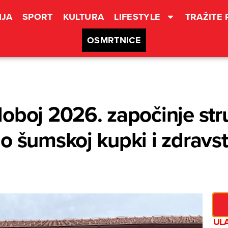
JA
SPORT
KULTURA
LIFESTYLE
TRAŽITE
OSMRTNICE
doboj 2026. započinje st
 o šumskoj kupki i zdrav
UL