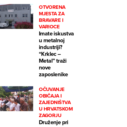
OTVORENA
MJESTA ZA
BRAVARE I
VARIOCE
Imate iskustva
u metalnoj
industriji?
“Krklec –
Metal” traži
nove
zaposlenike
OČUVANJE
OBIČAJA I
ZAJEDNIŠTVA
U HRVATSKOM
ZAGORJU
Druženje pri