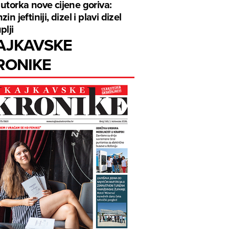
utorka nove cijene goriva:
in jeftiniji, dizel i plavi dizel
plji
AJKAVSKE
RONIKE