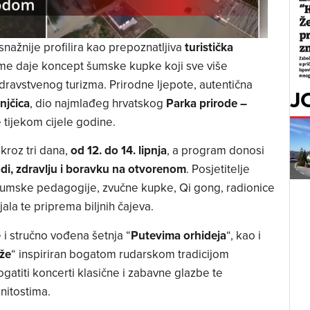
nažnije profilira kao prepoznatljiva
turistička
me daje koncept šumske kupke koji sve više
dravstvenog turizma. Prirodne ljepote, autentična
J
njčica
, dio najmlađeg hrvatskog
Parka prirode –
e tijekom cijele godine.
kroz tri dana,
od 12. do 14. lipnja
, a program donosi
odi, zdravlju i boravku na otvorenom
. Posjetitelje
umske pedagogije, zvučne kupke, Qi gong, radionice
ala te priprema biljnih čajeva.
 i stručno vođena šetnja “
Putevima orhideja
“, kao i
že
“ inspiriran bogatom rudarskom tradicijom
atiti koncerti klasične i zabavne glazbe te
nitostima.