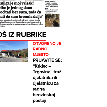
OŠ IZ RUBRIKE
OTVORENO JE
RADNO
MJESTO
PRIJAVITE SE:
“Krklec –
Trgovina“ traži
djelatnika ili
djelatnicu za
radna
benzinskoj
postaji