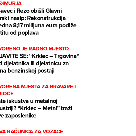
ĐIMURJA
avec i Rezo obišli Glavni
ski nasip: Rekonstrukcija
jedna 8,17 milijuna eura podiže
titu od poplava
VORENO JE RADNO MJESTO
JAVITE SE: “Krklec – Trgovina“
ži djelatnika ili djelatnicu za
na benzinskoj postaji
VORENA MJESTA ZA BRAVARE I
RIOCE
te iskustva u metalnoj
ustriji? “Krklec – Metal” traži
e zaposlenike
VA RAČUNICA ZA VOZAČE