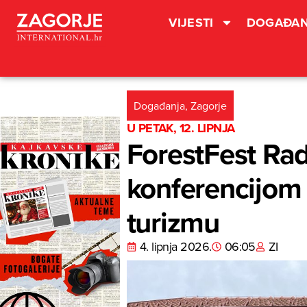
VIJESTI
DOGAĐAN
Događanja
,
Zagorje
U PETAK, 12. LIPNJA
ForestFest Ra
konferencijom
turizmu
4. lipnja 2026.
06:05
ZI