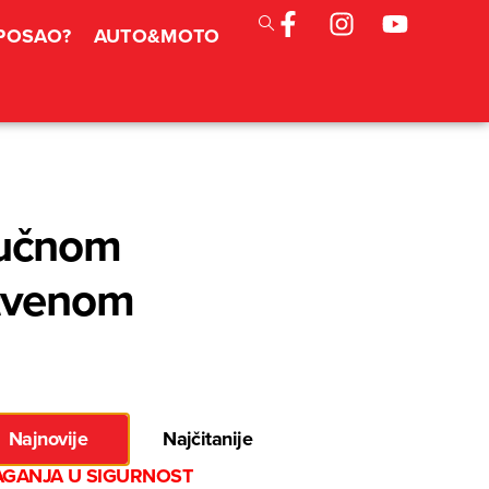
 POSAO?
AUTO&MOTO
ručnom
stvenom
Najnovije
Najčitanije
AGANJA U SIGURNOST