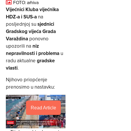
FOTO: arhiva
Vijećnici Kluba vijećnika
HDZ-a i SUS-a
na
posljednjoj su
sjednici
Gradskog vijeća Grada
Varaždina
ponovno
upozorili na
niz
nepravilnosti i problema
u
radu aktualne
gradske
vlasti
.
Njihovo priopćenje
prenosimo u nastavku:
Read Article