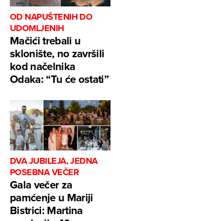
OD NAPUŠTENIH DO
UDOMLJENIH
Mačići trebali u
sklonište, no završili
kod načelnika
Odaka: “Tu će ostati”
DVA JUBILEJA, JEDNA
POSEBNA VEČER
Gala večer za
pamćenje u Mariji
Bistrici: Martina