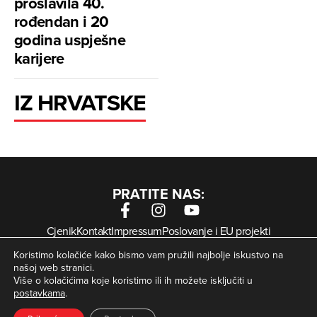
proslavila 40.
rođendan i 20
godina uspješne
karijere
IZ HRVATSKE
PRATITE NAS:
Cjenik
Kontakt
Impressum
Poslovanje i EU projekti
Arhiva digitalnih novina
Uvjeti korištenja
Zaštita privatnosti
Koristimo kolačiće kako bismo vam pružili najbolje iskustvo na
Kolačići
našoj web stranici.
Više o kolačićima koje koristimo ili ih možete isključiti u
postavkama
.
© Zagorje International – Sva prava pridržana | Developed
krMedia
by