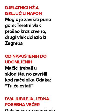
DJELATNICI HŽ-A
ISKLJUČILI NAPON
Moglo je završiti puno
gore: Teretni vlak
prošao kroz crveno,
drugi vlak dolazio iz
Zagreba
OD NAPUŠTENIH DO
UDOMLJENIH
Mačići trebali u
sklonište, no završili
kod načelnika Odaka:
“Tu će ostati”
DVA JUBILEJA, JEDNA
POSEBNA VEČER
Gala večer za pamćenje