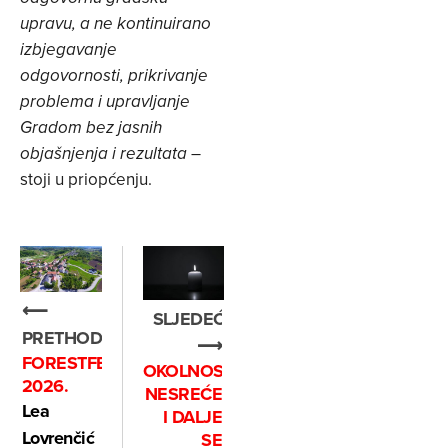
upravu, a ne kontinuirano
izbjegavanje
odgovornosti, prikrivanje
problema i upravljanje
Gradom bez jasnih
–
objašnjenja i rezultata
stoji u priopćenju.
⟵
SLJEDEĆE
PRETHODNO
⟶
FORESTFEST RADOBOJ
OKOLNOSTI
2026.
NESREĆE
Lea
I DALJE
Lovrenčić
SE