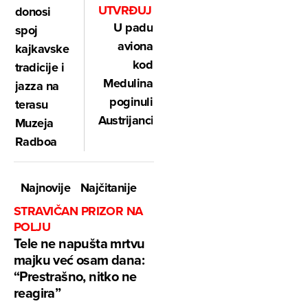
UTVRĐUJU
donosi
U padu
spoj
aviona
kajkavske
kod
tradicije i
Medulina
jazza na
poginuli
terasu
Austrijanci
Muzeja
Radboa
Najnovije
Najčitanije
STRAVIČAN PRIZOR NA
POLJU
Tele ne napušta mrtvu
majku već osam dana:
“Prestrašno, nitko ne
reagira”