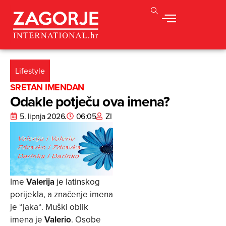
Lifestyle
SRETAN IMENDAN
Odakle potječu ova imena?
5. lipnja 2026.
06:05
ZI
Ime
Valerija
je latinskog
porijekla, a značenje imena
je “jaka“. Muški oblik
imena je
Valerio
. Osobe