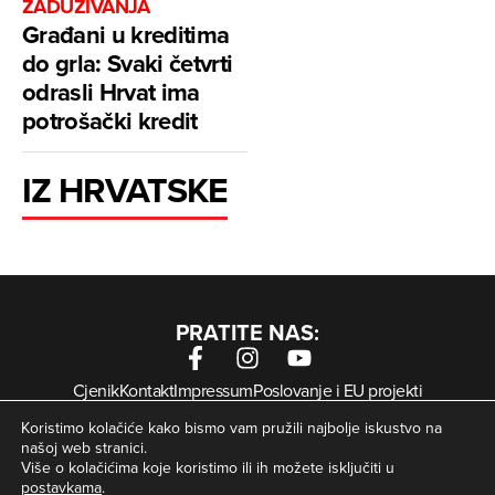
ZADUŽIVANJA
Građani u kreditima
do grla: Svaki četvrti
odrasli Hrvat ima
potrošački kredit
IZ HRVATSKE
PRATITE NAS:
Cjenik
Kontakt
Impressum
Poslovanje i EU projekti
Arhiva digitalnih novina
Uvjeti korištenja
Zaštita privatnosti
Koristimo kolačiće kako bismo vam pružili najbolje iskustvo na
Kolačići
našoj web stranici.
Više o kolačićima koje koristimo ili ih možete isključiti u
postavkama
.
© Zagorje International – Sva prava pridržana | Developed