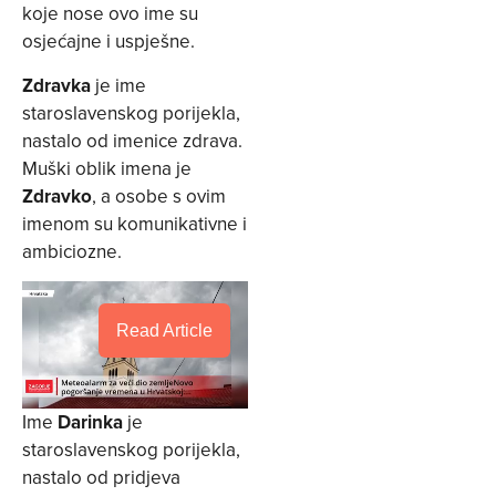
koje nose ovo ime su
osjećajne i uspješne.
Zdravka
je ime
staroslavenskog porijekla,
nastalo od imenice zdrava.
Muški oblik imena je
Zdravko
, a osobe s ovim
imenom su komunikativne i
ambiciozne.
Read Article
Ime
Darinka
je
staroslavenskog porijekla,
nastalo od pridjeva