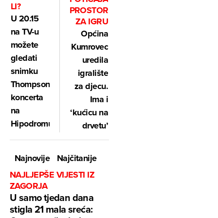
LI?
PROSTOR
U 20.15
ZA IGRU
na TV-u
Općina
možete
Kumrovec
gledati
uredila
snimku
igralište
Thompsonovog
za djecu.
koncerta
Ima i
na
‘kućicu na
Hipodromu
drvetu’
Najnovije
Najčitanije
NAJLJEPŠE VIJESTI IZ
ZAGORJA
U samo tjedan dana
stigla 21 mala sreća: