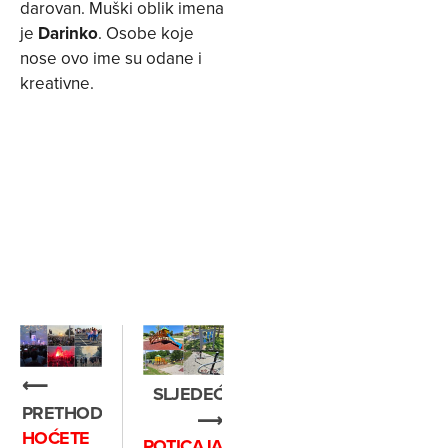
darovan. Muški oblik imena
je
Darinko
. Osobe koje
nose ovo ime su odane i
kreativne.
⟵
SLJEDEĆE
PRETHODNO
⟶
HOĆETE
POTICAJAN