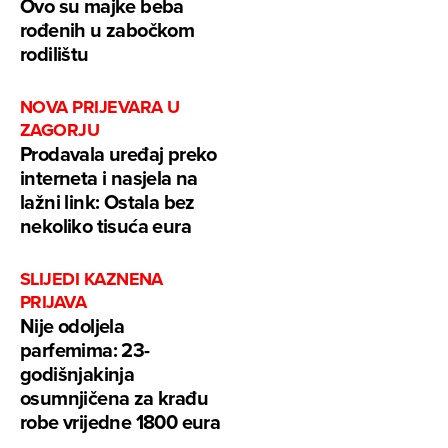
Ovo su majke beba
rođenih u zabočkom
rodilištu
NOVA PRIJEVARA U
ZAGORJU
Prodavala uređaj preko
interneta i nasjela na
lažni link: Ostala bez
nekoliko tisuća eura
SLIJEDI KAZNENA
PRIJAVA
Nije odoljela
parfemima: 23-
godišnjakinja
osumnjičena za krađu
robe vrijedne 1800 eura