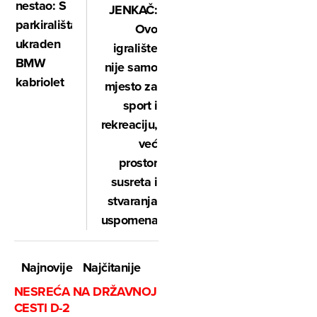
nestao: S
JENKAČ:
parkirališta
Ovo
ukraden
igralište
BMW
nije samo
kabriolet
mjesto za
sport i
rekreaciju,
već
prostor
susreta i
stvaranja
uspomena
Najnovije
Najčitanije
NESREĆA NA DRŽAVNOJ
CESTI D-2