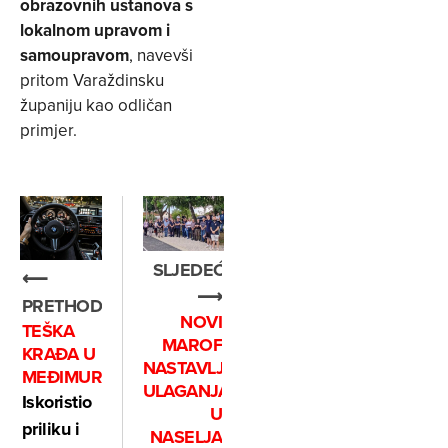
obrazovnih ustanova s
lokalnom upravom i
samoupravom
, navevši
pritom Varaždinsku
županiju kao odličan
primjer.
SLJEDEĆE
⟵
⟶
PRETHODNO
NOVI
TEŠKA
MAROF
KRAĐA U
NASTAVLJA
MEĐIMURJU
ULAGANJA
Iskoristio
U
priliku i
NASELJA