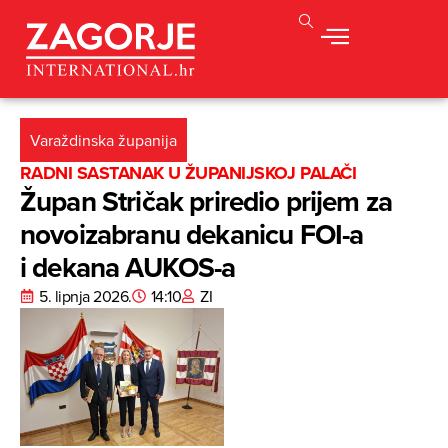
Varaždinska županija
RADNI SASTANAK U ŽUPANIJSKOJ PALAČI
Župan Stričak priredio prijem za
novoizabranu dekanicu FOI-a
i dekana AUKOS-a
5. lipnja 2026.
14:10
ZI