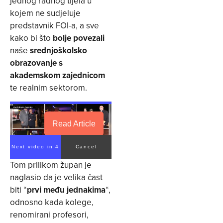
jednog radnog tijela u
kojem ne sudjeluje
predstavnik FOI-a, a sve
kako bi što
bolje povezali
naše
srednjoškolsko
obrazovanje s
akademskom zajednicom
te realnim sektorom.
Read Article
Next video in 4
Cancel
Tom prilikom župan je
naglasio da je velika čast
biti “
prvi među jednakima
“,
odnosno kada kolege,
renomirani profesori,