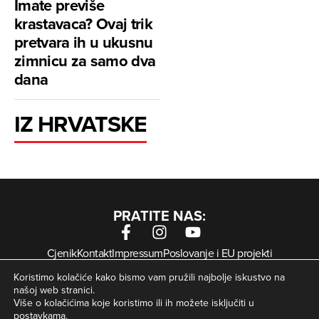
Imate previše
krastavaca? Ovaj trik
pretvara ih u ukusnu
zimnicu za samo dva
dana
IZ HRVATSKE
PRATITE NAS:
Cjenik
Kontakt
Impressum
Poslovanje i EU projekti
Arhiva digitalnih novina
Uvjeti korištenja
Zaštita privatnosti
Koristimo kolačiće kako bismo vam pružili najbolje iskustvo na
Kolačići
našoj web stranici.
Više o kolačićima koje koristimo ili ih možete isključiti u
postavkama
.
© Zagorje International – Sva prava pridržana | Developed