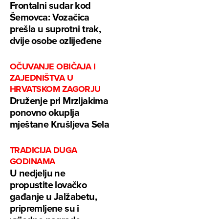
Frontalni sudar kod
Šemovca: Vozačica
prešla u suprotni trak,
dvije osobe ozlijeđene
OČUVANJE OBIČAJA I
ZAJEDNIŠTVA U
HRVATSKOM ZAGORJU
Druženje pri Mrzljakima
ponovno okuplja
mještane Krušljeva Sela
TRADICIJA DUGA
GODINAMA
U nedjelju ne
propustite lovačko
gađanje u Jalžabetu,
pripremljene su i