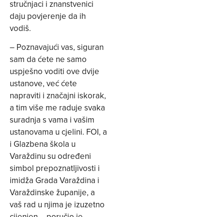
stručnjaci i znanstvenici
daju povjerenje da ih
vodiš.
– Poznavajući vas, siguran
sam da ćete ne samo
uspješno voditi ove dvije
ustanove, već ćete
napraviti i značajni iskorak,
a tim više me raduje svaka
suradnja s vama i vašim
ustanovama u cjelini. FOI, a
i Glazbena škola u
Varaždinu su određeni
simbol prepoznatljivosti i
imidža Grada Varaždina i
Varaždinske županije, a
vaš rad u njima je izuzetno
cijenjen – poručio je