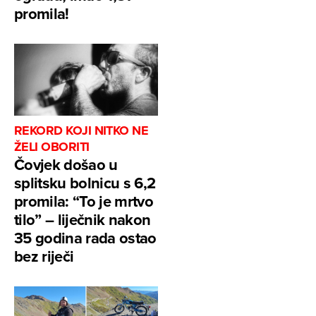
promila!
REKORD KOJI NITKO NE
ŽELI OBORITI
Čovjek došao u
splitsku bolnicu s 6,2
promila: “To je mrtvo
tilo” – liječnik nakon
35 godina rada ostao
bez riječi