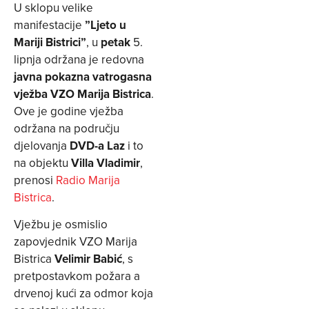
U sklopu velike
manifestacije
”Ljeto u
Mariji Bistrici”
, u
petak
5.
lipnja održana je redovna
javna pokazna vatrogasna
vježba
VZO Marija Bistrica
.
Ove je godine vježba
održana na području
djelovanja
DVD-a Laz
i to
na objektu
Villa Vladimir
,
prenosi
Radio Marija
Bistrica
.
Vježbu je osmislio
zapovjednik VZO Marija
Bistrica
Velimir Babić
, s
pretpostavkom požara a
drvenoj kući za odmor koja