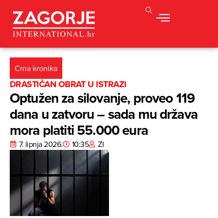
Crna kronika
DRASTIČAN OBRAT U ISTRAZI
Optužen za silovanje, proveo 119
dana u zatvoru – sada mu država
mora platiti 55.000 eura
7. lipnja 2026.
10:35
ZI