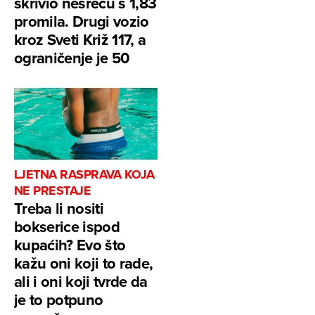
skrivio nesreću s 1,83
promila. Drugi vozio
kroz Sveti Križ 117, a
ograničenje je 50
LJETNA RASPRAVA KOJA
NE PRESTAJE
Treba li nositi
bokserice ispod
kupaćih? Evo što
kažu oni koji to rade,
ali i oni koji tvrde da
je to potpuno