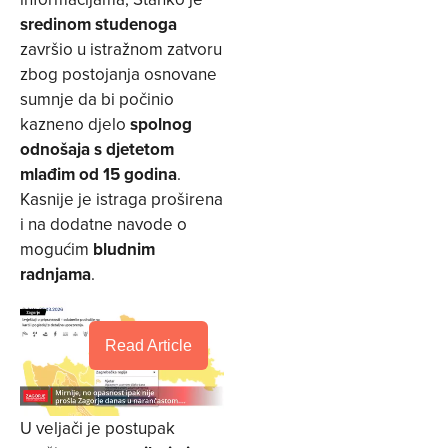
sredinom studenoga
završio u istražnom zatvoru
zbog postojanja osnovane
sumnje da bi počinio
kazneno djelo
spolnog
odnošaja s djetetom
mlađim od 15 godina
.
Kasnije je istraga proširena
i na dodatne navode o
mogućim
bludnim
radnjama
.
Read Article
U veljači je postupak