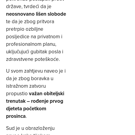
države, tvrdeći da je
neosnovano lišen slobode
te da je zbog pritvora
pretrpio ozbiljne
posljedice na privatnom i
profesionalnom planu,
uključujući gubitak posla i
zdravstvene poteškoće.
U svom zahtjevu naveo je i
da je zbog boravka u
istražnom zatvoru
propustio
važan obiteljski
trenutak – rođenje prvog
djeteta početkom
prosinca
.
Sud je u obrazloženju