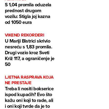
S 1,04 promila oduzela
prednost drugom
vozilu: Stigla joj kazna
od 1050 eura
VIKEND REKORDERI
U Mariji Bistrici skrivio
nesreću s 1,83 promila.
Drugi vozio kroz Sveti
Križ 117, a ograničenje je
50
LJETNA RASPRAVA KOJA
NE PRESTAJE
Treba li nositi bokserice
ispod kupaćih? Evo što
kažu oni koji to rade, ali
i oni koji tvrde da je to