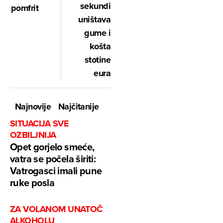
sekundi
pomfrit
uništava
gume i
košta
stotine
eura
Najnovije
Najčitanije
SITUACIJA SVE
OZBILJNIJA
Opet gorjelo smeće,
vatra se počela širiti:
Vatrogasci imali pune
ruke posla
ZA VOLANOM UNATOČ
ALKOHOLU