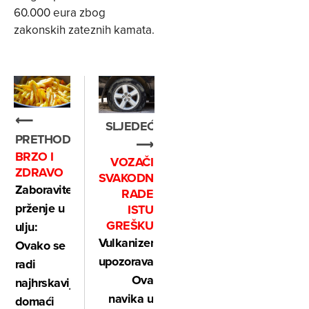
60.000 eura zbog
zakonskih zateznih kamata.
⟵
SLJEDEĆE
PRETHODNO
⟶
BRZO I
VOZAČI
ZDRAVO
SVAKODNEVNO
Zaboravite
RADE
prženje u
ISTU
GREŠKU
ulju:
Vulkanizer
Ovako se
upozorava:
radi
Ova
najhrskaviji
navika u
domaći