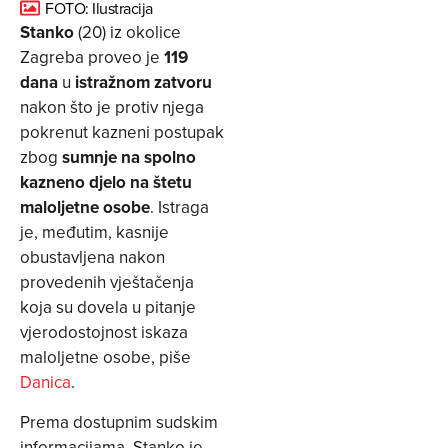
FOTO: Ilustracija
Stanko
(20) iz okolice
Zagreba proveo je
119
dana
u
istražnom zatvoru
nakon što je protiv njega
pokrenut kazneni postupak
zbog
sumnje na spolno
kazneno djelo na štetu
maloljetne osobe
. Istraga
je, međutim, kasnije
obustavljena nakon
provedenih vještačenja
koja su dovela u pitanje
vjerodostojnost iskaza
maloljetne osobe, piše
Danica
.
Prema dostupnim sudskim
informacijama, Stanko je