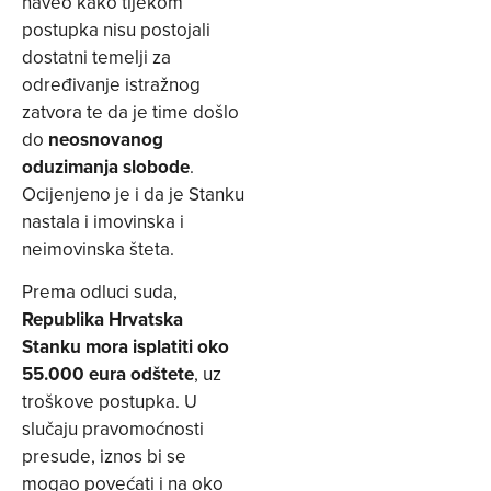
naveo kako tijekom
postupka nisu postojali
dostatni temelji za
određivanje istražnog
zatvora te da je time došlo
do
neosnovanog
oduzimanja slobode
.
Ocijenjeno je i da je Stanku
nastala i imovinska i
neimovinska šteta.
Prema odluci suda,
Republika Hrvatska
Stanku mora isplatiti oko
55.000 eura odštete
, uz
troškove postupka. U
slučaju pravomoćnosti
presude, iznos bi se
mogao povećati i na oko