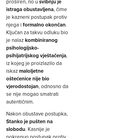
proširen, no u
svibnju je
istraga obustavljena
, čime
je kazneni postupak protiv
njega i
formalno okončan
.
Ključan za takvu odluku bio
je nalaz
kombiniranog
psihologijsko-
psihijatrijskog vještačenja
,
iz kojeg je proizlazilo da
iskaz
maloljetne
oštećenice nije bio
vjerodostojan
, odnosno da
se nije mogao smatrati
autentičnim.
Nakon obustave postupka,
Stanko je pušten na
slobodu
. Kasnije je
pokrenuo postupak protiv