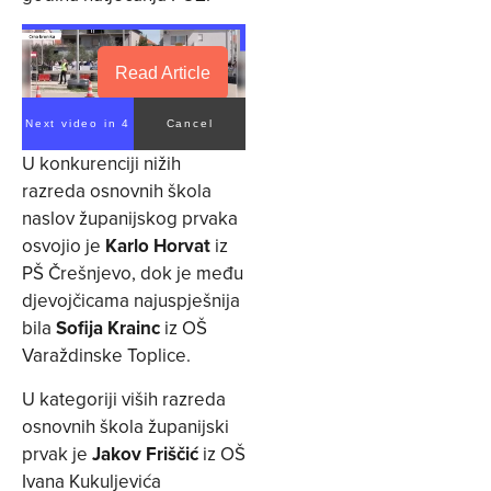
Read Article
Next video in 3
Cancel
U konkurenciji nižih
razreda osnovnih škola
naslov županijskog prvaka
osvojio je
Karlo Horvat
iz
PŠ Črešnjevo, dok je među
djevojčicama najuspješnija
bila
Sofija Krainc
iz OŠ
Varaždinske Toplice.
U kategoriji viših razreda
osnovnih škola županijski
prvak je
Jakov Friščić
iz OŠ
Ivana Kukuljevića