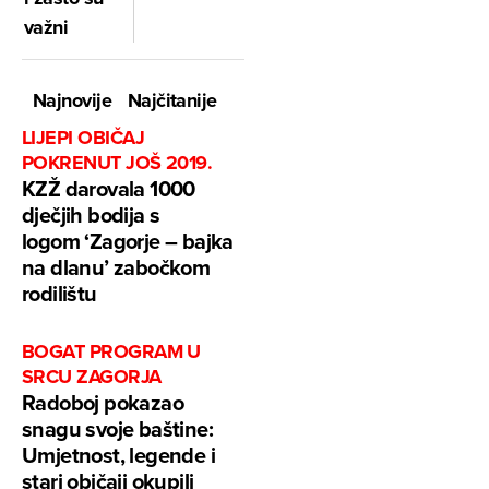
važni
Najnovije
Najčitanije
LIJEPI OBIČAJ
POKRENUT JOŠ 2019.
KZŽ darovala 1000
dječjih bodija s
logom ‘Zagorje – bajka
na dlanu’ zabočkom
rodilištu
BOGAT PROGRAM U
SRCU ZAGORJA
Radoboj pokazao
snagu svoje baštine:
Umjetnost, legende i
stari običaji okupili