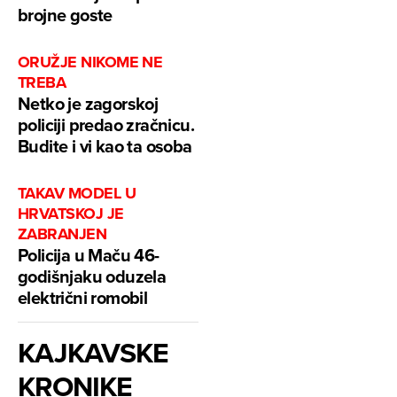
brojne goste
ORUŽJE NIKOME NE
TREBA
Netko je zagorskoj
policiji predao zračnicu.
Budite i vi kao ta osoba
TAKAV MODEL U
HRVATSKOJ JE
ZABRANJEN
Policija u Maču 46-
godišnjaku oduzela
električni romobil
KAJKAVSKE
KRONIKE