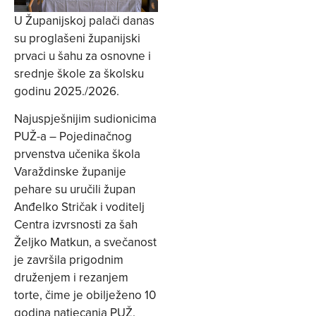
U Županijskoj palači danas
su proglašeni županijski
prvaci u šahu za osnovne i
srednje škole za školsku
godinu 2025./2026.
Najuspješnijim sudionicima
PUŽ-a – Pojedinačnog
prvenstva učenika škola
Varaždinske županije
pehare su uručili župan
Anđelko Stričak i voditelj
Centra izvrsnosti za šah
Željko Matkun, a svečanost
je završila prigodnim
druženjem i rezanjem
torte, čime je obilježeno 10
godina natjecanja PUŽ.