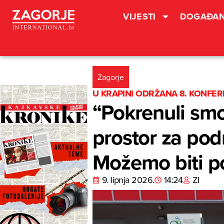
VIJESTI
DOGAĐAN
Zagorje
U KRAPINI ODRŽANA 8. KONFER
“Pokrenuli smo
prostor za podr
Možemo biti po
9. lipnja 2026.
14:24
ZI