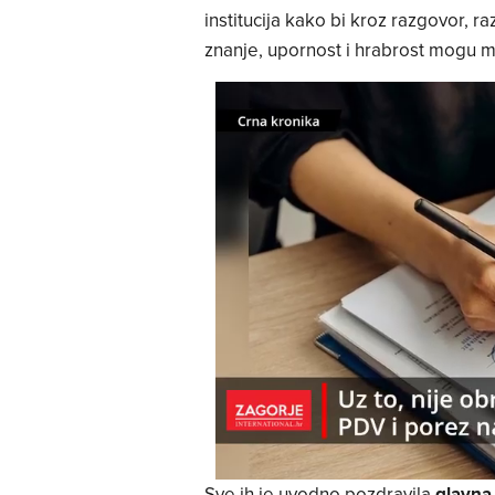
institucija kako bi kroz razgovor, r
znanje, upornost i hrabrost mogu mij
Sve ih je uvodno pozdravila
glavna