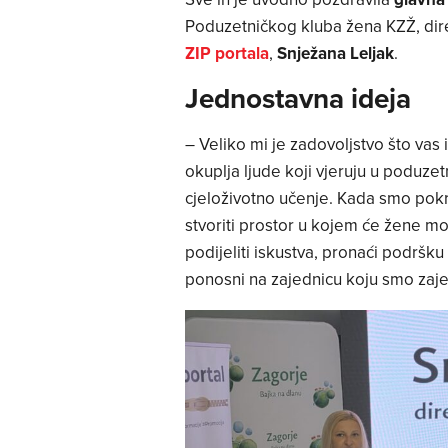
Poduzetničkog kluba žena KZŽ, direk
ZIP portala
,
Snježana Leljak
.
Jednostavna ideja
– Veliko mi je zadovoljstvo što va
okuplja ljude koji vjeruju u poduze
cjeloživotno učenje. Kada smo pokre
stvoriti prostor u kojem će žene mo
podijeliti iskustva, pronaći podršk
ponosni na zajednicu koju smo zajed