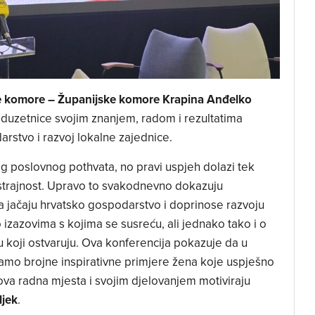
e komore – Županijske komore Krapina Anđelko
oduzetnice svojim znanjem, radom i rezultatima
arstvo i razvoj lokalne zajednice.
g poslovnog pothvata, no pravi uspjeh dolazi tek
ustrajnost. Upravo to svakodnevno dokazuju
a jačaju hrvatsko gospodarstvo i doprinose razvoju
o izazovima s kojima se susreću, ali jednako tako i o
ju koji ostvaruju. Ova konferencija pokazuje da u
amo brojne inspirativne primjere žena koje uspješno
ova radna mjesta i svojim djelovanjem motiviraju
ljek
.