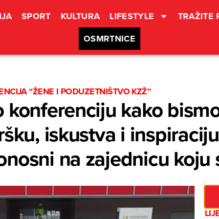
JA
SPORT
KULTURA
LIFESTYLE
TRAŽITE
OSMRTNICE
ENCIJA “ŽENE I PODUZETNIŠTVO KZŽ”
 konferenciju kako bismo 
šku, iskustva i inspiracij
nosni na zajednicu koju s
LIJ