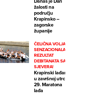
Danas je Dan
žalosti na
području
Krapinsko –
zagorske
županije
ČELIČNA VOLJA I
SENZACIONALAN
REZULTAT
DEBITANATA SA
SJEVERA!
Krapinski lađari
u završnoj utrci
29. Maratona
lađa