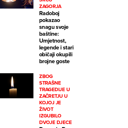
ZAGORJA
Radoboj
pokazao
snagu svoje
baštine:
Umjetnost,
legende i stari
običaji okupili
brojne goste
ZBOG
STRAŠNE
TRAGEDIJE U
ZAČRETJU U
KOJOJ JE
ŽIVOT
IZGUBILO
DVOJE DJECE