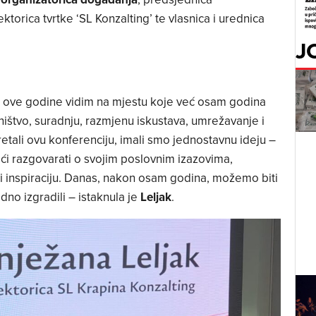
torica tvrtke ‘SL Konzalting’ te vlasnica i urednica
J
s i ove godine vidim na mjestu koje već osam godina
tništvo, suradnju, razmjenu iskustava, umrežavanje i
tali ovu konferenciju, imali smo jednostavnu ideju –
ći razgovarati o svojim poslovnim izazovima,
u i inspiraciju. Danas, nakon osam godina, možemo biti
no izgradili – istaknula je
Leljak
.