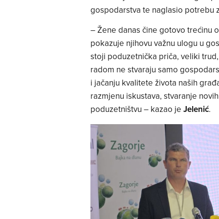
gospodarstva te naglasio potrebu z
– Žene danas čine gotovo trećinu ob
pokazuje njihovu važnu ulogu u go
stoji poduzetnička priča, veliki tru
radom ne stvaraju samo gospodarsku
i jačanju kvalitete života naših gra
razmjenu iskustava, stvaranje novih
poduzetništvu – kazao je
Jelenić
.