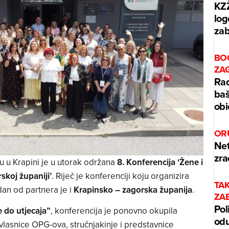
KZŽ
log
zab
BO
ZA
Rad
baš
obi
OR
Net
zra
 u Krapini je u utorak održana
8. Konferencija ‘Žene i
skoj županiji’
. Riječ je konferenciji koju organizira
TA
edan od partnera je i
Krapinsko – zagorska županija
.
ZA
Pol
e do utjecaja”
, konferencija je ponovno okupila
odu
 vlasnice OPG-ova, stručnjakinje i predstavnice