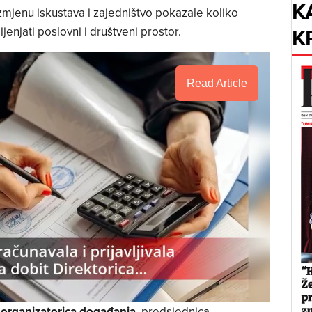
K
azmjenu iskustava i zajedništvo pokazale koliko
K
enjati poslovni i društveni prostor.
Read Article
 organizatorica događanja
, predsjednica