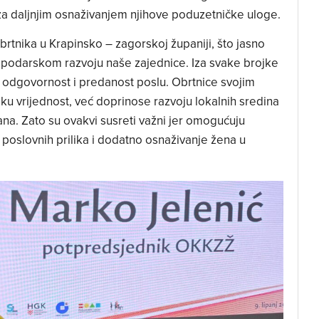
a daljnjim osnaživanjem njihove poduzetničke uloge.
rtnika u Krapinsko – zagorskoj županiji, što jasno
spodarskom razvoju naše zajednice. Iza svake brojke
d, odgovornost i predanost poslu. Obrtnice svojim
 vrijednost, već doprinose razvoju lokalnih sredina
đana. Zato su ovakvi susreti važni jer omogućuju
 poslovnih prilika i dodatno osnaživanje žena u