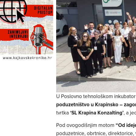
U Poslovno tehnološkom inkubatoru
poduzetništvo u Krapinsko – zagor
tvrtka
‘SL Krapina Konzalting’
, a j
Pod ovogodišnjim motom
“Od idej
poduzetnice, obrtnice, direktorice,