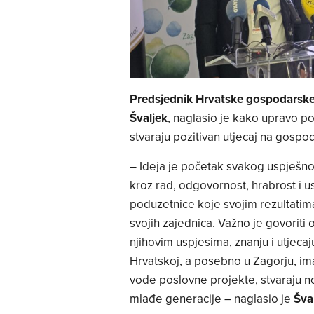
Predsjednik Hrvatske gospodarsk
Švaljek
, naglasio je kako upravo p
stvaraju pozitivan utjecaj na gospod
– Ideja je početak svakog uspješno
kroz rad, odgovornost, hrabrost i 
poduzetnice koje svojim rezultatim
svojih zajednica. Važno je govoriti 
njihovim uspjesima, znanju i utjeca
Hrvatskoj, a posebno u Zagorju, im
vode poslovne projekte, stvaraju n
mlađe generacije – naglasio je
Šva