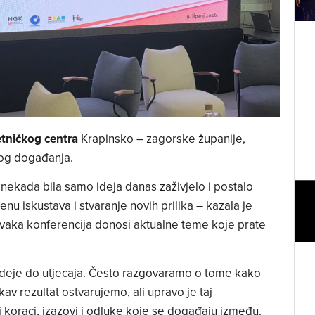
tničkog centra
Krapinsko – zagorske županije,
vog događanja.
je nekada bila samo ideja danas zaživjelo i postalo
nu iskustava i stvaranje novih prilika – kazala je
 svaka konferencija donosi aktualne teme koje prate
deje do utjecaja. Često razgovaramo o tome kako
av rezultat ostvarujemo, ali upravo je taj
i koraci, izazovi i odluke koje se događaju između.