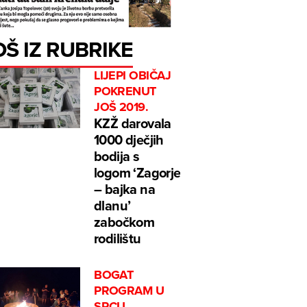
OŠ IZ RUBRIKE
LIJEPI OBIČAJ
POKRENUT
JOŠ 2019.
KZŽ darovala
1000 dječjih
bodija s
logom ‘Zagorje
– bajka na
dlanu’
zabočkom
rodilištu
BOGAT
PROGRAM U
SRCU