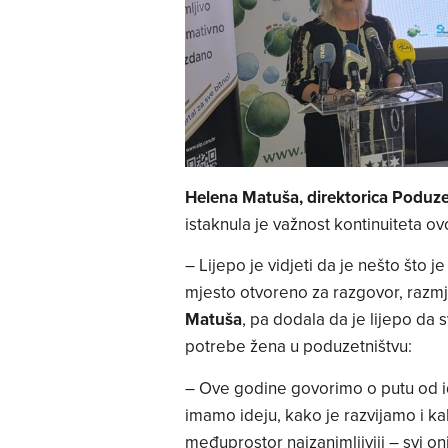
Helena Matuša, direktorica Poduze
istaknula je važnost kontinuiteta o
– Lijepo je vidjeti da je nešto što 
mjesto otvoreno za razgovor, razmje
Matuša
, pa dodala da je lijepo da
potrebe žena u poduzetništvu:
– Ove godine govorimo o putu od i
imamo ideju, kako je razvijamo i kak
međuprostor najzanimljiviji – svi on