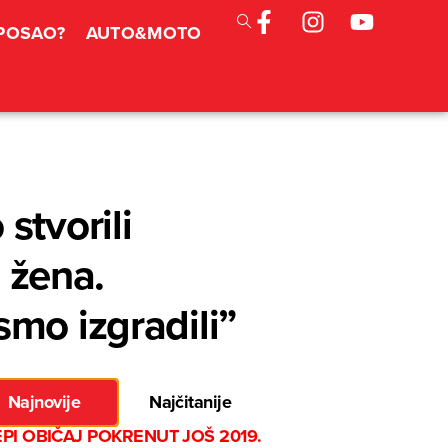
 POSAO?
AUTO&MOTO
stvorili
u žena.
mo izgradili”
Najnovije
Najčitanije
EPI OBIČAJ POKRENUT JOŠ 2019.