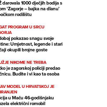
 darovala 1000 dječjih bodija s
om ‘Zagorje – bajka na dlanu’
očkom rodilištu
GAT PROGRAM U SRCU
GORJA
oboj pokazao snagu svoje
tine: Umjetnost, legende i stari
čaji okupili brojne goste
UŽJE NIKOME NE TREBA
ko je zagorskoj policiji predao
čnicu. Budite i vi kao ta osoba
KAV MODEL U HRVATSKOJ JE
BRANJEN
icija u Maču 46-godišnjaku
zela električni romobil