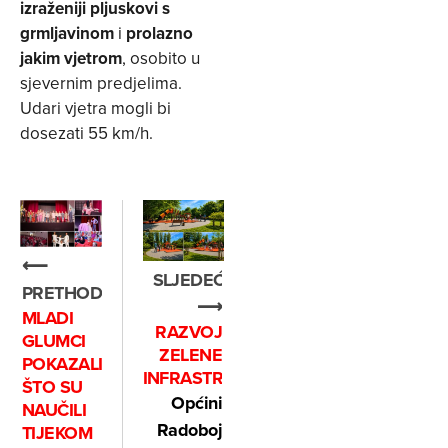
izraženiji pljuskovi s
grmljavinom
i
prolazno
jakim vjetrom
, osobito u
sjevernim predjelima.
Udari vjetra mogli bi
dosezati 55 km/h.
⟵
SLJEDEĆE
PRETHODNO
⟶
MLADI
RAZVOJ
GLUMCI
ZELENE
POKAZALI
INFRASTRUKTURE
ŠTO SU
Općini
NAUČILI
Radoboj
TIJEKOM