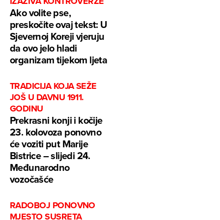
IZAZIVA KONTROVERZE
Ako volite pse,
preskočite ovaj tekst: U
Sjevernoj Koreji vjeruju
da ovo jelo hladi
organizam tijekom ljeta
TRADICIJA KOJA SEŽE
JOŠ U DAVNU 1911.
GODINU
Prekrasni konji i kočije
23. kolovoza ponovno
će voziti put Marije
Bistrice – slijedi 24.
Međunarodno
vozočašće
RADOBOJ PONOVNO
MJESTO SUSRETA