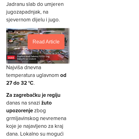
Jadranu slab do umjeren
jugozapadnjak, na
sjevernom dijelu i jugo.
Read Article
Najviša dnevna
temperatura uglavnom
od
27 do 32 °C
.
Za zagrebačku je regiju
danas na snazi
žuto
upozorenje
zbog
grmljavinskog nevremena
koje je najavljeno za kraj
dana. Lokalno su mogući