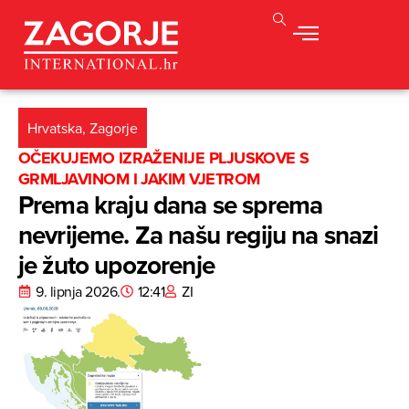
Hrvatska
,
Zagorje
OČEKUJEMO IZRAŽENIJE PLJUSKOVE S
GRMLJAVINOM I JAKIM VJETROM
Prema kraju dana se sprema
nevrijeme. Za našu regiju na snazi
je žuto upozorenje
9. lipnja 2026.
12:41
ZI