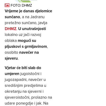
FOTO: DHMZ
Vrijeme je danas
djelomice
sunčano
, a na Jadranu
pretežno sunčano, javlja
DHMZ
.
U unutrašnjosti
lokalno uz jači razvoj
oblaka
mogući su
pljuskovi s grmljavinom
,
osobito
navečer na
sjeveru
.
Vjetar će biti slab do
umjeren
jugoistočni i
jugozapadni, navečer u
središnjim predjelima u
okretanju na sjeverni i
sjeveroistočni, prolazno na
udare ponegdje i jak. Na