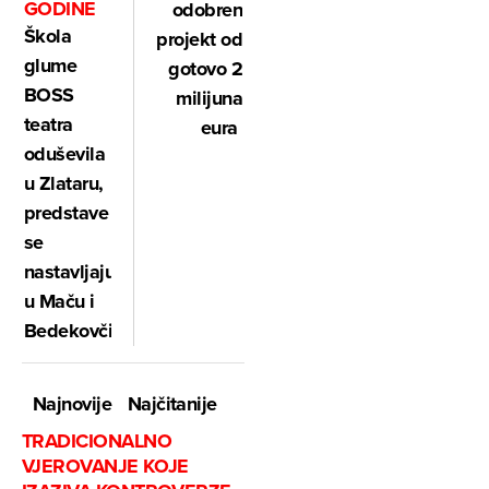
GODINE
odobren
Škola
projekt od
glume
gotovo 2
BOSS
milijuna
teatra
eura
oduševila
u Zlataru,
predstave
se
nastavljaju
u Maču i
Bedekovčini
Najnovije
Najčitanije
TRADICIONALNO
VJEROVANJE KOJE