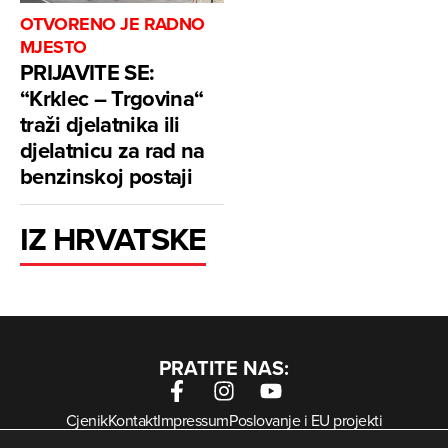
OTVORENO JE RADNO
MJESTO
PRIJAVITE SE:
“Krklec – Trgovina“
traži djelatnika ili
djelatnicu za rad na
benzinskoj postaji
IZ HRVATSKE
PRATITE NAS:
Cjenik
Kontakt
Impressum
Poslovanje i EU projekti
Arhiva digitalnih novina
Uvjeti korištenja
Zaštita privatnosti