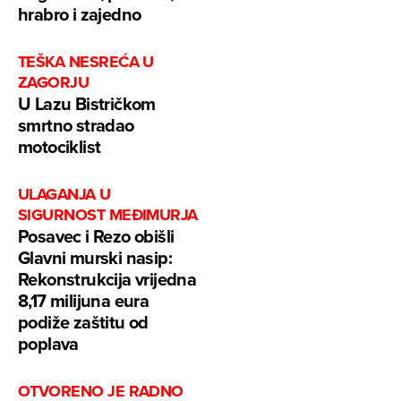
hrabro i zajedno
TEŠKA NESREĆA U
ZAGORJU
U Lazu Bistričkom
smrtno stradao
motociklist
ULAGANJA U
SIGURNOST MEĐIMURJA
Posavec i Rezo obišli
Glavni murski nasip:
Rekonstrukcija vrijedna
8,17 milijuna eura
podiže zaštitu od
poplava
OTVORENO JE RADNO