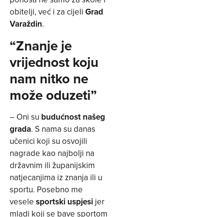
obitelji, već i za cijeli
Grad
Varaždin
.
“Znanje je
vrijednost koju
nam nitko ne
može oduzeti”
– Oni su
budućnost našeg
grada
. S nama su danas
učenici koji su osvojili
nagrade kao najbolji na
državnim ili županijskim
natjecanjima iz znanja ili u
sportu. Posebno me
vesele
sportski uspjesi
jer
mladi koji se bave sportom