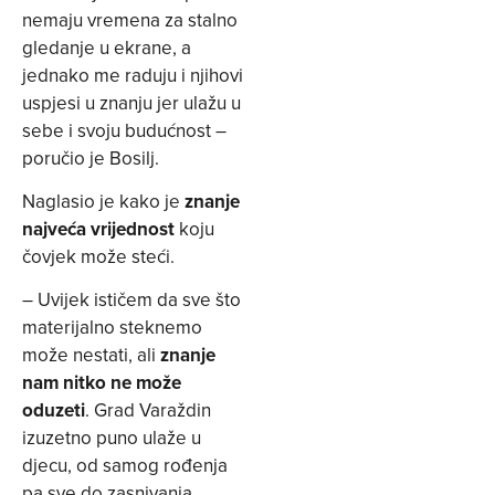
nemaju vremena za stalno
gledanje u ekrane, a
jednako me raduju i njihovi
uspjesi u znanju jer ulažu u
sebe i svoju budućnost –
poručio je Bosilj.
Naglasio je kako je
znanje
najveća vrijednost
koju
čovjek može steći.
– Uvijek ističem da sve što
materijalno steknemo
može nestati, ali
znanje
nam nitko ne može
oduzeti
. Grad Varaždin
izuzetno puno ulaže u
djecu, od samog rođenja
pa sve do zasnivanja