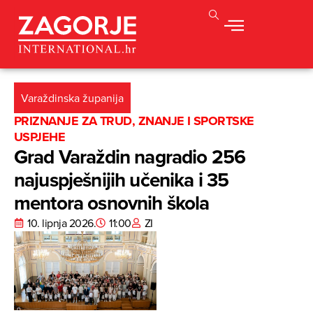
Varaždinska županija
PRIZNANJE ZA TRUD, ZNANJE I SPORTSKE
USPJEHE
Grad Varaždin nagradio 256
najuspješnijih učenika i 35
mentora osnovnih škola
10. lipnja 2026.
11:00
ZI