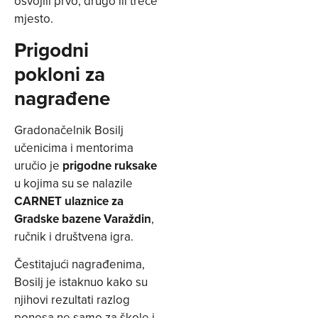
osvojili prvo, drugo ili treće
mjesto.
Prigodni
pokloni za
nagrađene
Gradonačelnik Bosilj
učenicima i mentorima
uručio je
prigodne ruksake
u kojima su se nalazile
CARNET ulaznice za
Gradske bazene Varaždin
,
ručnik i društvena igra.
Čestitajući nagrađenima,
Bosilj je istaknuo kako su
njihovi rezultati razlog
ponosa ne samo za škole i