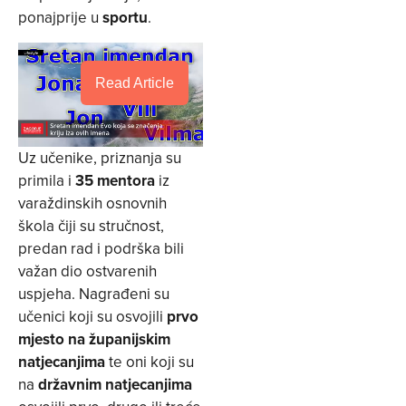
ponajprije u
sportu
.
Read Article
Uz učenike, priznanja su
primila i
35 mentora
iz
varaždinskih osnovnih
škola čiji su stručnost,
predan rad i podrška bili
važan dio ostvarenih
uspjeha. Nagrađeni su
učenici koji su osvojili
prvo
mjesto na županijskim
natjecanjima
te oni koji su
na
državnim natjecanjima