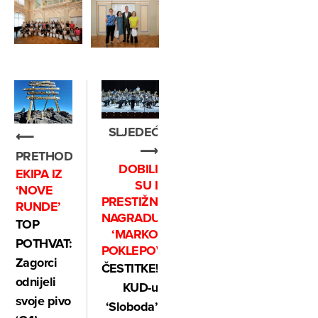
SLJEDEĆE
⟵
⟶
PRETHODNO
DOBILI
EKIPA IZ
SU I
‘NOVE
PRESTIŽNU
RUNDE’
NAGRADU
TOP
‘MARKO
POTHVAT:
POKLEPOVIĆ’
Zagorci
ČESTITKE!
odnijeli
KUD-u
svoje pivo
‘Sloboda’