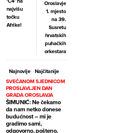
‘C4’ na
Oroslavje
najvišu
1. mjesto
točku
na 39.
Afrike!
Susretu
hrvatskih
puhačkih
orkestara
Najnovije
Najčitanije
SVEČANOM SJEDNICOM
PROSLAVLJEN DAN
GRADA OROSLAVJA
ŠIMUNIĆ: Ne čekamo
da nam netko donese
budućnost – mi je
gradimo sami,
odgovorno, pošteno,