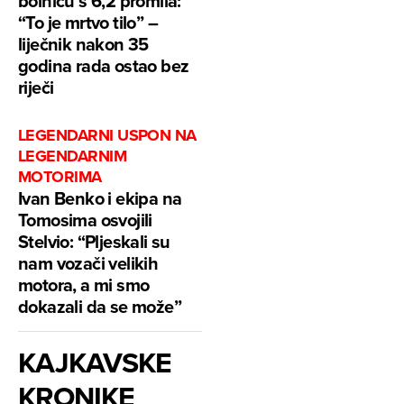
bolnicu s 6,2 promila:
“To je mrtvo tilo” –
liječnik nakon 35
godina rada ostao bez
riječi
LEGENDARNI USPON NA
LEGENDARNIM
MOTORIMA
Ivan Benko i ekipa na
Tomosima osvojili
Stelvio: “Pljeskali su
nam vozači velikih
motora, a mi smo
dokazali da se može”
KAJKAVSKE
KRONIKE