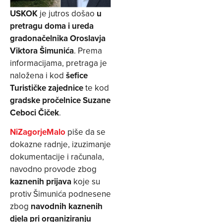
USKOK
je jutros došao
u
pretragu doma i ureda
gradonačelnika Oroslavja
Viktora Šimunića
. Prema
informacijama, pretraga je
naložena i kod
šefice
Turističke zajednice
te kod
gradske pročelnice Suzane
Ceboci Čiček
.
NiZagorjeMalo
piše da se
dokazne radnje, izuzimanje
dokumentacije i računala,
navodno provode zbog
kaznenih prijava
koje su
protiv Šimunića podnesene
zbog
navodnih kaznenih
djela pri organiziranju