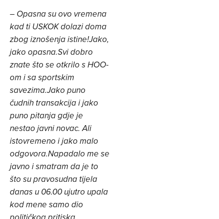
–
Opasna su ovo vremena
kad ti USKOK dolazi doma
zbog iznošenja istine!
Jako,
jako opasna.
Svi dobro
znate što se otkrilo s HOO-
om i sa sportskim
savezima.
Jako puno
čudnih transakcija i jako
puno pitanja gdje je
nestao javni novac. Ali
istovremeno i jako malo
odgovora.
Napadalo me se
javno i smatram da je to
što su pravosudna tijela
danas u 06.00 ujutro upala
kod mene samo dio
političkog pritiska.