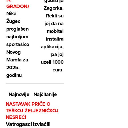
godišnja
GRADONAČELNIK
Zagorka.
Nika
Rekli su
Žugec
joj da na
proglašena
mobitel
najboljom
instalira
sportašicom
aplikaciju,
Novog
pa joj
Marofa za
uzeli 1000
2025.
eura
godinu
Najnovije
Najčitanije
NASTAVAK PRIČE O
TEŠKOJ ŽELJEZNIČKOJ
NESREĆI
Vatrogasci izvlačili