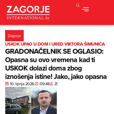
Zagorje
USKOK UPAO U DOM I URED VIKTORA ŠIMUNIĆA
GRADONAČELNIK SE OGLASIO:
Opasna su ovo vremena kad ti
USKOK dolazi doma zbog
iznošenja istine! Jako, jako opasna
10. lipnja 2026.
09:48
ZI