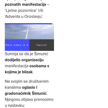
poznatih manifestacija
–
‘Ljetne pozornice’ i/ili
‘Adventa u Oroslavju’.
Next video in 4
Cancel
Sumnja se da je Šimunić
dodijelio organizaciju
manifestacija
osobama s
kojima je blizak
.
Na svojim se društvenim
kanalima
oglasio i
gradonačelnik Šimunić.
Njegovu objavu prenosimo
u nastavku: