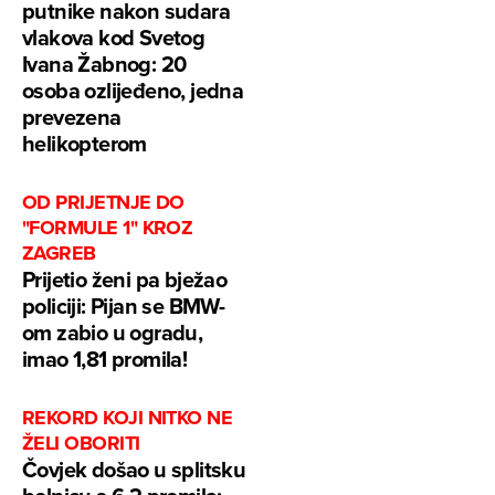
putnike nakon sudara
vlakova kod Svetog
Ivana Žabnog: 20
osoba ozlijeđeno, jedna
prevezena
helikopterom
OD PRIJETNJE DO
"FORMULE 1" KROZ
ZAGREB
Prijetio ženi pa bježao
policiji: Pijan se BMW-
om zabio u ogradu,
imao 1,81 promila!
REKORD KOJI NITKO NE
ŽELI OBORITI
Čovjek došao u splitsku