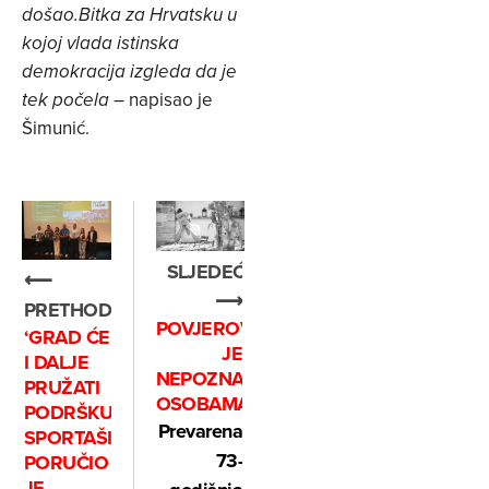
došao.
Bitka za Hrvatsku u
kojoj vlada istinska
demokracija izgleda da je
– napisao je
tek počela
Šimunić.
SLJEDEĆE
⟵
⟶
PRETHODNO
POVJEROVALA
‘GRAD ĆE
JE
I DALJE
NEPOZNATIM
PRUŽATI
OSOBAMA
PODRŠKU
Prevarena
SPORTAŠIMA’,
73-
PORUČIO
JE