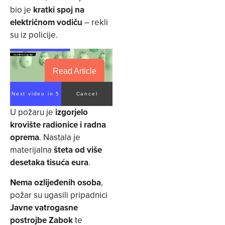
bio je
kratki spoj na
električnom vodiču
– rekli
su iz policije.
Read Article
Next video in 4
Cancel
U požaru je
izgorjelo
krovište radionice i radna
oprema
. Nastala je
materijalna
šteta od više
desetaka tisuća eura
.
Nema ozlijeđenih osoba
,
požar su ugasili pripadnici
Javne vatrogasne
postrojbe Zabok
te