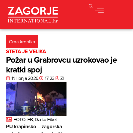
Crna kronika
ŠTETA JE VELIKA
Požar u Grabrovcu uzrokovao je
kratki spoj
11. lipnja 2026.
17:23
ZI
FOTO: FB, Darko Fiket
PU krapinsko – zagorska