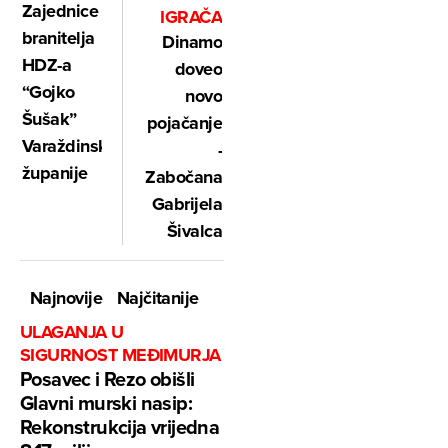
Zajednice
IGRAČA
branitelja
Dinamo
HDZ-a
doveo
“Gojko
novo
Šušak”
pojačanje
Varaždinske
-
županije
Zabočana
Gabrijela
Šivalca
Najnovije
Najčitanije
ULAGANJA U
SIGURNOST MEĐIMURJA
Posavec i Rezo obišli
Glavni murski nasip:
Rekonstrukcija vrijedna