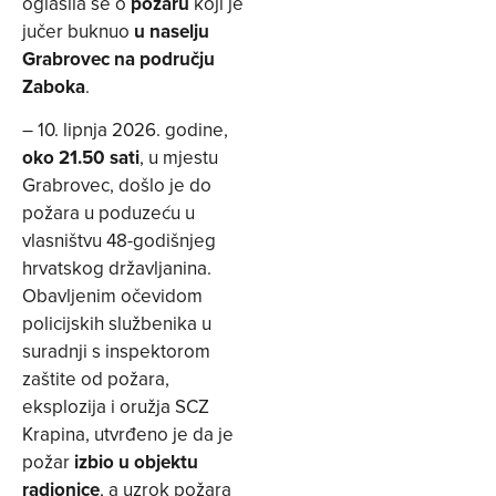
oglasila se o
požaru
koji je
jučer buknuo
u naselju
Grabrovec na području
Zaboka
.
– 10. lipnja 2026. godine,
oko 21.50 sati
, u mjestu
Grabrovec, došlo je do
požara u poduzeću u
vlasništvu 48-godišnjeg
hrvatskog državljanina.
Obavljenim očevidom
policijskih službenika u
suradnji s inspektorom
zaštite od požara,
eksplozija i oružja SCZ
Krapina, utvrđeno je da je
požar
izbio u objektu
radionice
, a uzrok požara