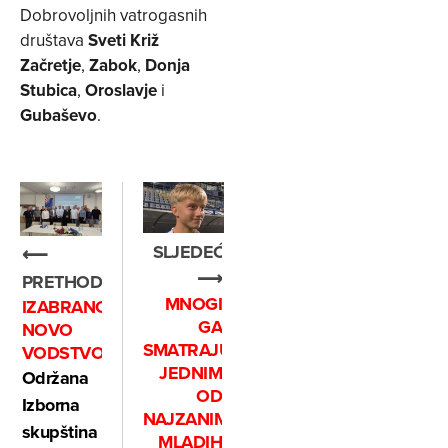
Dobrovoljnih vatrogasnih
društava
Sveti Križ
Začretje
,
Zabok
,
Donja
Stubica
,
Oroslavje
i
Gubaševo
.
SLJEDEĆE
⟵
⟶
PRETHODNO
MNOGI
IZABRANO
GA
NOVO
SMATRAJU
VODSTVO
JEDNIM
Održana
OD
Izborna
NAJZANIMLJIVIJIH
skupština
MLADIH