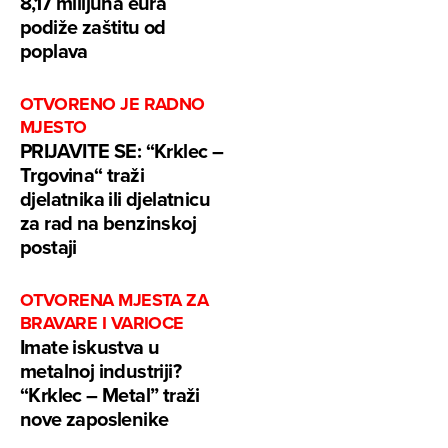
8,17 milijuna eura
podiže zaštitu od
poplava
OTVORENO JE RADNO
MJESTO
PRIJAVITE SE: “Krklec –
Trgovina“ traži
djelatnika ili djelatnicu
za rad na benzinskoj
postaji
OTVORENA MJESTA ZA
BRAVARE I VARIOCE
Imate iskustva u
metalnoj industriji?
“Krklec – Metal” traži
nove zaposlenike