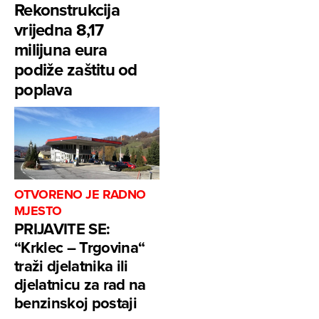
Rekonstrukcija
vrijedna 8,17
milijuna eura
podiže zaštitu od
poplava
OTVORENO JE RADNO
MJESTO
PRIJAVITE SE:
“Krklec – Trgovina“
traži djelatnika ili
djelatnicu za rad na
benzinskoj postaji