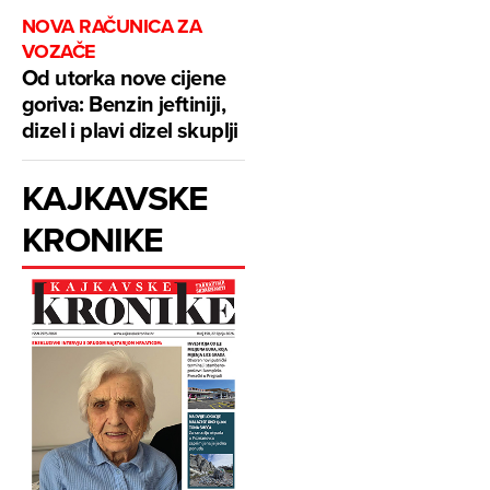
NOVA RAČUNICA ZA
VOZAČE
Od utorka nove cijene
goriva: Benzin jeftiniji,
dizel i plavi dizel skuplji
KAJKAVSKE
KRONIKE