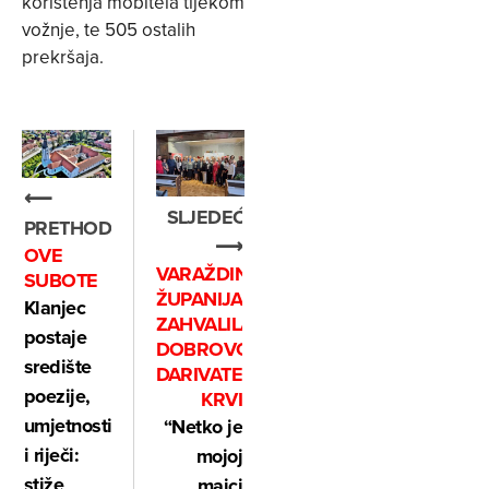
korištenja mobitela tijekom
vožnje, te 505 ostalih
prekršaja.
⟵
SLJEDEĆE
PRETHODNO
⟶
OVE
VARAŽDINSKA
SUBOTE
ŽUPANIJA
Klanjec
ZAHVALILA
postaje
DOBROVOLJNIM
središte
DARIVATELJIMA
poezije,
KRVI
umjetnosti
“Netko je
i riječi:
mojoj
stiže
majci