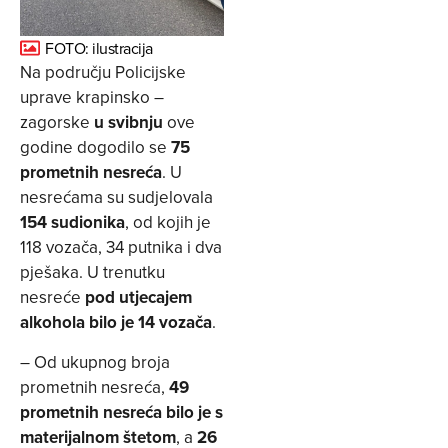
FOTO: ilustracija
Na području Policijske
uprave krapinsko –
zagorske
u svibnju
ove
godine dogodilo se
75
prometnih nesreća
. U
nesrećama su sudjelovala
154 sudionika
, od kojih je
118 vozača, 34 putnika i dva
pješaka. U trenutku
nesreće
pod utjecajem
alkohola bilo je 14 vozača
.
– Od ukupnog broja
prometnih nesreća,
49
prometnih nesreća bilo je s
materijalnom štetom
, a
26