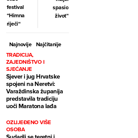
festival
spasio
“Himna
život”
riječi“
Najnovije
Najčitanije
TRADICIJA,
ZAJEDNIŠTVO I
SJEĆANJE
Sjever i jug Hrvatske
spojeni na Neretvi:
Varaždinska županija
predstavila tradiciju
uoči Maratona lađa
OZLIJEĐENO VIŠE
OSOBA
Sudarili se teretni i