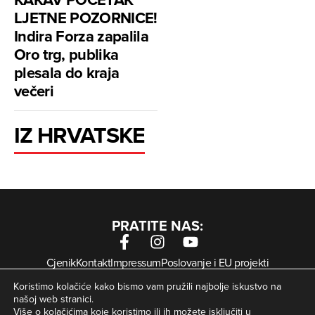
LJETNE POZORNICE!
Indira Forza zapalila
Oro trg, publika
plesala do kraja
večeri
IZ HRVATSKE
PRATITE NAS:
Cjenik
Kontakt
Impressum
Poslovanje i EU projekti
Arhiva digitalnih novina
Uvjeti korištenja
Zaštita privatnosti
Koristimo kolačiće kako bismo vam pružili najbolje iskustvo na
Kolačići
našoj web stranici.
Više o kolačićima koje koristimo ili ih možete isključiti u