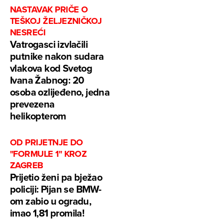
NASTAVAK PRIČE O
TEŠKOJ ŽELJEZNIČKOJ
NESREĆI
Vatrogasci izvlačili
putnike nakon sudara
vlakova kod Svetog
Ivana Žabnog: 20
osoba ozlijeđeno, jedna
prevezena
helikopterom
OD PRIJETNJE DO
"FORMULE 1" KROZ
ZAGREB
Prijetio ženi pa bježao
policiji: Pijan se BMW-
om zabio u ogradu,
imao 1,81 promila!