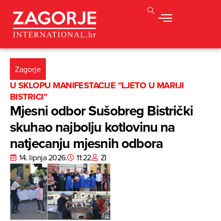
Zagorje
U SKLOPU MANIFESTACIJE ”LJETO U MARIJI
BISTRICI”
Mjesni odbor Sušobreg Bistrički
skuhao najbolju kotlovinu na
natjecanju mjesnih odbora
14. lipnja 2026.
11:22
ZI