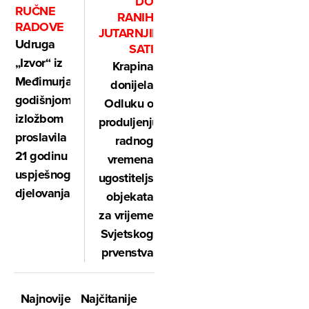
DO
RUČNE
RANIH
RADOVE
JUTARNJIH
Udruga
SATI
„Izvor“ iz
Krapina
Međimurja
donijela
godišnjom
Odluku o
izložbom
produljenju
proslavila
radnog
21 godinu
vremena
uspješnog
ugostiteljskih
djelovanja
objekata
za vrijeme
Svjetskog
prvenstva
Najnovije
Najčitanije