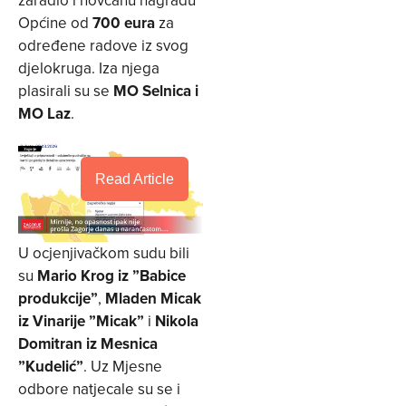
zaradio i novčanu nagradu
Općine od
700 eura
za
određene radove iz svog
djelokruga. Iza njega
plasirali su se
MO Selnica i
MO Laz
.
Read Article
U ocjenjivačkom sudu bili
su
Mario Krog iz ”Babice
produkcije”
,
Mladen Micak
iz Vinarije ”Micak”
i
Nikola
Domitran iz Mesnica
”Kudelić”
. Uz Mjesne
odbore natjecale su se i