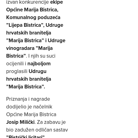
izvan konkurencije
ekipe
Općine Marija Bistrica,
Komunalnog poduzeća
”Lijepa Bistrica”, Udruge
hrvatskih branitelja
”Marija Bistrica” i Udruge
vinogradara ”Marija
Bistrica”
. I njih su suci
ocijenili i
najboljom
proglasili
Udrugu
hrvatskih branitelja
”Marija Bistrica”.
Priznanja i nagrade
dodijelio je načelnik
Općine Marija Bistrica
Josip Milički
. Za zabavu je
bio zadužen odličan sastav
”Bistrički licitari”
.