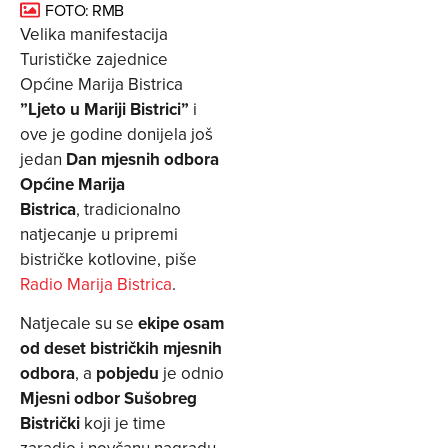
FOTO: RMB
Velika manifestacija
Turističke zajednice
Općine Marija Bistrica
”Ljeto u Mariji Bistrici”
i
ove je godine donijela još
jedan
Dan mjesnih odbora
Općine Marija
Bistrica
, tradicionalno
natjecanje u pripremi
bistričke kotlovine, piše
Radio Marija Bistrica
.
Natjecale su se
ekipe osam
od deset bistričkih mjesnih
odbora
, a
pobjedu
je odnio
Mjesni odbor Sušobreg
Bistrički
koji je time