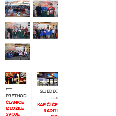
⟵
SLJEDEĆE
PRETHODNO
⟶
ČLANICE
KAFIĆI ĆE
IZLOŽILE
RADITI
SVOJE