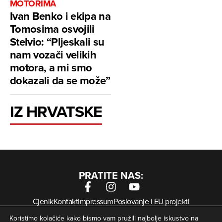
MOTORIMA
Ivan Benko i ekipa na
Tomosima osvojili
Stelvio: “Pljeskali su
nam vozači velikih
motora, a mi smo
dokazali da se može”
IZ HRVATSKE
PRATITE NAS:
Cjenik
Kontakt
Impressum
Poslovanje i EU projekti
Arhiva digitalnih novina
Uvjeti korištenja
Zaštita privatnosti
Koristimo kolačiće kako bismo vam pružili najbolje iskustvo na