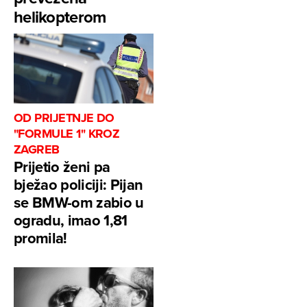
helikopterom
OD PRIJETNJE DO
"FORMULE 1" KROZ
ZAGREB
Prijetio ženi pa
bježao policiji: Pijan
se BMW-om zabio u
ogradu, imao 1,81
promila!