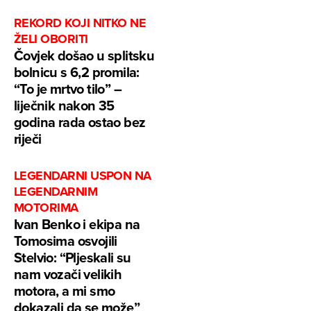
REKORD KOJI NITKO NE
ŽELI OBORITI
Čovjek došao u splitsku
bolnicu s 6,2 promila:
“To je mrtvo tilo” –
liječnik nakon 35
godina rada ostao bez
riječi
LEGENDARNI USPON NA
LEGENDARNIM
MOTORIMA
Ivan Benko i ekipa na
Tomosima osvojili
Stelvio: “Pljeskali su
nam vozači velikih
motora, a mi smo
dokazali da se može”