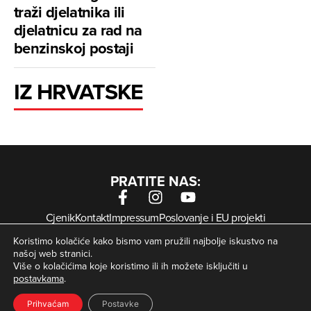
traži djelatnika ili
djelatnicu za rad na
benzinskoj postaji
IZ HRVATSKE
PRATITE NAS:
Cjenik
Kontakt
Impressum
Poslovanje i EU projekti
Arhiva digitalnih novina
Uvjeti korištenja
Zaštita privatnosti
Koristimo kolačiće kako bismo vam pružili najbolje iskustvo na
Kolačići
našoj web stranici.
Više o kolačićima koje koristimo ili ih možete isključiti u
postavkama
.
© Zagorje International – Sva prava pridržana | Developed
krMedia
by
Prihvaćam
Postavke