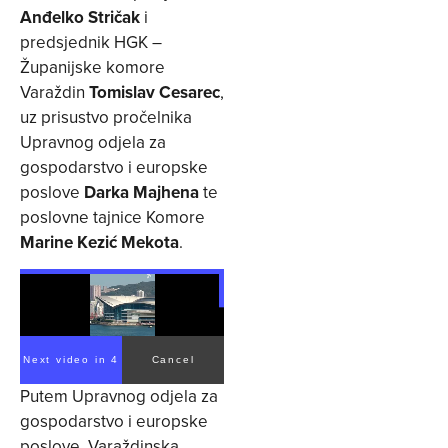
Anđelko Stričak
i
predsjednik HGK –
Županijske komore
Varaždin
Tomislav Cesarec
,
uz prisustvo pročelnika
Upravnog odjela za
gospodarstvo i europske
poslove
Darka Majhena
te
poslovne tajnice Komore
Marine Kezić Mekota
.
Next video in 3
Cancel
Putem Upravnog odjela za
gospodarstvo i europske
poslove, Varaždinska