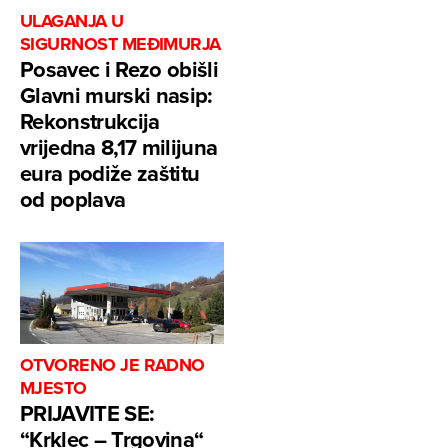
ULAGANJA U
SIGURNOST MEĐIMURJA
Posavec i Rezo obišli
Glavni murski nasip:
Rekonstrukcija
vrijedna 8,17 milijuna
eura podiže zaštitu
od poplava
OTVORENO JE RADNO
MJESTO
PRIJAVITE SE:
“Krklec – Trgovina“