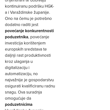
orijentirani te dobivaju
kontinuiranu podršku HGK-
a i Varaždinske županije.
Ono na čemu je potrebno
dodatno raditi jest
povećanje konkurentnosti
poduzetnika
, povećanje
investicija korištenjem
europskih sredstava te
daljnji rast produktivnosti
kroz ulaganja u
digitalizaciju i
automatizaciju, no
najvažnije je gospodarstvu
osigurati kvalificiranu radnu
snagu. Ova suradnja
omogućuje da
poduzetnicima