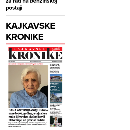
za rad na benzinskoj
postaji
KAJKAVSKE
KRONIKE