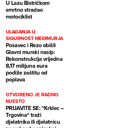
U Lazu Bistričkom
smrtno stradao
motociklist
ULAGANJA U
SIGURNOST MEĐIMURJA
Posavec i Rezo obišli
Glavni murski nasip:
Rekonstrukcija vrijedna
8,17 milijuna eura
podiže zaštitu od
poplava
OTVORENO JE RADNO
MJESTO
PRIJAVITE SE: “Krklec –
Trgovina“ traži
djelatnika ili djelatnicu