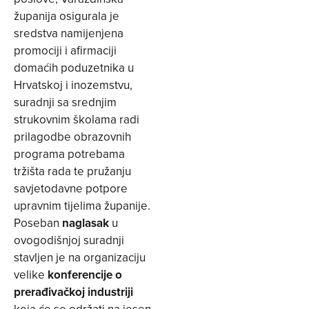
županija osigurala je
sredstva namijenjena
promociji i afirmaciji
domaćih poduzetnika u
Hrvatskoj i inozemstvu,
suradnji sa srednjim
strukovnim školama radi
prilagodbe obrazovnih
programa potrebama
tržišta rada te pružanju
savjetodavne potpore
upravnim tijelima županije.
Poseban
naglasak
u
ovogodišnjoj suradnji
stavljen je na organizaciju
velike
konferencije o
prerađivačkoj industriji
koja će se održati na jesen