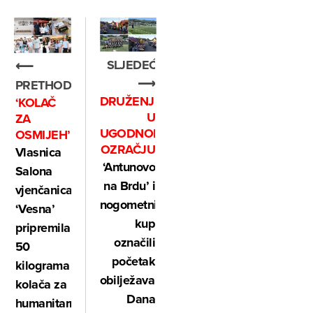
SLJEDEĆE
⟵
⟶
PRETHODNO
DRUŽENJE
‘KOLAČ
U
ZA
UGODNOM
OSMIJEH’
OZRAČJU
Vlasnica
‘Antunovo
Salona
na Brdu’ i
vjenčanica
nogometni
‘Vesna’
kup
pripremila
označili
50
početak
kilograma
obilježavanja
kolača za
Dana
humanitarnu