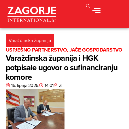
Varaždinska županija
USPJEŠNO PARTNERSTVO, JAČE GOSPODARSTVO
Varaždinska županija i HGK
potpisale ugovor o sufinanciranju
komore
15. lipnja 2026.
14:01
ZI