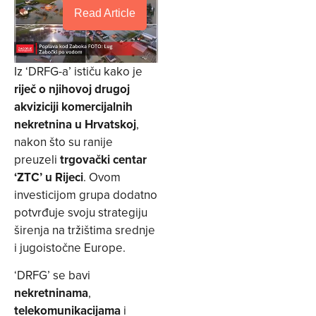
Read Article
Iz ‘DRFG-a’ ističu kako je
riječ o njihovoj drugoj
akviziciji komercijalnih
nekretnina u Hrvatskoj
,
nakon što su ranije
preuzeli
trgovački centar
‘ZTC’ u Rijeci
. Ovom
investicijom grupa dodatno
potvrđuje svoju strategiju
širenja na tržištima srednje
i jugoistočne Europe.
‘DRFG’ se bavi
nekretninama
,
telekomunikacijama
i