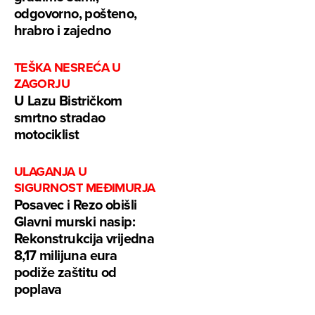
odgovorno, pošteno,
hrabro i zajedno
TEŠKA NESREĆA U
ZAGORJU
U Lazu Bistričkom
smrtno stradao
motociklist
ULAGANJA U
SIGURNOST MEĐIMURJA
Posavec i Rezo obišli
Glavni murski nasip:
Rekonstrukcija vrijedna
8,17 milijuna eura
podiže zaštitu od
poplava