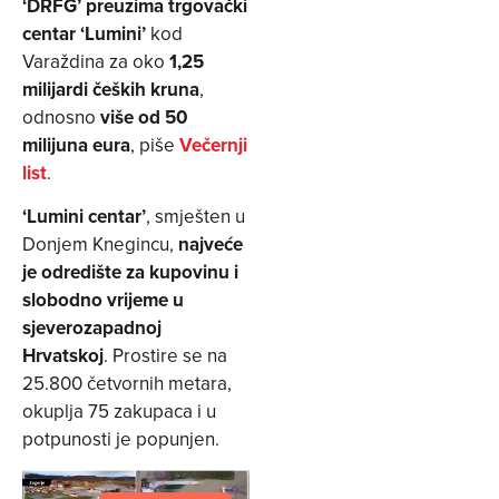
‘DRFG’
preuzima trgovački
centar ‘Lumini’
kod
Varaždina za oko
1,25
milijardi čeških kruna
,
odnosno
više od 50
milijuna eura
, piše
Večernji
list
.
‘Lumini centar’
, smješten u
Donjem Knegincu,
najveće
je odredište za kupovinu i
slobodno vrijeme u
sjeverozapadnoj
Hrvatskoj
. Prostire se na
25.800 četvornih metara,
okuplja 75 zakupaca i u
potpunosti je popunjen.