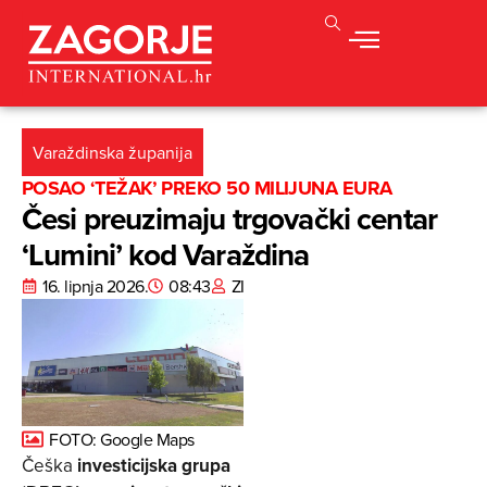
Varaždinska županija
POSAO ‘TEŽAK’ PREKO 50 MILIJUNA EURA
Česi preuzimaju trgovački centar
‘Lumini’ kod Varaždina
16. lipnja 2026.
08:43
ZI
FOTO: Google Maps
Češka
investicijska grupa