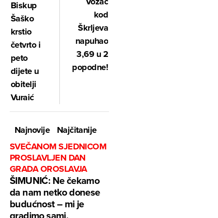
Vozač
Biskup
kod
Šaško
Škrljeva
krstio
napuhao
četvrto i
3,69 u 2
peto
popodne!
dijete u
obitelji
Vuraić
Najnovije
Najčitanije
SVEČANOM SJEDNICOM
PROSLAVLJEN DAN
GRADA OROSLAVJA
ŠIMUNIĆ: Ne čekamo
da nam netko donese
budućnost – mi je
gradimo sami,