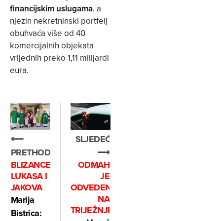
financijskim
uslugama
, a
njezin nekretninski portfelj
obuhvaća više od 40
komercijalnih objekata
vrijednih preko 1,11 milijardi
eura.
⟵
SLJEDEĆE
PRETHODNO
⟶
BLIZANCE
ODMAH
LUKASA I
JE
JAKOVA
ODVEDEN
NA
Marija
TRIJEŽNJENJE
Bistrica: