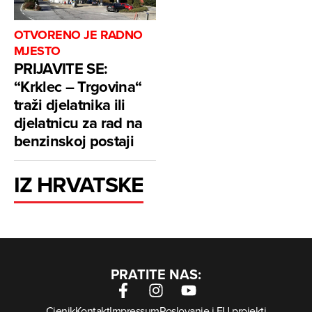
OTVORENO JE RADNO
MJESTO
PRIJAVITE SE:
“Krklec – Trgovina“
traži djelatnika ili
djelatnicu za rad na
benzinskoj postaji
IZ HRVATSKE
PRATITE NAS:
Cjenik
Kontakt
Impressum
Poslovanje i EU projekti