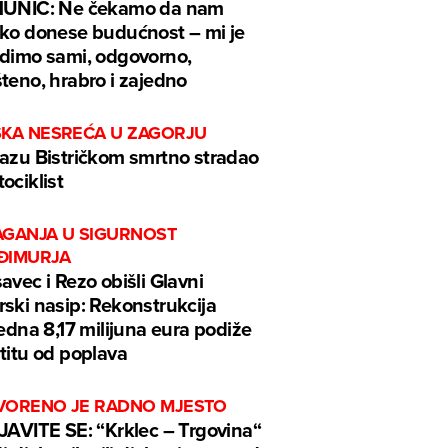
MUNIĆ: Ne čekamo da nam
ko donese budućnost – mi je
dimo sami, odgovorno,
teno, hrabro i zajedno
ŠKA NESREĆA U ZAGORJU
azu Bistričkom smrtno stradao
ociklist
AGANJA U SIGURNOST
ĐIMURJA
avec i Rezo obišli Glavni
ski nasip: Rekonstrukcija
jedna 8,17 milijuna eura podiže
titu od poplava
VORENO JE RADNO MJESTO
JAVITE SE: “Krklec – Trgovina“