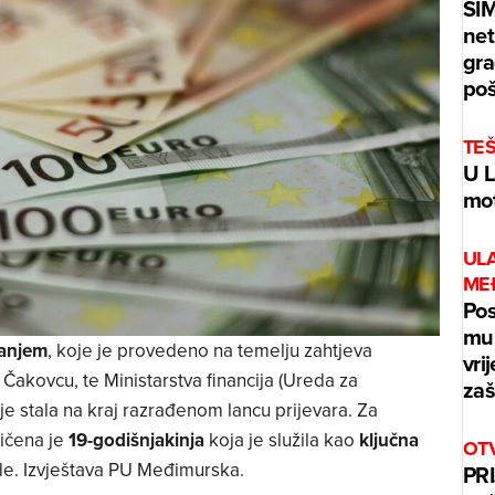
ŠI
net
gra
poš
TE
U L
mot
UL
ME
Pos
mur
vanjem
, koje je provedeno na temelju zahtjeva
vri
Čakovcu, te Ministarstva financija (Ureda za
zaš
 je stala na kraj razrađenom lancu prijevara. Za
ičena je
19-godišnjakinja
koja je služila kao
ključna
OT
de. Izvještava PU Međimurska.
PRI