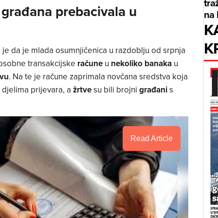
tra
 građana prebacivala u
na 
K
K
je da je mlada osumnjičenica u razdoblju od srpnja
osobne transakcijske
račune
u
nekoliko banaka
u
tvu
. Na te je račune zaprimala novčana sredstva koja
djelima prijevara, a
žrtve
su bili brojni
građani
s
Read Article