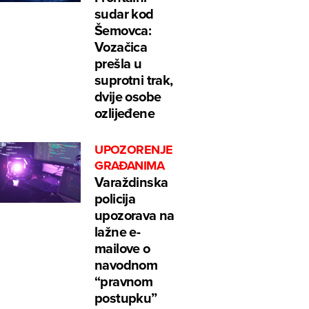
sudar kod
Šemovca:
Vozačica
prešla u
suprotni trak,
dvije osobe
ozlijeđene
UPOZORENJE
GRAĐANIMA
Varaždinska
policija
upozorava na
lažne e-
mailove o
navodnom
“pravnom
postupku”