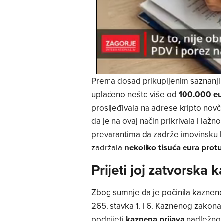
Prema dosad prikupljenim saznanjima
uplaćeno nešto više od
100.000 e
prosljeđivala na adrese kripto novč
da je na ovaj način prikrivala i laž
prevarantima da zadrže imovinsku k
zadržala
nekoliko tisuća eura
protu
Prijeti joj zatvorska 
Zbog sumnje da je počinila kazneno
265. stavka 1. i 6. Kaznenog zakona
podnijeti
kaznena prijava
nadležnom