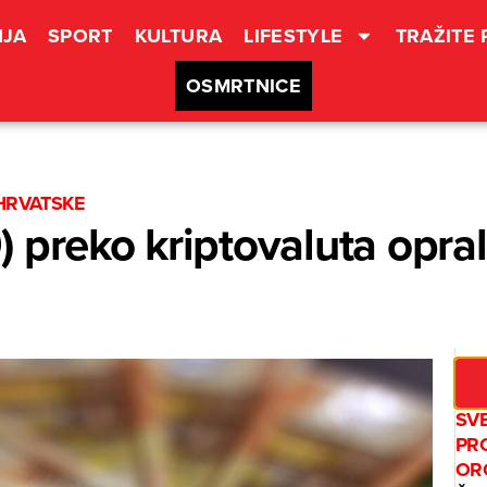
JA
SPORT
KULTURA
LIFESTYLE
TRAŽITE
OSMRTNICE
 HRVATSKE
 preko kriptovaluta opral
SV
PR
OR