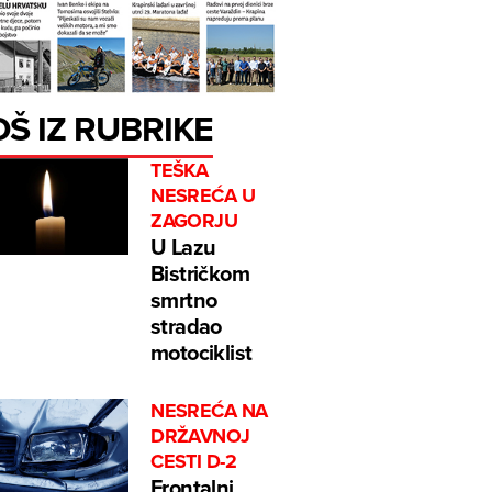
OŠ IZ RUBRIKE
TEŠKA
NESREĆA U
ZAGORJU
U Lazu
Bistričkom
smrtno
stradao
motociklist
NESREĆA NA
DRŽAVNOJ
CESTI D-2
Frontalni