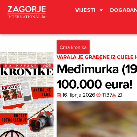
VIJESTI
DOGAĐAN
Crna kronika
VARALA JE GRAĐENE IZ CIJELE
Međimurka (19)
100.000 eura!
16. lipnja 2026.
11:37
ZI