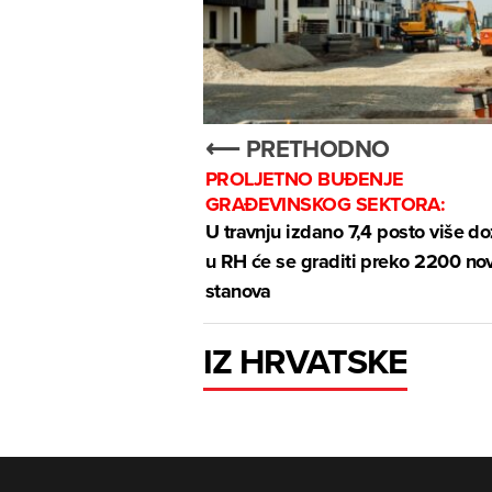
⟵ PRETHODNO
PROLJETNO BUĐENJE
GRAĐEVINSKOG SEKTORA:
U travnju izdano 7,4 posto više do
u RH će se graditi preko 2200 no
stanova
IZ HRVATSKE