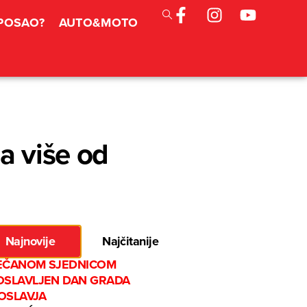
 POSAO?
AUTO&MOTO
a više od
Najnovije
Najčitanije
EČANOM SJEDNICOM
OSLAVLJEN DAN GRADA
OSLAVJA