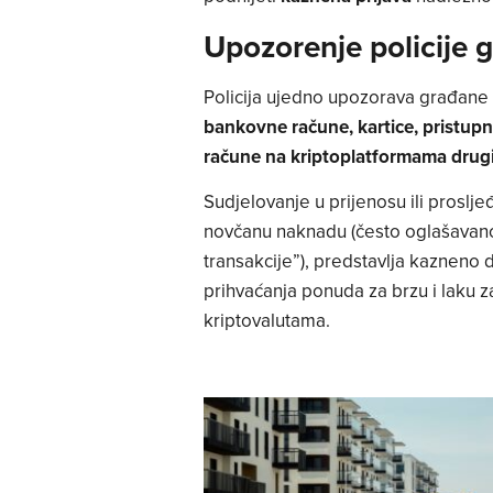
Upozorenje policije
Policija ujedno upozorava građane
bankovne račune, kartice, pristup
račune na kriptoplatformama dru
Sudjelovanje u prijenosu ili proslj
novčanu naknadu (često oglašavano
transakcije”), predstavlja kazneno
prihvaćanja ponuda za brzu i laku z
kriptovalutama.