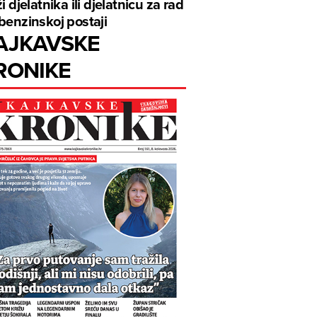
ži djelatnika ili djelatnicu za rad
benzinskoj postaji
AJKAVSKE
RONIKE