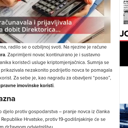
J
, radilo se o ozbiljnoj svoti. Na njezine je račune
ura
. Zaprimljeni novac kontinuirano je i sustavno
anika koristeći usluge kriptomjenjačnica. Sumnja se
no prikazivala nezakonito podrijetlo novca te pomagala
orist. Za sebe je, kao nagradu za obavljeni “posao”,
pravne imovinske koristi
.
kazna
 djelo protiv gospodarstva – pranje novca iz članka
 Republike Hrvatske, protiv 19-godišnjakinje će se
 državnom odvjetništvu.