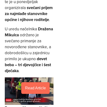
te je u ponedjeljak
organizirala
svečani prijem
za najmlađe stanovnike
općine i njihove roditelje
.
U uredu načelnika
Dražena
Mikulca
održano je
svečano primanje za
novorođene stanovnike, a
dobrodošlicu u zajednicu
primilo je ukupno
devet
beba – tri djevojčice i šest
dječaka
.
Read Article