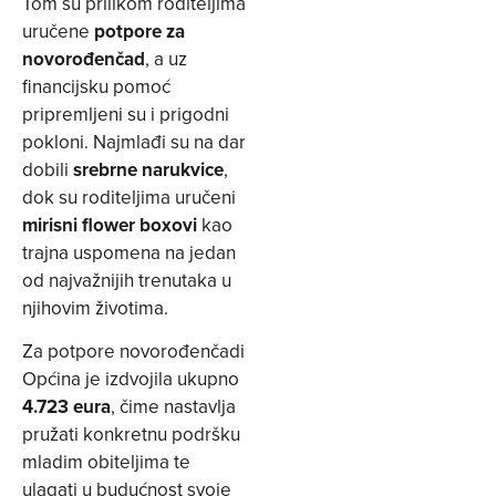
Tom su prilikom roditeljima
uručene
potpore za
novorođenčad
, a uz
financijsku pomoć
pripremljeni su i prigodni
pokloni. Najmlađi su na dar
dobili
srebrne narukvice
,
dok su roditeljima uručeni
mirisni flower boxovi
kao
trajna uspomena na jedan
od najvažnijih trenutaka u
njihovim životima.
Za potpore novorođenčadi
Općina je izdvojila ukupno
4.723 eura
, čime nastavlja
pružati konkretnu podršku
mladim obiteljima te
ulagati u budućnost svoje