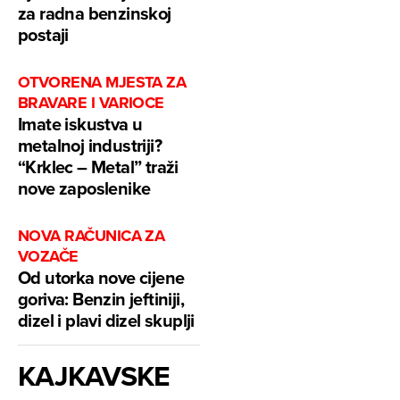
za radna benzinskoj
postaji
OTVORENA MJESTA ZA
BRAVARE I VARIOCE
Imate iskustva u
metalnoj industriji?
“Krklec – Metal” traži
nove zaposlenike
NOVA RAČUNICA ZA
VOZAČE
Od utorka nove cijene
goriva: Benzin jeftiniji,
dizel i plavi dizel skuplji
KAJKAVSKE