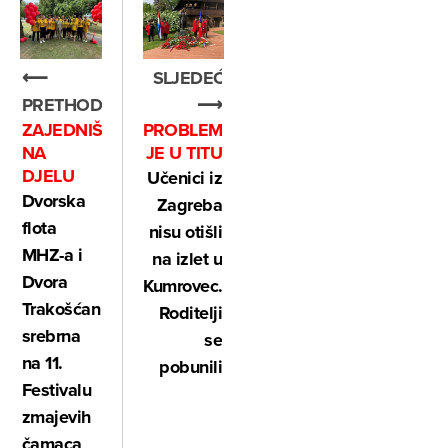
⟵
SLJEDEĆE
PRETHODNO
⟶
ZAJEDNIŠTVO
PROBLEM
NA
JE U TITU
DJELU
Učenici iz
Dvorska
Zagreba
flota
nisu otišli
MHZ-a i
na izlet u
Dvora
Kumrovec.
Trakošćan
Roditelji
srebrna
se
na 11.
pobunili
Festivalu
zmajevih
čamaca