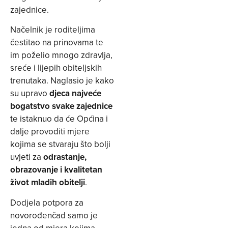
zajednice.
Načelnik je roditeljima
čestitao na prinovama te
im poželio mnogo zdravlja,
sreće i lijepih obiteljskih
trenutaka. Naglasio je kako
su upravo
djeca najveće
bogatstvo svake zajednice
te istaknuo da će Općina i
dalje provoditi mjere
kojima se stvaraju što bolji
uvjeti za
odrastanje,
obrazovanje i kvalitetan
život mladih obitelji
.
Dodjela potpora za
novorođenčad samo je
jedna od mjera kojima