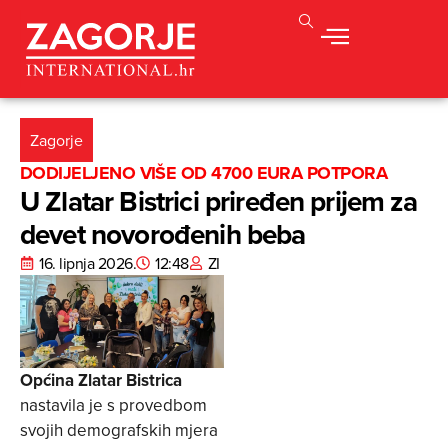
Zagorje
DODIJELJENO VIŠE OD 4700 EURA POTPORA
U Zlatar Bistrici priređen prijem za
devet novorođenih beba
16. lipnja 2026.
12:48
ZI
Općina Zlatar Bistrica
nastavila je s provedbom
svojih demografskih mjera