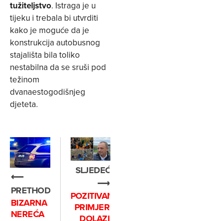
tužiteljstvo
. Istraga je u
tijeku i trebala bi utvrditi
kako je moguće da je
konstrukcija autobusnog
stajališta bila toliko
nestabilna da se sruši pod
težinom
dvanaestogodišnjeg
djeteta.
SLJEDEĆE
⟵
⟶
PRETHODNO
POZITIVAN
BIZARNA
PRIMJER
NEREĆA
DOLAZI