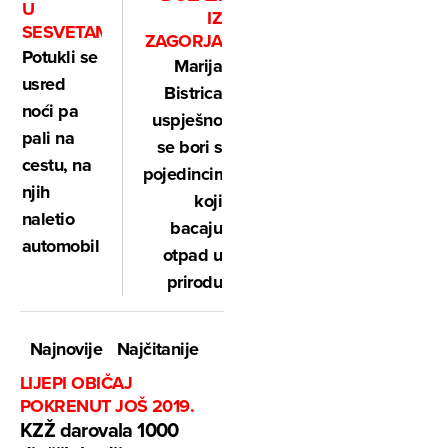
U
IZ
SESVETAMA
ZAGORJA
Potukli se
Marija
usred
Bistrica
noći pa
uspješno
pali na
se bori s
cestu, na
pojedincima
njih
koji
naletio
bacaju
automobil
otpad u
prirodu
Najnovije
Najčitanije
LIJEPI OBIČAJ
POKRENUT JOŠ 2019.
KZŽ darovala 1000