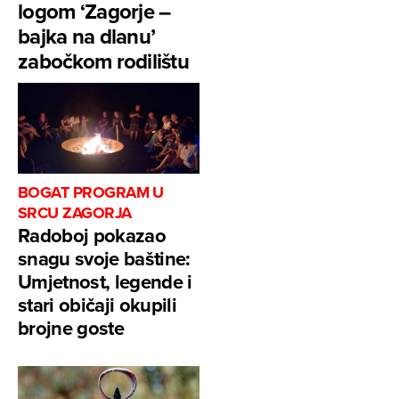
logom ‘Zagorje –
bajka na dlanu’
zabočkom rodilištu
BOGAT PROGRAM U
SRCU ZAGORJA
Radoboj pokazao
snagu svoje baštine:
Umjetnost, legende i
stari običaji okupili
brojne goste