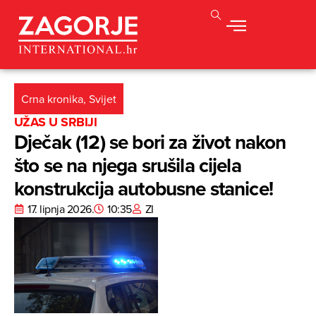
Crna kronika
,
Svijet
UŽAS U SRBIJI
Dječak (12) se bori za život nakon
što se na njega srušila cijela
konstrukcija autobusne stanice!
17. lipnja 2026.
10:35
ZI