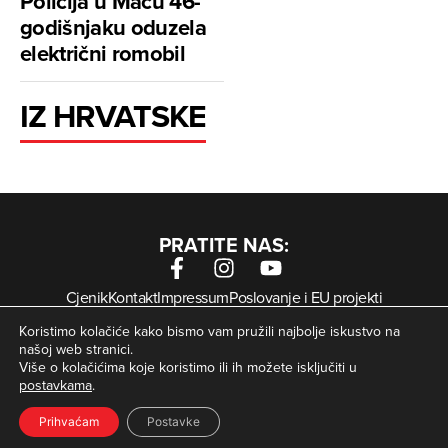
Policija u Maču 46-
godišnjaku oduzela
električni romobil
IZ HRVATSKE
PRATITE NAS:
Cjenik
Kontakt
Impressum
Poslovanje i EU projekti
Arhiva digitalnih novina
Uvjeti korištenja
Zaštita privatnosti
Koristimo kolačiće kako bismo vam pružili najbolje iskustvo na
Kolačići
našoj web stranici.
Više o kolačićima koje koristimo ili ih možete isključiti u
postavkama
.
© Zagorje International – Sva prava pridržana | Developed
krMedia
by
Prihvaćam
Postavke