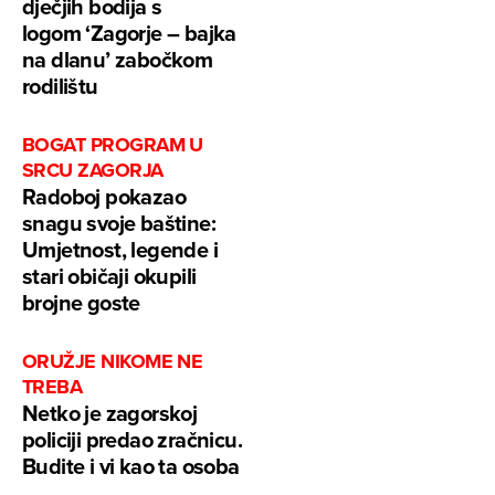
dječjih bodija s
logom ‘Zagorje – bajka
na dlanu’ zabočkom
rodilištu
BOGAT PROGRAM U
SRCU ZAGORJA
Radoboj pokazao
snagu svoje baštine:
Umjetnost, legende i
stari običaji okupili
brojne goste
ORUŽJE NIKOME NE
TREBA
Netko je zagorskoj
policiji predao zračnicu.
Budite i vi kao ta osoba