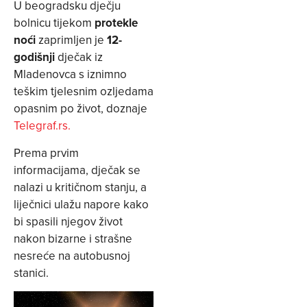
U beogradsku dječju
bolnicu tijekom
protekle
noći
zaprimljen je
12-
godišnji
dječak iz
Mladenovca s iznimno
teškim tjelesnim ozljedama
opasnim po život, doznaje
Telegraf.rs.
Prema prvim
informacijama, dječak se
nalazi u kritičnom stanju, a
liječnici ulažu napore kako
bi spasili njegov život
nakon bizarne i strašne
nesreće na autobusnoj
stanici.