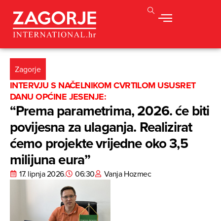
Zagorje
INTERVJU S NAČELNIKOM CVRTILOM USUSRET
DANU OPĆINE JESENJE:
“Prema parametrima, 2026. će biti
povijesna za ulaganja. Realizirat
ćemo projekte vrijedne oko 3,5
milijuna eura”
17. lipnja 2026.
06:30
Vanja Hozmec