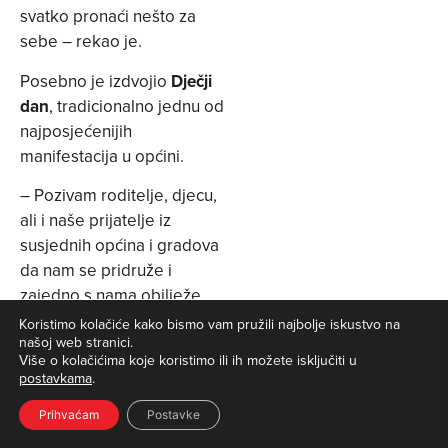
svatko pronaći nešto za
sebe – rekao je.
Posebno je izdvojio
Dječji
dan
, tradicionalno jednu od
najposjećenijih
manifestacija u općini.
– Pozivam roditelje, djecu,
ali i naše prijatelje iz
susjednih općina i gradova
da nam se pridruže i
zajedno s nama obilježe
Dane općine Jesenje –
Koristimo kolačiće kako bismo vam pružili najbolje iskustvo na
našoj web stranici.
zaključio je načelnik.
Više o kolačićima koje koristimo ili ih možete isključiti u
postavkama
.
Prihvaćam
Postavke