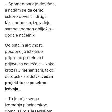
– Spomen-park je dovršen,
a nadam se da ćemo
uskoro dovršiti i drugu
fazu, odnosno, izgradnju
samog spomen-obilježja –
dodaje načelnik.
Od ostalih aktivnosti,
posebno je istaknuo
pripremu projekata i
prijavu na natječaje – kako
kroz ITU mehanizam, tako i
europska sredstva.
Jedan
projekt tu se posebno
izdvaja
…
– Tu je prije svega
izgradnja planinarskog
doma u Brdu Jesenjskom,