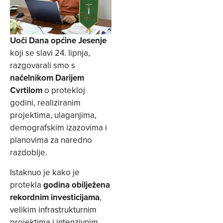
Uoči Dana općine Jesenje
koji se slavi 24. lipnja,
razgovarali smo s
načelnikom Darijem
Cvrtilom
o protekloj
godini, realiziranim
projektima, ulaganjima,
demografskim izazovima i
planovima za naredno
razdoblje.
Istaknuo je kako je
protekla
godina obilježena
rekordnim investicijama
,
velikim infrastrukturnim
projektima i intenzivnim