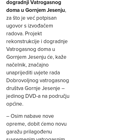
dogradnji Vatrogasnog
doma u Gornjem Jesenju
,
za što je već potpisan
ugovor s izvođačem
radova. Projekt
rekonstrukcije i dogradnje
Vatrogasnog doma u
Gornjem Jesenju će, kaže
načelnik, značajno
unaprijediti uvjete rada
Dobrovoljnog vatrogasnog
društva Gornje Jesenje –
jedinog DVD-a na području
općine.
– Osim nabave nove
opreme, dobit ćemo novu
garažu prilagođenu
suvremenim vatrogasnim