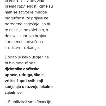
prešli iz IV. i V. skupinu
prema razvijenosti, čime su
nam se zatvorile mnoge
mogućnosti za prijavu na
određene natječaje, no ni
to nas nije pokolebalo, a
dokaz su upravo brojna
spomenuta povučena
sredstva – rekao je.
Dodao je kako uspjeh ne
bi bio moguć bez
djelatnika općinske
uprave, udruga, škole,
vrtića, župe
i
svih koji
sudjeluju u razvoju lokalne
zajednice
.
– Stabilizirali smo financije,