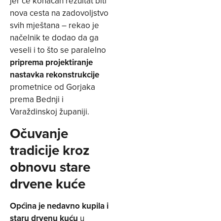
jer će konačan rezultat biti
nova cesta na zadovoljstvo
svih mještana – rekao je
načelnik te dodao da ga
veseli i to što se paralelno
priprema projektiranje
nastavka rekonstrukcije
prometnice od Gorjaka
prema Bednji i
Varaždinskoj županiji.
Očuvanje
tradicije kroz
obnovu stare
drvene kuće
Općina je nedavno kupila i
staru drvenu kuću
u