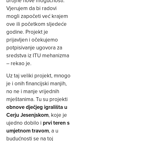
brojne nove mogućnosti.
Vjerujem da bi radovi
mogli započeti već krajem
ove ili početkom sljedeće
godine. Projekt je
prijavljen i očekujemo
potpisivanje ugovora za
sredstva iz ITU mehanizma
– rekao je.
Uz taj veliki projekt, mnogo
je i onih financijski manjih,
no ne i manje vrijednih
mještanima. Tu su projekti
obnove dječjeg igrališta u
Cerju Jesenjskom
, koje je
ujedno dobilo i
prvi teren s
umjetnom travom
, a u
budućnosti se na toj