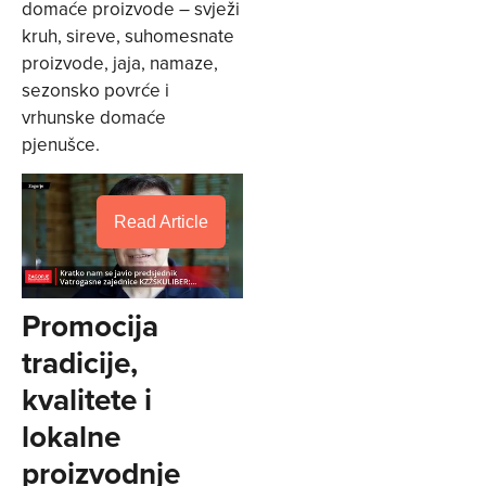
domaće proizvode – svježi
kruh, sireve, suhomesnate
proizvode, jaja, namaze,
sezonsko povrće i
vrhunske domaće
pjenušce.
Read Article
Promocija
tradicije,
kvalitete i
lokalne
proizvodnje