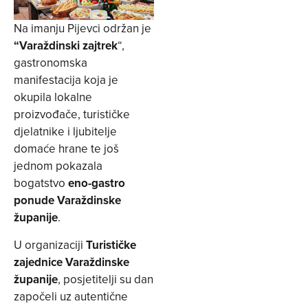
Na imanju Pijevci održan je
“Varaždinski zajtrek
“,
gastronomska
manifestacija koja je
okupila lokalne
proizvođače, turističke
djelatnike i ljubitelje
domaće hrane te još
jednom pokazala
bogatstvo
eno-gastro
ponude Varaždinske
županije
.
U organizaciji
Turističke
zajednice Varaždinske
županije
, posjetitelji su dan
započeli uz autentične