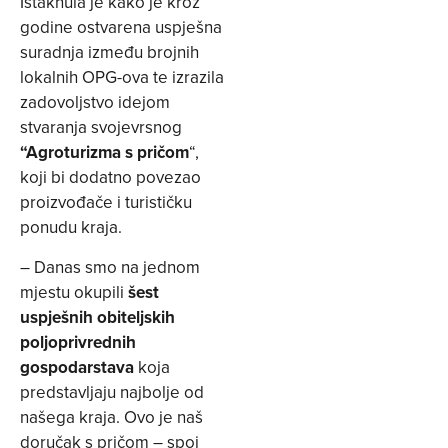
Istaknula je kako je kroz
godine ostvarena uspješna
suradnja između brojnih
lokalnih OPG-ova te izrazila
zadovoljstvo idejom
stvaranja svojevrsnog
“Agroturizma s pričom
“,
koji bi dodatno povezao
proizvođače i turističku
ponudu kraja.
– Danas smo na jednom
mjestu okupili
šest
uspješnih obiteljskih
poljoprivrednih
gospodarstava
koja
predstavljaju najbolje od
našega kraja. Ovo je naš
doručak s pričom – spoj