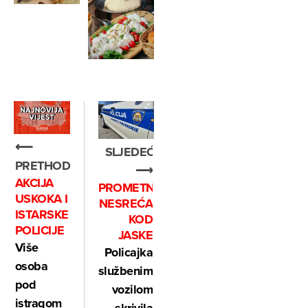
⟵
SLJEDEĆE
PRETHODNO
⟶
AKCIJA
PROMETNA
USKOKA I
NESREĆA
ISTARSKE
KOD
POLICIJE
JASKE
Više
Policajka
osoba
službenim
pod
vozilom
istragom
skrivila