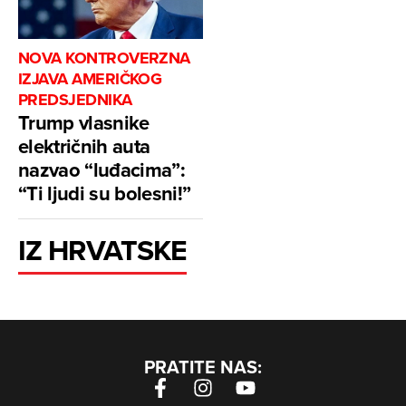
NOVA KONTROVERZNA
IZJAVA AMERIČKOG
PREDSJEDNIKA
Trump vlasnike
električnih auta
nazvao “luđacima”:
“Ti ljudi su bolesni!”
IZ HRVATSKE
PRATITE NAS: