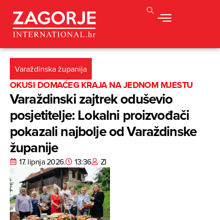
Varaždinska županija
OKUSI DOMAĆEG KRAJA NA JEDNOM MJESTU
Varaždinski zajtrek oduševio
posjetitelje: Lokalni proizvođači
pokazali najbolje od Varaždinske
županije
17. lipnja 2026.
13:36
ZI