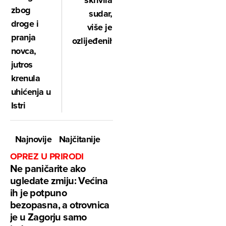
zbog
sudar,
droge i
više je
pranja
ozlijeđenih
novca,
jutros
krenula
uhićenja u
Istri
Najnovije
Najčitanije
OPREZ U PRIRODI
Ne paničarite ako
ugledate zmiju: Većina
ih je potpuno
bezopasna, a otrovnica
je u Zagorju samo