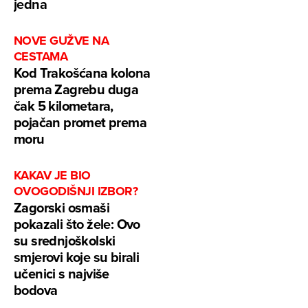
jedna
NOVE GUŽVE NA
CESTAMA
Kod Trakošćana kolona
prema Zagrebu duga
čak 5 kilometara,
pojačan promet prema
moru
KAKAV JE BIO
OVOGODIŠNJI IZBOR?
Zagorski osmaši
pokazali što žele: Ovo
su srednjoškolski
smjerovi koje su birali
učenici s najviše
bodova