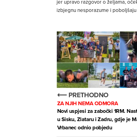
jer upravo razgovor o željama, oč
izbjegnu nesporazume i poboljšaju 
⟵ PRETHODNO
ZA NJIH NEMA ODMORA
Novi uspjesi za zabočki 1RM. Nast
u Sisku, Zlataru i Zadru, gdje je 
Vrbanec odnio pobjedu