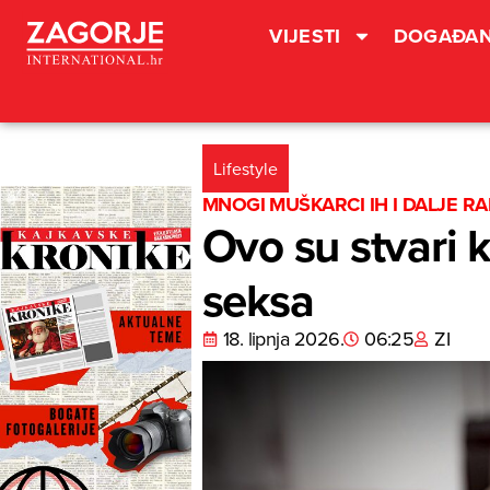
VIJESTI
DOGAĐAN
Lifestyle
MNOGI MUŠKARCI IH I DALJE R
Ovo su stvari 
seksa
18. lipnja 2026.
06:25
ZI