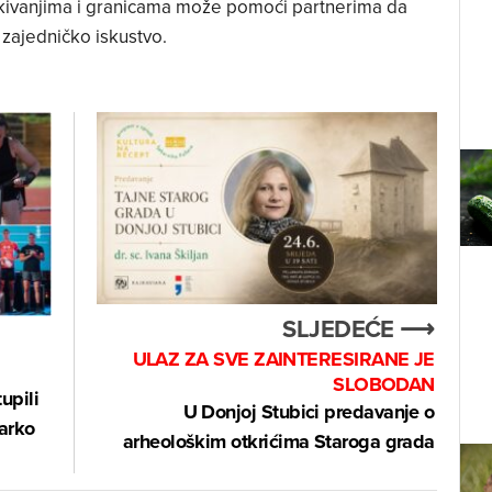
ekivanjima i granicama može pomoći partnerima da
zajedničko iskustvo.
SLJEDEĆE ⟶
ULAZ ZA SVE ZAINTERESIRANE JE
SLOBODAN
upili
U Donjoj Stubici predavanje o
Marko
arheološkim otkrićima Staroga grada