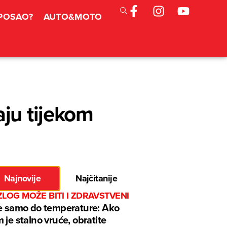
 POSAO?
AUTO&MOTO
aju tijekom
Najnovije
Najčitanije
LOG MOŽE BITI I ZDRAVSTVENI
e samo do temperature: Ako
 je stalno vruće, obratite