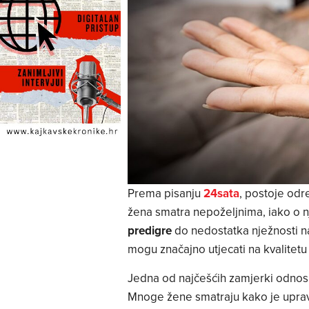
Prema pisanju
24sata
, postoje odr
žena smatra nepoželjnima, iako o 
predigre
do nedostatka nježnosti nak
mogu značajno utjecati na kvalitetu
Jedna od najčešćih zamjerki odnos
Mnoge žene smatraju kako je upravo