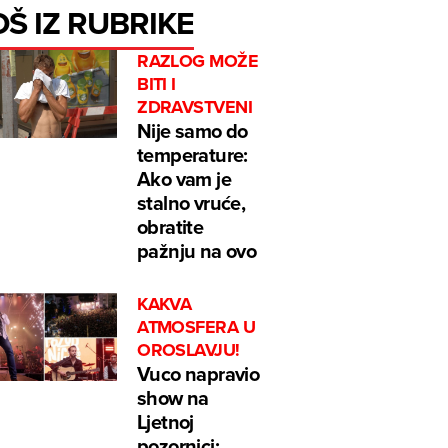
OŠ IZ RUBRIKE
RAZLOG MOŽE
BITI I
ZDRAVSTVENI
Nije samo do
temperature:
Ako vam je
stalno vruće,
obratite
pažnju na ovo
KAKVA
ATMOSFERA U
OROSLAVJU!
Vuco napravio
show na
Ljetnoj
pozornici: