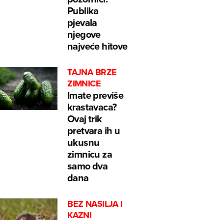
Publika
pjevala
njegove
najveće hitove
TAJNA BRZE
ZIMNICE
Imate previše
krastavaca?
Ovaj trik
pretvara ih u
ukusnu
zimnicu za
samo dva
dana
BEZ NASILJA I
KAZNI