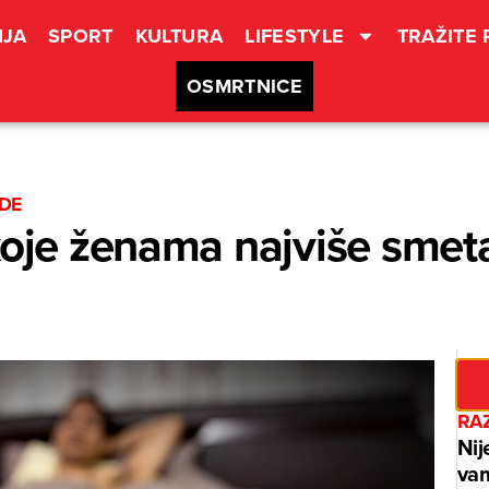
JA
SPORT
KULTURA
LIFESTYLE
TRAŽITE
OSMRTNICE
ADE
koje ženama najviše smet
RAZ
Nij
vam