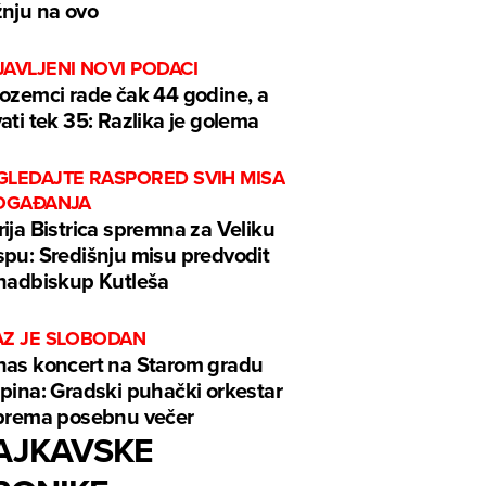
nju na ovo
AVLJENI NOVI PODACI
ozemci rade čak 44 godine, a
ati tek 35: Razlika je golema
GLEDAJTE RASPORED SVIH MISA
DOGAĐANJA
ija Bistrica spremna za Veliku
pu: Središnju misu predvodit
nadbiskup Kutleša
AZ JE SLOBODAN
as koncert na Starom gradu
pina: Gradski puhački orkestar
prema posebnu večer
AJKAVSKE