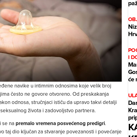
paž
OBJ
Niz
Hrv
PO
I 
Mar
Gos
će 
eđene navike u intimnim odnosima koje velik broj
njima često ne govore otvoreno. Od preskakanja
UL
Dan
on odnosa, stručnjaci ističu da upravo takvi detalji
Kra
 seksualnog života i zadovoljstvo partnera.
pri
i se na
premalo vremena posvećenog predigri
.
K
 taj dio ključan za stvaranje povezanosti i povećanje