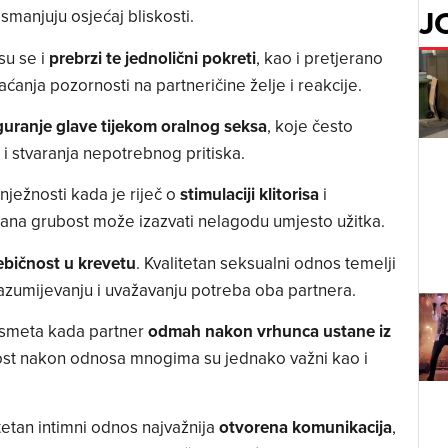
J
 smanjuju osjećaj bliskosti.
su se i
prebrzi te jednolični pokreti
, kao i pretjerano
ćanja pozornosti na partneričine želje i reakcije.
guranje glave tijekom oralnog seksa
, koje često
i stvaranja nepotrebnog pritiska.
nježnosti kada je riječ o
stimulaciji klitorisa
i
rana grubost može izazvati nelagodu umjesto užitka.
ebičnost u krevetu
. Kvalitetan seksualni odnos temelji
zumijevanju i uvažavanju potreba oba partnera.
m smeta kada partner
odmah nakon vrhunca ustane iz
ežnost nakon odnosa mnogima su jednako važni kao i
tetan intimni odnos najvažnija
otvorena komunikacija
,