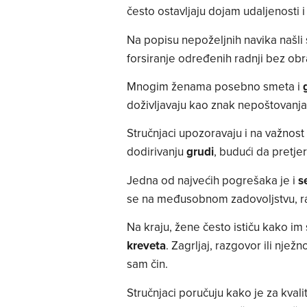
često ostavljaju dojam udaljenosti i
Na popisu nepoželjnih navika našli 
forsiranje određenih radnji bez obra
Mnogim ženama posebno smeta i
doživljavaju kao znak nepoštovanja 
Stručnjaci upozoravaju i na važnost 
dodirivanju
grudi
, budući da pretje
Jedna od najvećih pogrešaka je i
s
se na međusobnom zadovoljstvu, ra
Na kraju, žene često ističu kako i
kreveta
. Zagrljaj, razgovor ili nj
sam čin.
Stručnjaci poručuju kako je za kvali